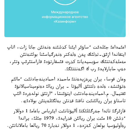
اعئمداعئ جئلدئث ءساؤئر ايئنا كذشئنة ةنةتئن جاثا زاث، اتاپ
ايتقاندا ازئق-تذلئك پةن ةلةكتر ةنةرگياسئنا بولئنةتئن
مةملةكةتتئك سؤبسيديانئ كذرت قئسقارتؤدئ قاراستئرئپ وتئر،
دةپ حابارلايدئ رب ك اگةنتتئگئ.
وعان قوسا، يران پرةزيدةنتئ ماحمذد احمادينةجادتئث ءمالئم
ةتؤئنشة، ةلدة ذلتتئق أاليؤتا - يران ريالئ دةنوميناسيالانؤئ
ئقتيمال. م.احمادينةجادتئث ايتؤئنشا، "ارتئق نولدةردئ الئپ
تاستاؤ يران ريالئنئث ناقتئ قذنئن بةلگئلةيتئن بولادئ».
قازئرگئ تاثدا جةرگئلئكتئ أاليؤتانئث ايئرباس باعامئ 1 دوللار
ءذشئن 10 مئث يران ريالئن قذرايدئ، 1979 جئلئ، يراندا
رةأوليؤسيا بولعان كةزدة، 1 دوللار نةبارئ 70 ريالعا باعالاناتئن.