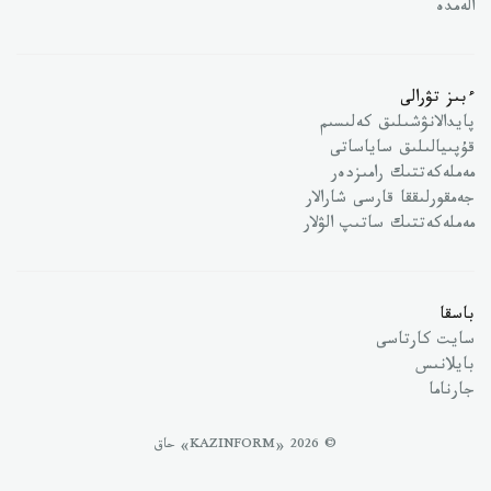
الەمدە
ءبىز تۋرالى
پايدالانۋشىلىق كەلىسىم
قۇپىيالىلىق ساياساتى
مەملەكەتتىك رامىزدەر
جەمقورلىققا قارسى شارالار
مەملەكەتتىك ساتىپ الۋلار
باسقا
سايت كارتاسى
بايلانىس
جارناما
© 2026 «KAZINFORM» حاق