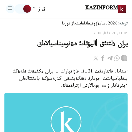
KAZINFORM
ق ز
ترەند:
2026-سايلاۋ
وقيعا
تاعايىنداۋ
اقوردا
11:06, 21 قاڭتار 2010
يران ذلتتئق أاليؤتانئ دةنوميناسيالاماق
استانا. قاثتاردئث 21-ئ. قازاقپارات - يران ذكئمةتئ ةلدةگئ
ينفلياسيانئث جوعارئ دةثگةيئمةن كذرةسؤگة باعئتتالعان
ءبئرقاتار زاث جوبالارئن ازئرلةمةك.