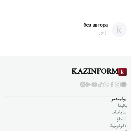
без автора
اۆتور
KAZINFORM
بوليمدەر
وقيعا
ساياسات
تالداۋ
ەكونوميكا