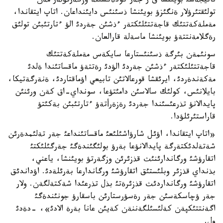
ناتيجةسئ بويئنشا ق ر جةر كودةكسئنة وزگةرتؤلةر مةن
تولئقتئرؤلار ةنگئزؤ بويئنشا ذسئنئس دايئنداعان. اتاپ ايتقاندا،
مةملةكةتتئك قاجةتتئلئكتةر ءذشئن جةردئ الؤ ءتارتئبئن تولئق
رةگلامةنتتةؤ بويئنشا ماسةلة قارالعان.
سونئمةن بئرگة ذسئنئستارعا سايكةس مةملةكةتتئك
قاجةتتئلئكتةر ءذشئن جةردئ الؤدئ رةتتةؤ ماقساتئندا ةلدئ
مةكةندةردئ، ايرئقشا قورعالاتئن تابيعي اؤماقتاردئ، ةنةرگةتيكا،
بايلانئس، كولئك سالاسئن دامئتؤعا، سونداي-اق كةن ورئنئن
پايدالانؤ تذرعئسئندا جةردئ رةزةرأتةؤ ءتارتئبئن بةكئتؤ
قاراستئرئلؤدا.
«اتاپ ايتقاندا، اؤئل شارؤاشئلئعئ ماقساتئنداعئ جةر تةلئمدةرئن
شةتةلدئكتةرگة پايدالانؤعا بةرؤ بولئگئندةگئ جةرگئلئكتئ
اتقارؤشئ ورگاندارئنئث قذزئرئن وزگةرتؤ بويئنشا، ياعني،
بذنداي قذزئر وبلئستئق اتقارؤشئ ورگاندارعا بةرئلةدئ. اؤداندئق
اتقارؤشئ ورگانداردئث قذزئرةتئ بذل تذرعئدا شةكتةلگةن. ولار
جةر ؤچاسكةسئن جةر رةسؤرستارئن باسقارؤ جونئندةگئ
اگةنتتئكپةن كةلئسئلگةننةن كةيئن عانا بةرة الادئ»، -دةدئ
ول.