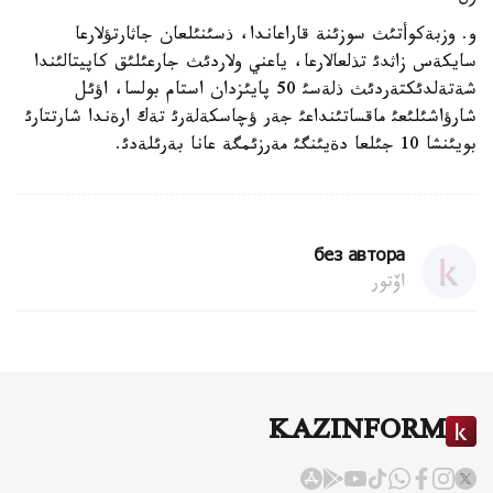
و. وزبةكوأتئث سوزئنة قاراعاندا، ذسئنئلعان جاثارتؤلارعا
سايكةس زاثدئ تذلعالارعا، ياعني ولاردئث جارعئلئق كاپيتالئندا
شةتةلدئكتةردئث ذلةسئ 50 پايئزدان استام بولسا، اؤئل
شارؤاشئلئعئ ماقساتئنداعئ جةر ؤچاسكةلةرئ تةك ارةندا شارتتارئ
بويئنشا 10 جئلعا دةيئنگئ مةرزئمگة عانا بةرئلةدئ.
без автора
اۆتور
KAZINFORM