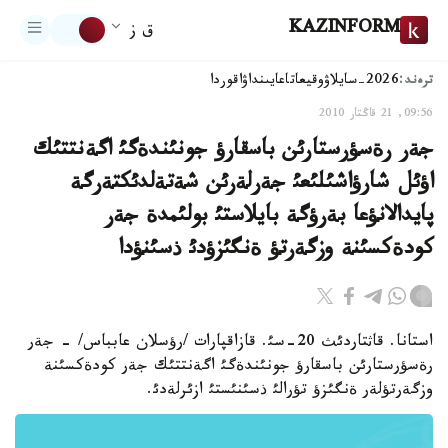
KAZINFORM
ق ز
ترەند:
2026-سايلاۋ
وقيعا
تاعايىنداۋ
اقوردا
09:56, 21 قاڭتار 2010
جةر رةسؤرستارئن باسقارؤ جونئندةگئ اگةنتتئك
اؤئل شارؤاشئلئعئ جةرلةرئن شةتةلدئكتةرگة
پايدالانؤعا بةرؤگة بايلاستئ بولئمدة جةر
كودةكسئنة وزگةرتؤ ةنگئزؤدئ ذسئنؤدا
استانا. قاثتاردئث 20-سئ. قازاقپارات /رؤسلان عابباس/ - جةر
رةسؤرستارئن باسقارؤ جونئندةگئ اگةنتتئك جةر كودةكسئنة
وزگةرتؤلةر ةنگئزؤ تؤرالئ ذسئنئستئ ازئرلةدئ.