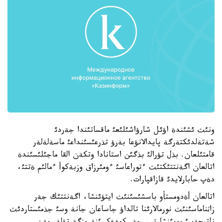
ونئث ئشئندة اؤئل شارؤاشئلئعئ ماقساتئندا جةردئ
شةتةلدئكتةرگة پايدالانؤعا بةرؤ تذرعئسئنداعئ ماسةلةلةر
قامتئلعان. بذل تؤرالئ بذگئن استانادا وتكةن القا ماجئلئسئندة
اتالعان اگةنتتئكتئث ءتوراعاسئ ءومئرزاق وزبةكوأ ءمالئم ةتتئ،
دةپ حابارلايدئ قازاقپارات.
اتالعان أةدومستأو باسشئسئنئث ايتؤئنشا، اگةنتتئك جةر
زاثناماسئنئث نورمالارئنا تالداؤ جاساعان جانة وسئ جذمئستاردئث