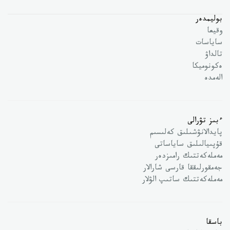
بوليمدەر
وقيعا
ساياسات
تالداۋ
ەكونوميكا
الەمدە
ءبىز تۋرالى
پايدالانۋشىلىق كەلىسىم
قۇپىيالىلىق ساياساتى
مەملەكەتتىك رامىزدەر
جەمقورلىققا قارسى شارالار
مەملەكەتتىك ساتىپ الۋلار
باسقا