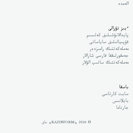
الەمدە
ءبىز تۋرالى
پايدالانۋشىلىق كەلىسىم
قۇپىيالىلىق ساياساتى
مەملەكەتتىك رامىزدەر
جەمقورلىققا قارسى شارالار
مەملەكەتتىك ساتىپ الۋلار
باسقا
سايت كارتاسى
بايلانىس
جارناما
© 2026 «KAZINFORM» حاق