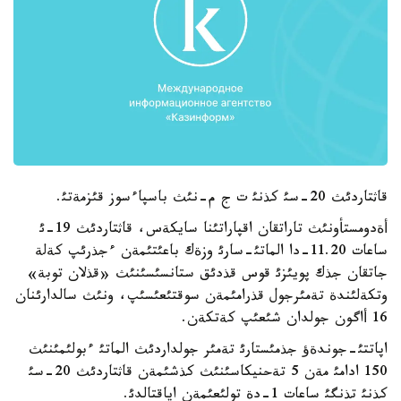
قاثتاردئث 20-سئ كذنئ ت ج م-نئث باسپاءسوز قئزمةتئ.
أةدومستأونئث تاراتقان اقپاراتئنا سايكةس، قاثتاردئث 19-ئ
ساعات 11.20-دا الماتئ-سارئ وزةك باعئتئمةن ءجذرئپ كةلة
جاتقان جذك پويئزئ قوس قذدئق ستانسئسئنئث «قذلان توبة»
وتكةلئندة تةمئرجول قذرامئمةن سوقتئعئسئپ، ونئث سالدارئنان
16 أاگون جولدان شئعئپ كةتكةن.
اپاتتئ-جوندةؤ جذمئستارئ تةمئر جولداردئث الماتئ ءبولئمئنئث
150 ادامئ مةن 5 تةحنيكاسئنئث كذشئمةن قاثتاردئث 20-سئ
كذنئ تذنگئ ساعات 1-دة تولئعئمةن اياقتالدئ.