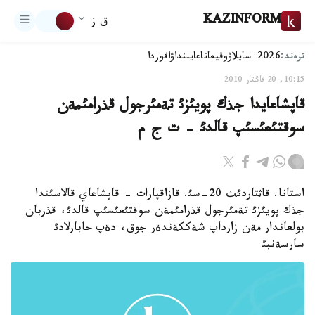
KAZINFORM
ق ز
ترەند:
2026-سايلاۋ
وقيعا
تاعايىنداۋ
اقوردا
10:15, 20 قاڭتار 2010
قاپشاعايدا جذك پويئزئ تةمئرجول قذرامئمةن
سوقتئعئسئپ قالدئ - ت ج م
استانا. قاثتاردئث 20-سئ. قازاقپارات - قاپشاعاي قالاسئندا
جذك پويئزئ تةمئرجول قذرامئمةن سوقتئعئسئپ قالدئ، قذربان
بولعاندار مةن زارداپ شةككةندةر جوق، دةپ حابارلادئ
سارسةنبئ