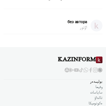
без автора
اۆتور
KAZINFORM
بوليمدەر
وقيعا
ساياسات
تالداۋ
ەكونوميكا