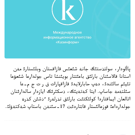
پاألودار، سولتذستئك جانة شئعئس قازاقستان وبلئستارئ مةن
استانا قالاسئنان بارلئق باعئتتار بويئنشا تاس جولدارعا شئعؤعا
تئيئم سالئندئ، دةپ حابارلايدئ قازاقپارات ق ر ت ج م-عا
سئلتةمة جاساپ. ايتا كةتةيئك، ذسكئرئك ايازدار سالدارئنان
اتالعان ايماقتاردا كولئكتئث بارلئق تذرلةرئ ءذشئن كذرة
جولدارداعئ قوزعالئستار قاثتاردئث 17-سئنةن باستاپ شةكتةؤلئ.