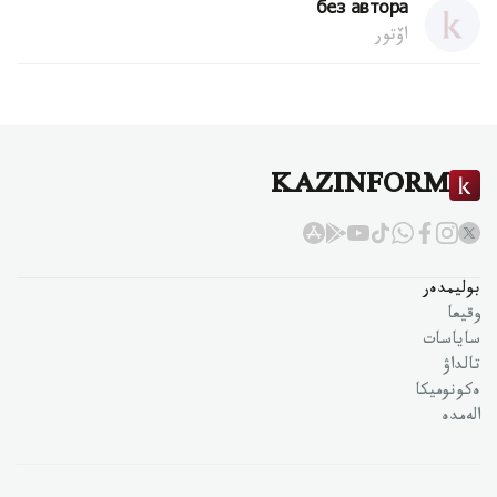
без автора
اۆتور
KAZINFORM
بوليمدەر
وقيعا
ساياسات
تالداۋ
ەكونوميكا
الەمدە