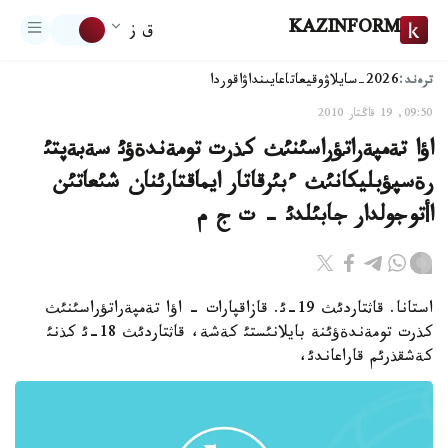
KAZINFORM
ق ز
ترەند:
2026-سايلاۋ
وقيعا
تاعايىنداۋ
اقوردا
09:50, 19 قاڭتار 2010
اؤا تةمپةراتؤراسئنئث كذرت تومةندةؤئ سةبةپتئ
رةسپؤبليكانئث ءبئرقاتار ايماقتارئنان شئعاتئن
اأتوجولدار جابئلدئ - ت ج م
استانا. قاثتاردئث 19-ئ. قازاقپارات - اؤا تةمپةراتؤراسئنئث
كذرت تومةندةؤئنة بايلانئستئ كةشة، قاثتاردئث 18-ئ كذنئ
كةشقذرئم قاراعاندئ،