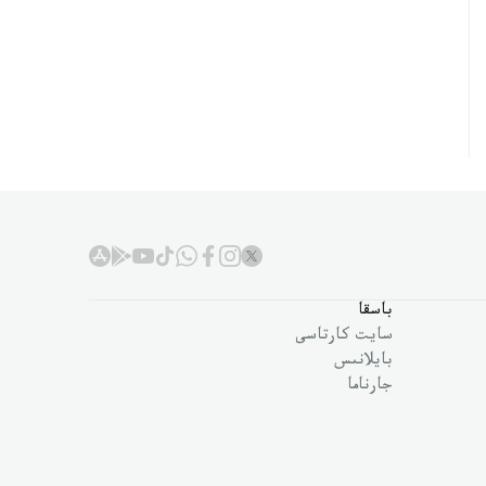
باسقا
سايت كارتاسى
بايلانىس
جارناما