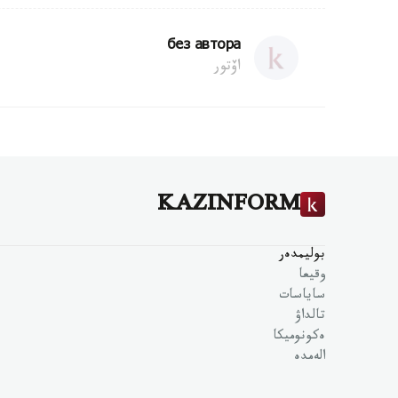
без автора
اۆتور
KAZINFORM
بوليمدەر
وقيعا
ساياسات
تالداۋ
ەكونوميكا
الەمدە