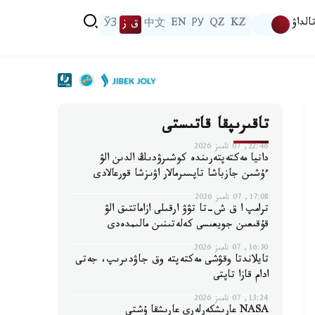
الداۋ
KZ
QZ
РУ
EN
中文
ق ز
ЎЗ
تاقىرىپقا قاتىستى
22:46, 07 تامىز 2026
دانيا مەكتەپتەرىندە كوشىرۋدىڭ الدىن الۋ
ءۇشىن جازباشا تاپسىرمالار اۋىزشا قورعالادى
17:08, 07 تامىز 2026
ترامپ ا ق ش-تا تۋۋ ارقىلى ازاماتتىق الۋ
قۇقىعىن جويعىسى كەلەتىنىن مالىمدەدى
16:30, 07 تامىز 2026
تايلاندتا وقۋشى مەكتەپتە وق جاۋدىرىپ، جەتى
ادام قازا تاپتى
13:24, 07 تامىز 2026
NASA عارىشكەرلەرى عارىشقا ۇشتى