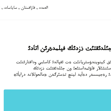
الەمدە
قازاقستان
ساياسات
ت
لدئقتئث ذزدئك فيلمدةرئن اتادئ
ات - امةريكاندئق كينويندؤستريانئث ةث ئقپالدئ كاسئبي وداقتارئنئث
ئنشئلار قاؤئمداستئعئ ون جئلدئقتئث ذزدئك
دئ رةجيسسةر دةأيد لينچ تذسئرگةن «مالحوللاند درايأئ»