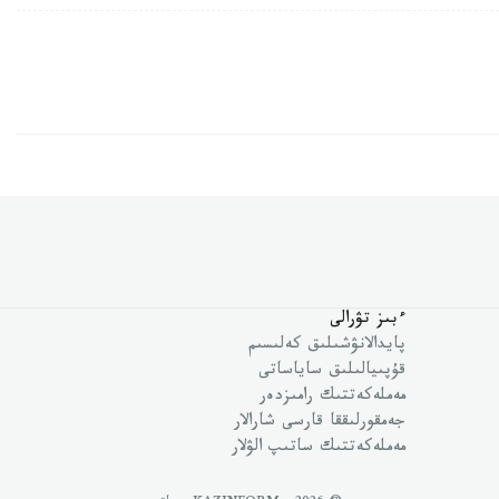
ءبىز تۋرالى
پايدالانۋشىلىق كەلىسىم
قۇپىيالىلىق ساياساتى
مەملەكەتتىك رامىزدەر
جەمقورلىققا قارسى شارالار
مەملەكەتتىك ساتىپ الۋلار