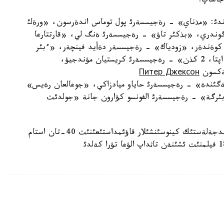
 جاساپ.
 ةندئ: «مذناي» - رةجيسسةرئ پول توماس اندةرسون، «ورةلئ
وندري، «بذكئر تاؤ» - رةجيسسةرئ ةنگ لي، «قارتتارعا
كوةندةر، «زودياك» - رةجيسسةر دةأيد فينچةر، «ءبئر
جانة ةكئ» - رةجيسسةرئ ةدأارد يانگ، «4 اي، 3 اپتا، 2 كذن» - رةجيسسةرئ كريستيان مؤندجيؤ،
جةكسون
Питер Джексон
گئندة» - رةجيسسةرئ حاياو ميادزاكي، «جوعالعان رةيس»
ئرگة» - رةجيسسةرئ الفونسو كؤارون جانة «جولدئث
ون جئلدئقتئث ذزدئك كارتينالارئن تاثداؤعا لوس-اندجةلةستئك كينوسئنشئلار قاؤئمداستئعئنئث 40-تان استام