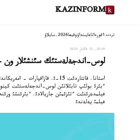
KAZINFORM
ترەند:
اقوردا
تاعايىنداۋ
وقيعا
2026-سايلاۋ
18:59, 15 قاڭتار 2010
لوس-اندجةلةستئك سئنشئلار ون جئ
استانا. قاثتاردئث 15-ئ. قازاقپار
ءبئرئ بولئپ تابئلاتئن لوس-اندجةلةستئث كينوس
فيلمدةرئنئث ءتئزئمئن جاريالادئ. ءبئرئنشئ ورئن
فيلمئ يةلةندئ