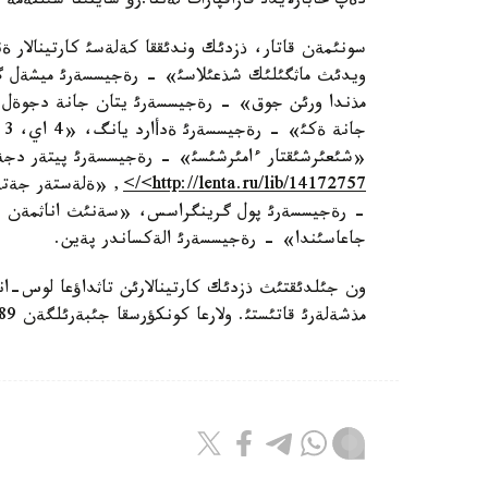
دةپ حابارلايدئ قازاقپارات لةنتا.رؤ سايتئنا سئلتةمة
سونئمةن قاتار، ذزدئك وندئققا كةلةسئ كارتينالار
ويدئث ماثگئلئك شذعئلاسئ» - رةجيسسةرئ ميشةل گ
مذندا ورئن جوق» - رةجيسسةرئ يتان جانة دجوةل 
«شئعئرشئقتار ءامئرشئسئ» - رةجيسسةرئ پيتةر د
<http://lenta.ru/lib/14172757/>
, «ةلةستةر جةتة
- رةجيسسةرئ پول گرينگراسس، «سةنئث اناثمةن ب
جاعاسئندا» - رةجيسسةرئ الةكساندر پةين.
مذشةلةرئ قاتئستئ. ولارعا كونكؤرسقا جئبةرئلگةن 189 فيلمنئث ئشئنةن تاثداپ الؤعا تؤرا كةلدئ