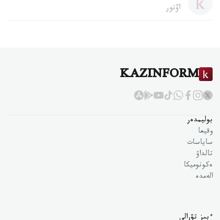
اۆتور
KAZINFORM
بوليمدەر
وقيعا
ساياسات
تالداۋ
ەكونوميكا
الەمدە
ءبىز تۋرالى