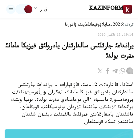
KAZINFORM
ق ز
ترەند:
2026-سايلاۋ
وقيعا
تاعايىنداۋ
اقوردا
19:14, 12 قاڭتار 2010
يرانداعئ جارئلئس سالدارئنان يادرولئق فيزيكا مامانئ
مةرت بولدئ
استانا. قاثتاردئث 12-سئ. قازاقپارات - يرانداعئ جارئلئس
سالدارئنان يادرولئق فيزيكا مامانئ، تةگران ؤنيأةرسيتةتئنئث
پروفةسسورئ ماسسؤد ءالي موحاممادي مةرت بولدئ. بومبا ونئث
يرانداعئ ءذيئنئث جانئندا تذرعان موتوسيكلئنة قويئلعان.
قاشئقتان باسقارئلاتئن قذرئلعئ عالئمنئث ذيئنةن شئققان
ساتئندة ئسكة قوسئلعان