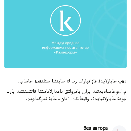
دةپ حابارلايدئ قازاقپارات رب ك سايتئنا سئلتةمة جاساپ.
م.ا.موحامماديدئث يران يادرولئق باعدارلاماسئنا قاتئسئنئث بار-
جوعئ حابارلانبايدئ. وقيعانئث ءمان-جايئ تةرگةلؤدة.
без автора