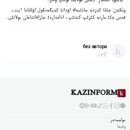
ءتذسؤئ اثشئلار ءذشئن قولايلئ بولئپ وتئر.
وتكةن جئلئ كذزدة جانئبةك اؤدانئ كذيگةنكول اؤئلئنا ءيت-
قذس ةكئ مارتة كئرئپ كةتئپ، ادامداردئ جاراقاتتاعان بولاتئن.
без автора
اۆتور
KAZINFORM
بوليمدەر
وقيعا