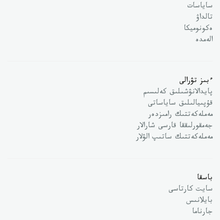
ساياسات
تالداۋ
ەكونوميكا
الەمدە
ءبىز تۋرالى
پايدالانۋشىلىق كەلىسىم
قۇپىيالىلىق ساياساتى
مەملەكەتتىك رامىزدەر
جەمقورلىققا قارسى شارالار
مەملەكەتتىك ساتىپ الۋلار
باسقا
سايت كارتاسى
بايلانىس
جارناما