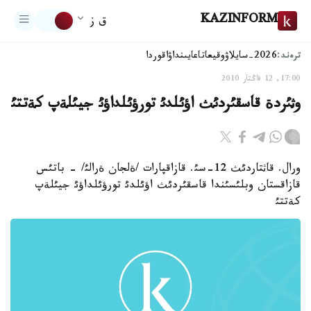
KAZINFORM
ق ز
ترەند:
2026-سايلاۋ
وقيعا
تاعايىنداۋ
اقوردا
17:00, 12 قاڭتار 2010
وثئردة قاسقئردئث اؤئلدئ تورؤئلداؤئ جيئلةپ كةتتئ
ورال. قاثتاردئث 12-سئ. قازاقپارات /ةلجان ةرالئ/ - باتئس
قازاقستان وبلئسئندا قاسقئردئث اؤئلدئ تورؤئلداؤئ جيئلةپ
كةتتئ