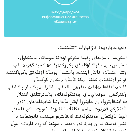
دةپ حابارلايدئ قازاقپارات ءتئلشئسئ.
اسئرةسة، مذنداي وقيعا سئرئم اؤدانئ جوسالئ، جةتئكول،
العاباس، بذلدئرتئ اؤئلدئق وكرؤگتةرئندة ءجيئ كةزدةسئپ
وتئر. مئسالئ، قاثتار ايئنئث باسئندا جوسالئ اؤئلدئق وكرؤگئنئث
قوثئر اؤئلئنئث ئشئنة ةكئ قايتارا ةنگةن كوكجال
ءا.شذيئنئشقاليةأتئث يتئمةن الئسئپ، اقئرئ تذرعئندار ونئ اتئپ
ولتئرگةن. سونداي-اق جةتئكولدئك، بذلدئرتئلئق اثشئلار
ت.ابئلقايئروأ، ن.حايئروأ اؤئل مالدارئنا شابؤئلداعان ءتذز
تاعئلارئن قذرتؤدا بةلسةندئلئك تانئتؤدا. ءتورت يتئن قاسقئر
الؤعا باؤلئعان جةتئكولدئك ك.قايئرعوجيننئث قانجئعاسئ دا
قئس تذسكةننةن بةرئ قذر ةمةس. سوثعئ كةزدة قاردئث مول