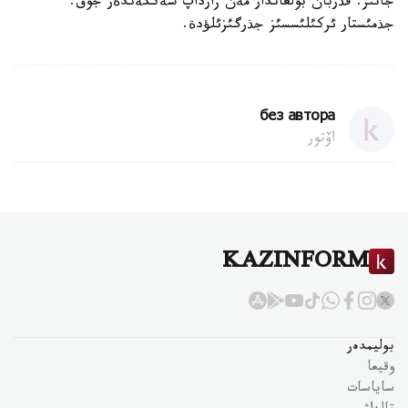
جاتئر. قذربان بولعاندار مةن زارداپ شةككةندةر جوق.
جذمئستار ئركئلئسسئز جذرگئزئلؤدة.
без автора
اۆتور
KAZINFORM
بوليمدەر
وقيعا
ساياسات