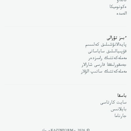
تالداۋ
ەكونوميكا
الەمدە
ءبىز تۋرالى
پايدالانۋشىلىق كەلىسىم
قۇپىيالىلىق ساياساتى
مەملەكەتتىك رامىزدەر
جەمقورلىققا قارسى شارالار
مەملەكەتتىك ساتىپ الۋلار
باسقا
سايت كارتاسى
بايلانىس
جارناما