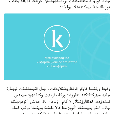
جانة كورؤ قاشئقتئعئنئث تومةندةؤئنةن كولئك قذرالدارئنئث
قوزعالئسئنا مذمكئندئك بولمادئ.
وقيعا ورنئندا قازئر قذتقارؤشئلاردئث، جول قئزمةتئنئث توپتارئ
جانة جةرگئلئكتئ اتقارؤشئ ورگانداردئث وكئلدةرئ جذمئس
ئستةؤدة. قذتقارؤشئلار 7 كام ا ز-عا، 10 جةثئل اأتوموبيلگة
جانة ءبئر رةيستئك اأتوبؤسقا قالا باعئتئ بويئنشا ةرئپ كةلة