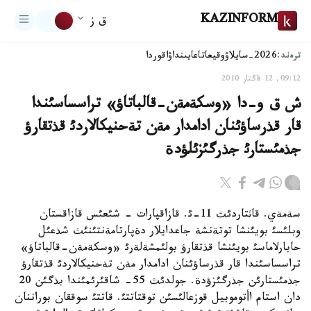
KAZINFORM
ق ز
ترەند:
2026-سايلاۋ
وقيعا
تاعايىنداۋ
اقوردا
09:12, 12 قاڭتار 2010
ش ق و-دا «وسكةمةن-قالباتاؤ» تراسساسئندا
قار قذرساؤئنان ادامدار مةن تةحنيكالاردئ قذتقارؤ
جذمئستارئ جذرگئزئلؤدة
سةمةي. قاثتاردئث 11-ئ. قازاقپارات - شئعئس قازاقستان
وبلئسئ بويئنشا توتةنشة جاعدايلار دةپارتامةنتئنئث شذعئل
حابارلاماسئ بويئنشا قذتقارؤ بولئمشةلةرئ «وسكةمةن-قالباتاؤ»
تراسساسئندا قار قذرساؤئنان ادامدار مةن تةحنيكالاردئ قذتقارؤ
جذمئستارئن جذرگئزؤدة. جولدئث 55- شاقئرئمئندا بذگئن 20
دان استام اأتوموبيل قوزعالئسئن توقتاتتئ. قاتتئ سوققان بوراننان