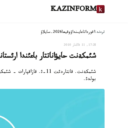
KAZINFORM
ترەند:
اقوردا
تاعايىنداۋ
وقيعا
2026-سايلاۋ
17:28, 11 قاڭتار 2010
شئمكةنت حايؤاناتتار باعئندا ارئس
شئمكةنت. قاثتاردئث 11-ئ. قاز
بولدئ.