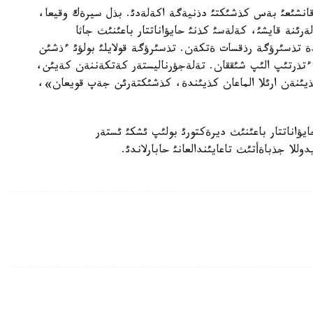
ئستاننئث قانشئعئ بةس كذشئكتئ دذنيةگة اكةلةدئ. بذل سيرةك وقيعا،
رئنة قايشئ، كةلةسئ كذنئ حايؤاناتتار باعئنئث جاثا
دة تذسئرؤگة رذقسات ةتكةن. تذسئرؤگة قولايلئ بولؤئ ءذشئن
 ءتذرتئپ الئپ شئققان. تةلةجؤرناليستةر كةتكةننةن كةيئن،
يئنةن ارئلا الماعان كذيئندة، كذشئكتةرئن جةپ قويعان»،
يؤاناتتار باعئنئث ديرةكتورئ بولئپ ئشكئ ئستةر