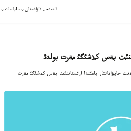
الەمدە
قازاقستان
ساياسات
ت
تاننئث بةس كذشئگئ مةرت بولدئ
اقپارات - شئمكةنت حايؤاناتتار باعئندا ارئستاننئث بةس كذشئگئ مةرت