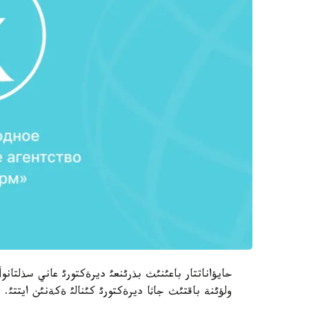
حايؤاناتتار باعئنئث بذرئنعئ ديرةكتورئ عاني سذلتان
ولؤئنة باقتئث جاثا ديرةكتورئ كئنالئ ةكةنئن ايتتئ.