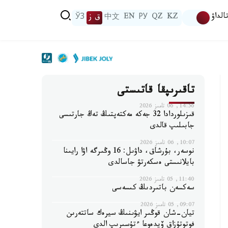
الداۋ
KZ
QZ
РУ
EN
中文
ق ز
ЎЗ
تاقىرىپقا قاتىستى
14:56, 06 تامىز 2026
قىزىلوردادا 32 جەكە مەكتەپتىڭ تەڭ جارتىسى
جابىلىپ قالدى
10:07, 06 تامىز 2026
نوسەر، بۇرشاق، داۋىل: 16 وڭىرگە اۋا رايىنا
بايلانىستى ەسكەرتۋ جاسالدى
11:40, 05 تامىز 2026
سەكسەن باتىردىڭ كىسەسى
09:07, 05 تامىز 2026
تيان-شان قوڭىر ايۋىنىڭ سيرەك ساتتەرىن
فوتوتۇزاق ۆيدەوعا ءتۇسىرىپ الدى