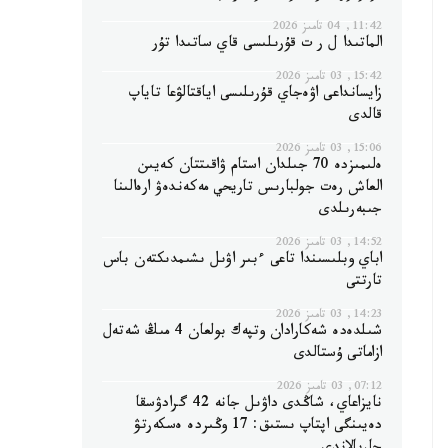
11:42, 04 تامىز 2026
الماتىدا ل ر ت قۇرىلىسى قاي ساتىدا تۇر
15:42, 03 تامىز 2026
زايسانداعى اۋەجاي قۇرىلىسى اياقتالۋعا تاياپ
قالدى
15:06, 03 تامىز 2026
ەلىمىزدە 70 جىلدان استام ۋاقىتتان كەيىن
العاش رەت جولبارىس تاريحي مەكەندەۋ ارەالىنا
جىبەرىلدى
14:52, 03 تامىز 2026
اباي وبلىسىندا تاعى ءبىر اۋىل ىشىمدىكتەن باس
تارتتى
14:23, 03 تامىز 2026
شىلدەدە شەكارادان وتپەك بولعان 4 مىڭ شەتەل
ازاماتى ۇستالدى
07:12, 03 تامىز 2026
نايزاعاي، شاڭدى داۋىل جانە 42 گرادۋسقا
دەيىنگى اپتاپ ىستىق: 17 وڭىردە ەسكەرتۋ