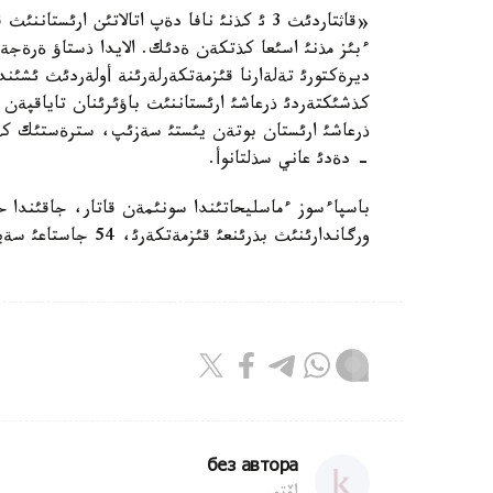
«قاثتاردئث 3 ئ كذنئ نافا دةپ اتالاتئن ار
ءبئز مذنئ اسئعا كذتكةن ةدئك. الايدا ذستاؤ ةرةجةلة
ديرةكتورئ تةلةارنا قئزمةتكةرلةرئنة أولةردئث ئشئن
كذشئكتةردئ ذرعاشئ ارئستاننئث باؤئرئنان تاياقپةن
ذرعاشئ ارئستان بوتةن يئستئ سةزئپ، سترةستئك كذ
- دةدئ عاني سذلتانوأ.
باسپاءسوز ءماسليحاتئندا سونئمةن قاتار، جاقئندا حا
ورگاندارئنئث بذرئنعئ قئزمةتكةرئ، 54 جاستاعئ سةيدوللا جذباةأتئث تاعايئندالعانئ حابارلاندئ.
без автора