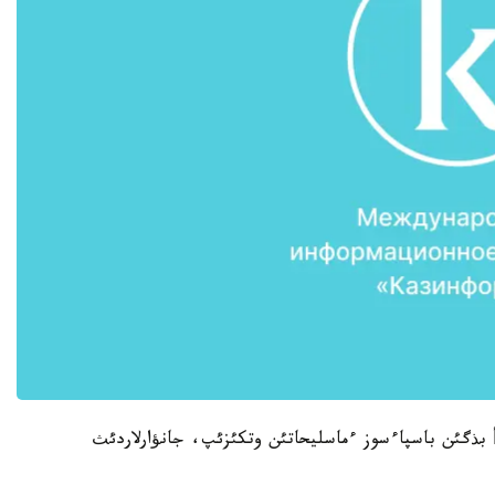
وأ بذگئن باسپاءسوز ءماسليحاتئن وتكئزئپ، جانؤارلاردئث