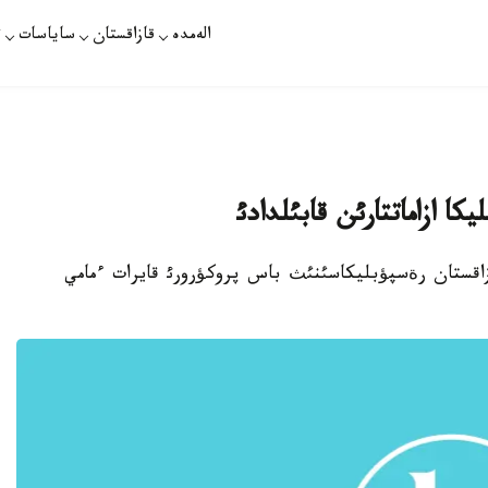
الەمدە
قازاقستان
ساياسات
ت
ا ازاماتتارئن قابئلدادئ
رات - بذگئن قازاقستان رةسپؤبليكاسئنئث باس پروكؤرورئ قايرات ءمامي