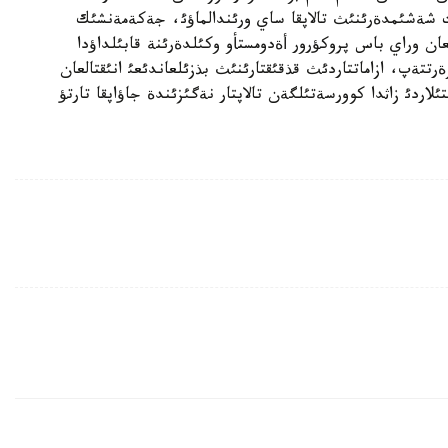
 شةشئمدةرئنئث تالاپقا ساي ورئندالماؤئ، جةكةمةنشئك
عان وراي باس پروكؤرور أةدومستأو وكئلدةرئنة قابئلداؤدا
رتتةپ، ازاماتتاردئث قذقئقتارئنئث بذزئلعاندئعئ انئقتالعان
تئلاردئ زاثدا كوورسةتئلگةن تالاپتار نةگئزئندة جاؤاپقا تارتؤ