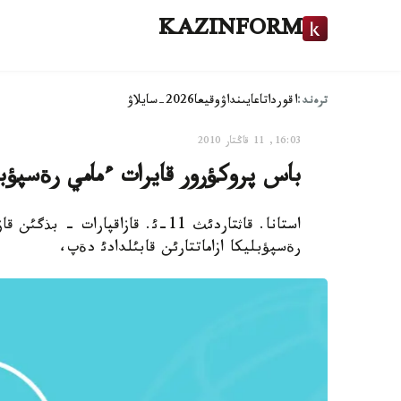
KAZINFORM
ترەند:
اقوردا
تاعايىنداۋ
وقيعا
2026-سايلاۋ
16:03, 11 قاڭتار 2010
باس پروكؤرور قايرات ءمامي رةسپؤبليك
استانا. قاثتاردئث 11-ئ. قازاقپا
رةسپؤبليكا ازاماتتارئن قابئلدادئ دةپ،