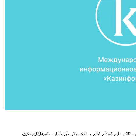
باس پروكؤروردئث قابئلداؤئندا تذرلئ پروبلةمالارئمةن 20-دان استام ادام بولدئ. ولار قوزعاعان ماسةلةلةردئث