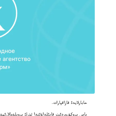
حابارلايدئ قازاقپارات.