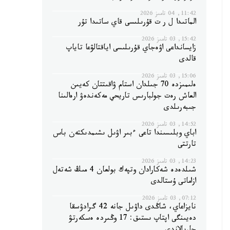
11:42, 04 تامىز 2026
الماتىدا ل ر ت قۇرىلىسى قاي ساتىدا تۇر
15:42, 03 تامىز 2026
زايسانداعى اۋەجاي قۇرىلىسى اياقتالۋعا تاياپ
قالدى
15:06, 03 تامىز 2026
ەلىمىزدە 70 جىلدان استام ۋاقىتتان كەيىن
العاش رەت جولبارىس تاريحي مەكەندەۋ ارەالىنا
جىبەرىلدى
14:52, 03 تامىز 2026
اباي وبلىسىندا تاعى ءبىر اۋىل ىشىمدىكتەن باس
تارتتى
14:23, 03 تامىز 2026
شىلدەدە شەكارادان وتپەك بولعان 4 مىڭ شەتەل
ازاماتى ۇستالدى
07:12, 03 تامىز 2026
نايزاعاي، شاڭدى داۋىل جانە 42 گرادۋسقا
دەيىنگى اپتاپ ىستىق: 17 وڭىردە ەسكەرتۋ