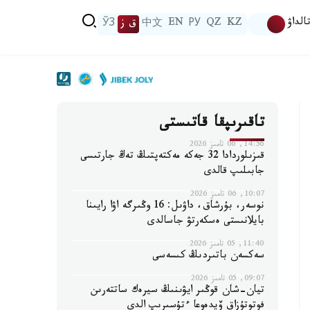
الداۋ
KZ
QZ
РУ
EN
中文
ق ز
ЎЗ
تاقىرىپقا قاتىستى
14:56, 06 تامىز 2026
قىزىلوردادا 32 جەكە مەكتەپتىڭ تەڭ جارتىسى
جابىلىپ قالدى
10:07, 06 تامىز 2026
نوسەر، بۇرشاق، داۋىل: 16 وڭىرگە اۋا رايىنا
بايلانىستى ەسكەرتۋ جاسالدى
11:40, 05 تامىز 2026
سەكسەن باتىردىڭ كىسەسى
09:07, 05 تامىز 2026
تيان-شان قوڭىر ايۋىنىڭ سيرەك ساتتەرىن
فوتوتۇزاق ۆيدەوعا ءتۇسىرىپ الدى