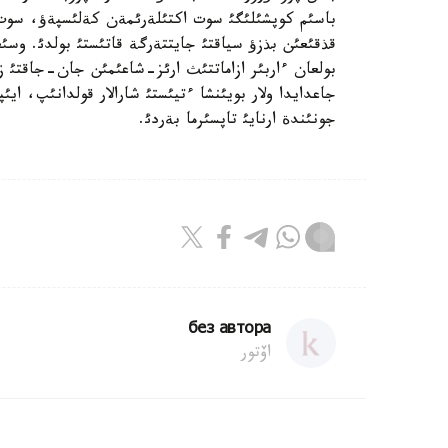
باسئم كوپشئلئگئ سوت اكتئلةرئمةن كةلئسپةؤ، سوت
قذقئعئن بذزؤ سياقتئ جايتتةرگة قاتئستئ بولدئ. وسئ
بولعان ءاربئر ازاماتتئث ارئز-شاعئمئن جان-جاقتئ زة
جاعدايدا ولار بويئنشا ءتيئستئ شارالار قولدانئپ، ايئپ
جونئندة ارنايئ تاپسئرما بةردئ.
без автора
اۆتور