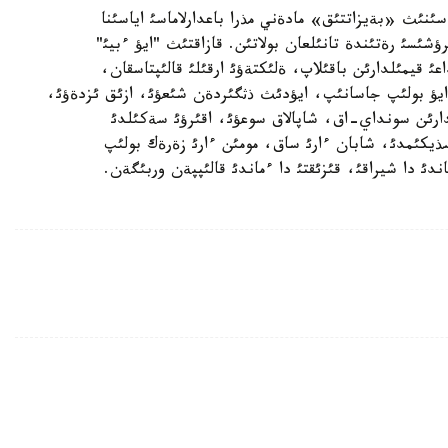
الئ ولكةسئنئث «بةيزاتتئق» مادةني مذرا باعدارلاماسئ اياسئنا
شئسئ رةتئندة تانئلعان بولاتئن. قازاقتئث "ايؤ ءبيئ"
عئ قيمئلدارئن باقئلاپ، ةلئكتةؤئ ارقئلئ قالئپتاسقان،
ايؤ بولئپ جاسانئپ، ايؤدئث ذثگئردةن شئعؤئ، ازئق ئزدةؤئ،
مئلدارئن سونداي-اق، شاپالاق سوعؤئ، اقئرؤئ سةكئلدئ
سذيكئمدئ، شابان ءارئ ساق، مومئن ءارئ زةرةك بولئپ
دئ دا شيراقئ، قئزئقتئ دا ءماندئ قالئپپةن وربئگةن.