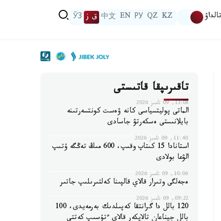
الداۋ
KZ
QZ
РУ
EN
中文
ق ز
ЎЗ
تاقىرىپقا قاتىستى
13:08, 09 تامىز 2026
الماتى پوليتسياسى كانە ۋەست كونتسەرتىنە
بايلانىستى ەسكەرتۋ جاسادى
11:40, 09 تامىز 2026
استانادا 15 كىتاپ وقىپ، 600 مىڭ تەڭگە ۇتىپ
الۋعا بولادى
10:06, 09 تامىز 2026
ەجەلگى وتىرار قالاي قالپىنا كەلتىرىلىپ جاتىر
09:22, 09 تامىز 2026
120 بالل دا گرانتقا كەپىلدىك بەرمەيدى، 100
بالل جيناعان تالاپكەر قالاي ءتۇسىپ كەتتى