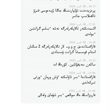
20:17, 08 تامىز 2026
پرەزيدەنت تۇلپارىنىڭ جاڭا ۆيدەوسى قىزۋ
تالقىلانىپ جاتىر
17:51, 08 تامىز 2026
اكىمدىكتەر تالاپكەرلەرگە نەشە ءبىلىم گرانتىن
ءبولدى
16:38, 08 تامىز 2026
قازاقستاندىق ج و و- لار تالاپكەرلەرگە 2 مىڭنان
استام قوسىمشا گرانت ۇسىنادى
15:12, 08 تامىز 2026
ساكەن سەيفۋللين. كۇرەڭ ات
13:06, 08 تامىز 2026
قازاقستاندا ءبىر تاۋلىكتە ءۇش ورمان ءورتى
تىركەلدى
11:06, 08 تامىز 2026
فاريزانىڭ ەڭ سوڭعى ءبىر شۋماق ولەڭى