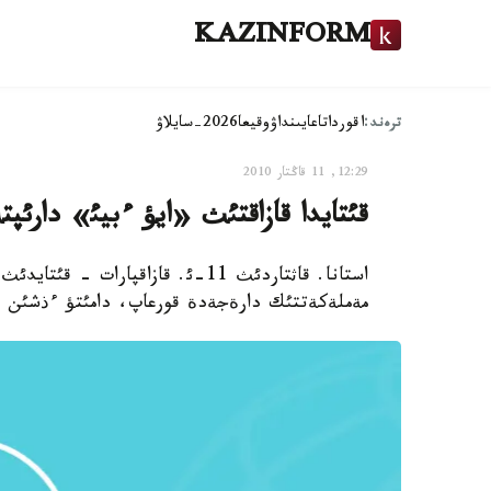
KAZINFORM
ترەند:
اقوردا
تاعايىنداۋ
وقيعا
2026-سايلاۋ
12:29, 11 قاڭتار 2010
قئتايدا قازاقتئث «ايؤ ءبيئ» دارئپت
استانا. قاثتاردئث 11-ئ. قازاقپار
مةملةكةتتئك دارةجةدة قورعاپ، دامئتؤ ءذشئن «