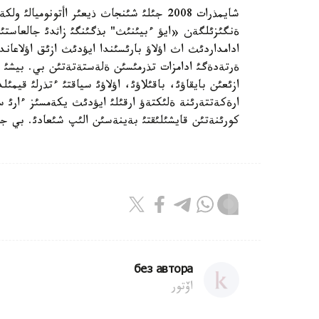
شايمذرات 2008 جئلئ شئنجاث ذيعئر اأتونومي
ةنگئزئلگةن «ايؤ ءبيئنئث" بذگئنگئ زاثدئ جالعاستئرؤ
ادامداردئث اث اؤلاؤ بارئسئندا ايؤدئث ازئق اؤلاعاندا
ةرتةدةگئ ادامزات تذرمئسئن ةلةستةتةتئن بي. بيشئ 
ازئعئن بايقاؤئ، باقئلاؤئ، اؤلاؤئ سياقتئ ءتذرلئ قي
ارةكةتتةرئنة ةلئكتةؤ ارقئلئ ايؤدئث يكةمسئز ءارئ 
كورئنةتئن قايشئلئقتئ بةينةسئن الئپ شئعادئ. بي جان
без автора
اۆتور