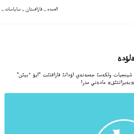
الەمدە
قازاقستان
ساياسات
ت
ةلؤدة
ات - قئتايدئث شينجياث ولكةسئ جةمةنةي اؤدانئ قازاقتئث "ايؤ ءبيئن"
بةيزاتتئق» مادةني مذرا