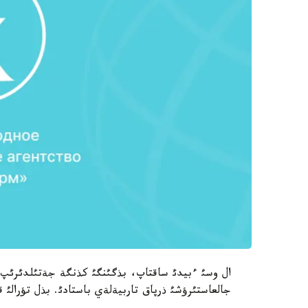
ال وسئ ءبيدئ ساقتاپ، بذگئنگئ كذنگة جةتئلدئرئپ ج
جالعاستئرؤشئ ذرپاق تاربيةلةي باستادئ. بذل تؤرالئ ق