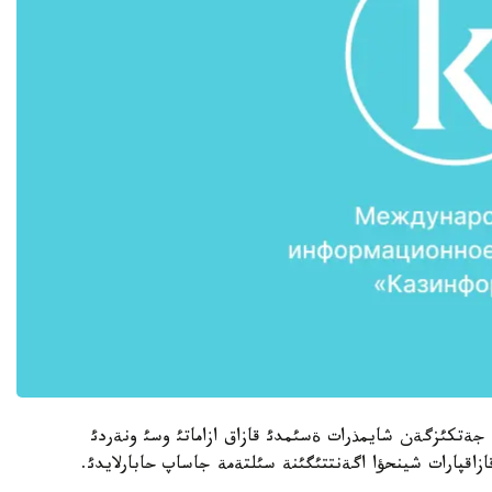
ةتكئزگةن شايمذرات ةسئمدئ قازاق ازاماتئ وسئ ونةردئ
ازاقپارات شينحؤا اگةنتتئگئنة سئلتةمة جاساپ حابارلايدئ.