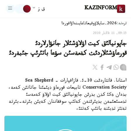
KAZINFORM
ق ز
ترەند:
2026-سايلاۋ
وقيعا
تاعايىنداۋ
اقوردا
09:15, 11 قاڭتار 2010
جاپونيالئق كيت اؤلاؤشئلار جانؤارلاردئ
قورعاؤشئلاردئث كةمةسئن سؤعا باتئرئپ جئبةردئ
استانا. قاثتاردئث 10-ئ. قازاقپارات - Sea Shepherd
Conservation Society تابيعات قورعاؤ ذيئمئنا جاتاتئن كةمة،
بذدان ةكئ كذن بذرئن جاپونيالئق كيت اؤلاؤ كةمةسئ
تذمسئعئمةن بذيئرئنةن كةلئپ سوققاننان كةيئن بئرتة-بئرتة
تةثئز تذبئنة باتئپ كةتتئ،