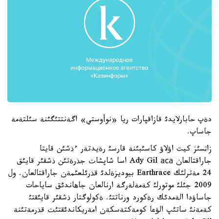
دةپ حابارلايدئ قازاقپارات ريا «نوأوستي» اگةنتتئگئنة سئلتةمة
جاساپ.
زاثسئز كيت اؤلاؤ كاسئبئنة قارسئ رةيدتةر ءذشئن قايتا
جاراقتالعان Ady Gil аса اسا شاپشاث جذرةتئن ذشقئر قايئق
24 مةترلئك Earthrace بيوديزةلدئ قذرئلعئمةن جاراقتالعان. ول
2009 جئلئ موتورلئ كةمةلةرگة ارنالعان جاهاندئق ساياحات
جاساؤدا الةمدئك رةكورد ورناتتئ. ةكولوگتار ذشقئر قايئقتئ
كةمةنئ ساتئپ الؤعا كومةكتةسكةن امةريكاندئقتئث قذرمةتئنة