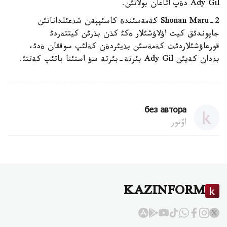
Ady Gil دةپ اتاعان بولاتئن.
Shonan Maru-2 كةمةسئندة كاسئپپةن شذعئلداناتئن
جاپوندئق كيت اؤلاؤشئلار ةكئ كذن بذرئن كيتتةردئ
قورعاؤشئلاردئث كةمةسئن بذيئردةن كةلئپ سوققان ةدئ،
بذدان كةيئن Ady Gil بئرتة-بئرتة سؤ استئنا باتئپ كةتتئ.
без автора
اۆتور
KAZINFORM