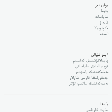
بوليمدەر
وقيعا
ساياسات
تالداۋ
ەكونوميكا
الەمدە
ءبىز تۋرالى
پايدالانۋشىلىق كەلىسىم
قۇپىيالىلىق ساياساتى
مەملەكەتتىك رامىزدەر
جەمقورلىققا قارسى شارالار
مەملەكەتتىك ساتىپ الۋلار
باسقا
سايت كارتاسى