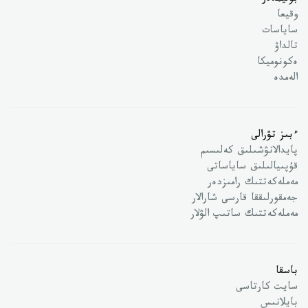
بوليمدەر
وقيعا
ساياسات
تالداۋ
ەكونوميكا
الەمدە
ءبىز تۋرالى
پايدالانۋشىلىق كەلىسىم
قۇپىيالىلىق ساياساتى
مەملەكەتتىك رامىزدەر
جەمقورلىققا قارسى شارالار
مەملەكەتتىك ساتىپ الۋلار
باسقا
سايت كارتاسى
بايلانىس