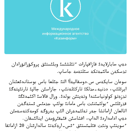
دةپ حابارلايدئ قازاقپارات ءتئلشئسئ وبلئستئق پروكؤراتؤرادان
تذسكةن مالئمةتكة سئلتةمة جاساپ.
سوعان سايكةس س.دوسقاليةأا التئ جئلعا باس بوستاندئعئنان
ايرئلئپ، دذنية-مذلكئ تاركئلةنئپ، جازاسئن جالپئ تارتئپتةگئ
تذزةتؤ كولونياسئندا وتةيتئن بولدئ. ورال قالاسئ اكئمدئگئ
قذرئلئس ءبولئمئنئث باس مامانئ بولئپ جذمئس ئستةگةن
اتالعان ازاماتشا جةر تةلئمدةرئن الئپ بةرؤگة كومةكتةسةمئن
دةپ ادامداردئ الداپ، اقشاسئن قئمقئرؤمةن اينالئسقان.
ءسويتئپ ونئث قئلمئستئق ءئس-ارةكةتئ سالدارئنان 20 ازاماتقا