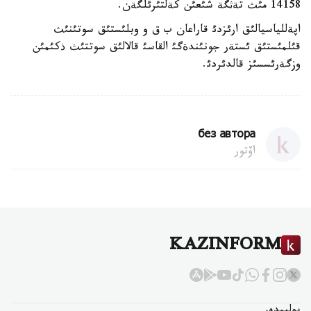
14158 مئث تةثگة شئعئن كةلتئرئلگةن.
اپةللياسيالئق ارئزدئ قاراعان ب ق و وبلئستئق سوتئنئث
قئلمئستئق ئستةر جونئندةگئ القاسئ قالالئق سوتتئث ذكئمئن
وزگةرئسسئز قالدئردئ.
без автора
اۆتور
KAZINFORM