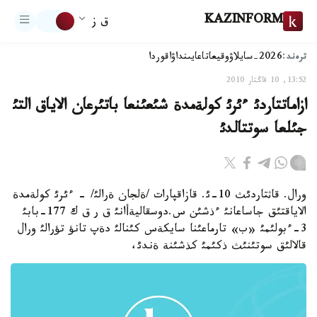
KAZINFORM
ق ز
ترەند:
2026-سايلاۋ
وقيعا
تاعايىنداۋ
اقوردا
13:52, 10 قاڭتار 2010
ازاماتتاردئ ءئرئ كولةمدة شئعئنعا باتئرعان الاياق التئ
جئلعا سوتتالدئ
ورال. قاثتاردئث 10-ئ. قازاقپارات /ةلجان ةرالئ/ - ءئرئ كولةمدة
الاياقتئق جاساعانئ ءذشئن س.دوسقاليةأانئ ق ر ق ك 177-بابئ
3-ءبولئمئ «ب» تارماعئنا سايكةس كئنالئ دةپ تانؤ تؤرالئ ورال
قالالئق سوتئنئث ذكئمئ كذشئنة ةندئ،