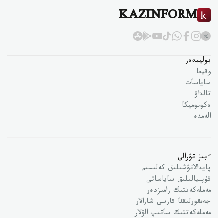
KAZINFORM
بوليمدەر
وقيعا
ساياسات
تالداۋ
ەكونوميكا
الەمدە
ءبىز تۋرالى
پايدالانۋشىلىق كەلىسىم
قۇپىيالىلىق ساياساتى
مەملەكەتتىك رامىزدەر
جەمقورلىققا قارسى شارالار
مەملەكەتتىك ساتىپ الۋلار