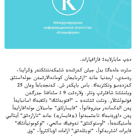
دةپ حابارلايدئ قازاقپارات.
سئرت ةلدةگئ بذل جيئن كةزئندة شئمكةنتتئكتةر ؤكراينا،
رةسةي، ارمةنيا جانة ءازئربايجان كوماندالارئمةن جولداستئق
كةزدةسؤ وتكئزبةك. باس باپكةر ش. كةنجةباةأ وعان 25
ويئنشئنئ شاقئرئپ وتئر. ولاردئث 9 ئ سئناقتا جذرگةن
فؤتبولشئلار. ونئث ئشئندة - "اقتوبةلئك" ذلئقبةك اسانبايةأ
پةن الةكساندر ميتروفانوأ، "قايسارلئق" جاسذلان مولداقارايةأ
پةن داؤرةنبةك تاجئمبةتوأ («قايسار») جانة "تارازدئق" أيتاليي
ةأستيگنةةأ، "أوستوكتئق" تةوفيك سالحي، "لوكوموتيأتئك"
قايرات اشئربةكوأ، "توبئلدئق" ازامات اؤباكئروأ، "وق