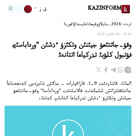
KAZINFORM
ق ز
ترەند:
2026-سايلاۋ
وقيعا
تاعايىنداۋ
اقوردا
15:36, 09 قاڭتار 2010
وقؤ-جاتتئعؤ جيئنئن وتكئزؤ ءذشئن "ورداباسئ»
فؤتبول كلؤبئ تذركياعا اتتاندئ
الماتئ. قاثتاردئث 9-ئ. قازاقپارات - بذگئن شايزدين كةنجةباةأ
جاتتئقتئراتئن شئمكةنت قالاسئنئث "ورداباسئ" وقؤ-جاتتئعؤ
جيئنئن وتكئزؤ ءذشئن تذركياعا اتتانئپ كةتتئ،