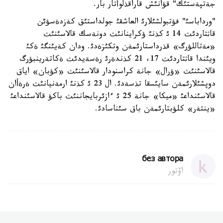
جةتپةستئك" قؤانئش قاراقذلوأتار بار.
"ورداباسئ" فؤتبولشئلارئ العاشقئ جولداستئق كةزدةسؤئن
قاثتاردئث 14 ئ كذنئ ؤكراينانئث دونةسك قالاسئنئث
«مةتاللؤرگ» قذرداستارئمةن وتكئزةدئ. ودان كةيئنگئ ةكئ
ويئندا قاثتاردئث 17، 21 كذندةرئ رةسةيدئث ةكاتةرينبؤرگ
قالاسئنئث «ؤرال» جانة كراسنودار قالاسئنئث «كؤبان» اياق
دوپشئلارئمةن سايئسقا تذسةدئ. ال 23 ئ كذنئ ارمةنيانئث ةرةأان
قالاسئنداعئ «ميكا» جانة 25 ئ ءازئربايجاننئث باكؤ قالاسئنداعئ
«ينتةر» كلؤبتارئمةن باق سئناسادئ.
без автора
اۆتور