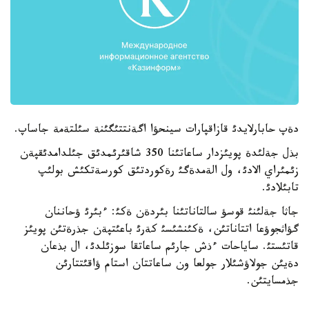
دةپ حابارلايدئ قازاقپارات سينحؤا اگةنتتئگئنة سئلتةمة جاساپ.
بذل جةلئدة پويئزدار ساعاتئنا 350 شاقئرئمدئق جئلدامدئقپةن
زئمئراي الادئ، ول الةمدةگئ رةكوردتئق كورسةتكئش بولئپ
تابئلادئ.
جاثا جةلئنئ قوسؤ سالتاناتئنا بئردةن ةكئ: ءبئرئ ؤحاننان
گؤاثجوؤعا اتتاناتئن، ةكئنشئسئ كةرئ باعئتپةن جذرةتئن پويئز
قاتئستئ. ساياحات ءذش جارئم ساعاتقا سوزئلدئ، ال بذعان
دةيئن جولاؤشئلار جولعا ون ساعاتتان استام ؤاقئتتارئن
جذمسايتئن.