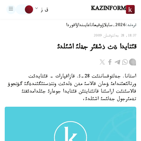
KAZINFORM
ق ز
ترەند:
2026-سايلاۋ
وقيعا
تاعايىنداۋ
اقوردا
18:37, 28 جەلتوقسان 2009
قئتايدا ةث ذشقئر جةلئ اشئلدئ
استانا. جةلتوقساننئث 28-ئ. قازاقپارات - قئتايدئث
ورتالئعئنداعئ ؤحان قالاسئ مةن ةلدئث وثتذستئگئندةگئ گؤثجوؤ
قالاسئنئث اراسئنا قاتئنايتئن قئتايدا جوعارئ جئلدامدئقتئ
تةمئرجول جةلئسئ اشئلدئ،