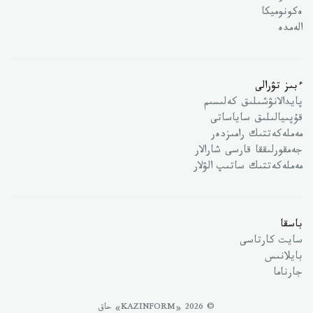
ەكونوميكا
الەمدە
ءبىز تۋرالى
پايدالانۋشىلىق كەلىسىم
قۇپىيالىلىق ساياساتى
مەملەكەتتىك رامىزدەر
جەمقورلىققا قارسى شارالار
مەملەكەتتىك ساتىپ الۋلار
باسقا
سايت كارتاسى
بايلانىس
جارناما
© 2026 «KAZINFORM» حاق