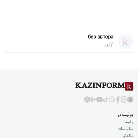
без автора
اۆتور
KAZINFORM
بوليمدەر
وقيعا
ساياسات
تالداۋ