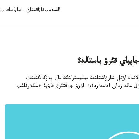
الەمدە
قازاقستان
ساياسات
ت
اپپاي قئرؤ باستالدئ
زاقپارات - نيدةرلاندئ اؤئل شارؤاشئلئعئ مينيسترلئگئ مال بةزگةگئنئث
اق مالداردان ادامداردئث اؤرؤ جذقتئرؤ قاؤپئ ةسكةرئلئپ