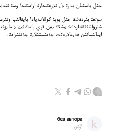
جئل باسئنان بةرئ ةل تذرعئندارئ اراسئندا وسئ ئندةتتئث 2300 جاعدايئ انئقتالعان، التئ اؤرؤ 
سوثعئ بئرنةشة جئل بويئ گوللانديادا بايقالئپ وتئ
شارؤاشئلئقتارداعئ ةشكئ مةن قوي باسئنئث ذلعايؤئنا ب
اينالئساتئن فةرمالاردئث جذمئسشئلارئ جذقتئرادئ.
без автора
اۆتور