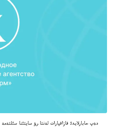
دةپ حابارلايدئ قازاقپارات لةنتا.رؤ سايتئنا سئلتةمة