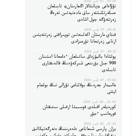
10:24, 07 تامىز 2026
تۋۆاداعى «پاتشالار اڭعارىنان» تابىلعان
ەسكەرتكىشتەر ساق مادەنيەتىن تەرەڭ
زەرتتەۋگە جول اشادى
09:52, 07 تامىز 2026
قىتاي مارستان اكەلىنەتىن توپىراقتى زەرتتەيتىن
ارنايى زەرتحانا تۇرعىزادى
09:25, 07 تامىز 2026
پولشادا بالمۇزداق ساتىلعان ءدامحانا استىنان
900 جىل بۇرىنعى شىركەۋدىڭ قالدىقتارى
تابىلدى
07:06, 07 تامىز 2026
عالىمدار جەردىڭ بولاشاعى تۋرالى تىڭ بولجام
ايتتى
22:44, 06 تامىز 2026
كورەيلەر اقىلدى قوسىمشا ارقىلى ىستىقتان
قورعانىپ ءجۇر
21:43, 06 تامىز 2026
يران پارسى شىعاناعى ەلدەرىنىڭ ەنەرگەتيكالىق