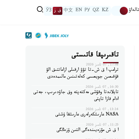
الداۋ
KZ
QZ
РУ
EN
中文
ق ز
ЎЗ
تاقىرىپقا قاتىستى
17:08, 07 تامىز 2026
ترامپ ا ق ش-تا تۋۋ ارقىلى ازاماتتىق الۋ
قۇقىعىن جويعىسى كەلەتىنىن مالىمدەدى
16:30, 07 تامىز 2026
تايلاندتا وقۋشى مەكتەپتە وق جاۋدىرىپ، جەتى
ادام قازا تاپتى
13:24, 07 تامىز 2026
NASA عارىشكەرلەرى عارىشقا ۇشتى
11:25, 07 تامىز 2026
ا ق ش مۋزەيىندەگى التىن ۇزەڭگى