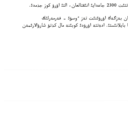
كوز جذمدئ.
رعان بةزگةك اؤرؤئنئث تةز ءوسؤئ - فةرمةرلئك
ايلانئستئ. ادةتتة اؤرؤدئ كوبئنة مال كذتؤ شارؤالارئمةن