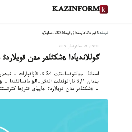
KAZINFORM
ترەند:
اقوردا
تاعايىنداۋ
وقيعا
2026-سايلاۋ
09:21, 25 جەلتوقسان 2009
گوللانديادا ةشكئلةر مةن قويلاردئ ج
استانا. جةلتوقساننئث 24 ئ. قا
بذدان ءارئ تارالؤئنئث الدئن-الؤ ماقساتئندا - ؤ
- ةشكئلةر مةن قويلاردئ جاپپاي قئرؤعا كئرئستئ