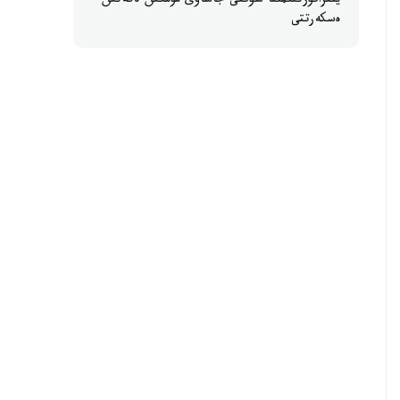
ينفراقۇرىلىمىنا سوققى جاساۋى مۇمكىن ەكەنىن
ەسكەرتتى