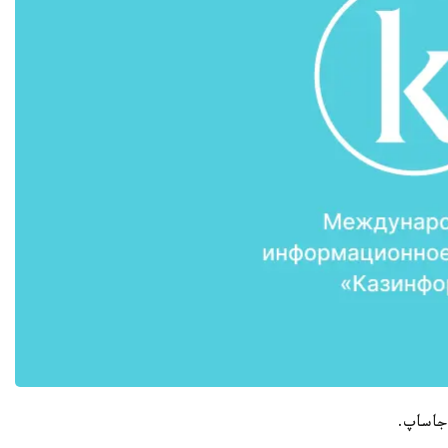
 جاساپ.