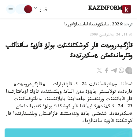
KAZINFORM
ق ز
ترەند:
2026-سايلاۋ
وقيعا
تاعايىنداۋ
اقوردا
11:20, 24 جەلتوقسان 2009
قازگيدرومةت قار كوشكئنئنئث بولؤ قاؤپئ ساقتالئپ
وتئرعاندئعئن ةسكةرتةدئ
استانا. جةلتوقساننئث 24-ئ. قازاقپارات - «قازگيدرومةت»
قاردئث تولاسسئز جاؤؤئ مةن الماتئ وبلئسئنئث تاؤلئ اؤماقتارئندا
قار قاباتئنئث ورنئقسئز جاعدايئنا بايلانئستئ، جةلتوقساننئث
23-24-ئ كذندةرئ ايماقتا قار كوشكئنئ بولؤئ ئقتيمالدئعئن
ةسكةرتةدئ. شئعئس جانة وثتذستئك قازاقستان وبلئستارئندا قار
كوشكئنئ قاؤپئ ساقتالؤدا،