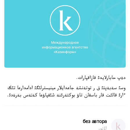
دةپ حابارلايدئ قازاقپارات.
وسئ سةبةپتئ ق ر توتةنشة جاعدايلار مينيسترلئگئ ادامدارعا تئك
ءارئ قالئث قار باسقان تاؤ بوكتةرئنة شئقپاؤعا كةثةس بةرةدئ.
без автора
اۆتور