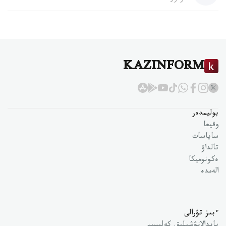
KAZINFORM
بوليمدەر
وقيعا
ساياسات
تالداۋ
ەكونوميكا
الەمدە
ءبىز تۋرالى
پايدالانۋشىلىق كەلىسىم