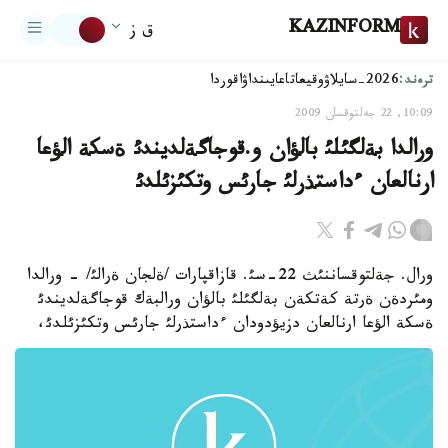
KAZINFORM
ق ز
ترەند:
2026-سايلاۋ
وقيعا
تاعايىنداۋ
اقوردا
10:09, 22 جەلتوقسان 2009
ورالدا بةلگئلئ بالؤان و.قوجاگةلديندئ ةسكة الؤعا
ارنالعان ءداستذرلئ جارئس وتكئزئلدئ
ورال. جةلتوقساننئث 22-سئ. قازاقپارات /ةلجان ةرالئ/ - ورالدا
ومئردةن ةرتة كةتكةن بةلگئلئ بالؤان ورالبةك قوجاگةلديندئ
ةسكة الؤعا ارنالعان دزيؤدودان ءداستذرلئ جارئس وتكئزئلدئ،