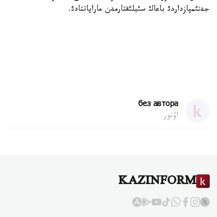
جةثئمپازداردئ باعالئ سئيلئقتارمةن ماراپاتتادئ.
без автора
اۆتور
KAZINFORM