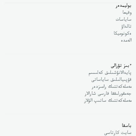
بوليمدەر
وقيعا
ساياسات
تالداۋ
ەكونوميكا
الەمدە
ءبىز تۋرالى
پايدالانۋشىلىق كەلىسىم
قۇپىيالىلىق ساياساتى
مەملەكەتتىك رامىزدەر
جەمقورلىققا قارسى شارالار
مەملەكەتتىك ساتىپ الۋلار
باسقا
سايت كارتاسى