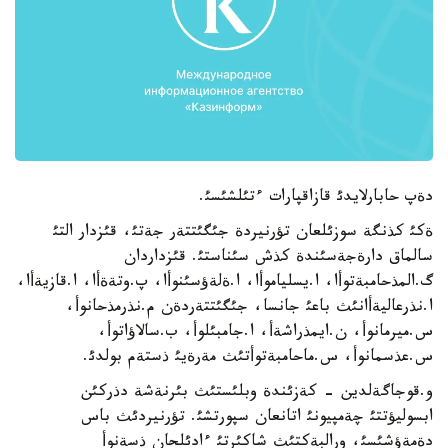
دةپ حابارلايدئ قازاقپارات ءتئلشئسئ.
ةكئ كذنگة سوزئلعان تؤرنيردة جئگئتتةر جةتئ، قئزدار التئ
سالماق دارةجةسئندة كذش سئناستئ. قئزداردان
گ.المذحامبةتوأا، ا.يسلياموأا، ا.ةلةؤسئنوأا، پ.وتةةأا، ا.قازيةأا،
ا.نذرعاليةأانئث باعئ جانسا، جئگئتتةردةن م.نذرمذحانوأ،
س.ميرمانوأ، ن.ايمذراشةأ، ا.جامبئلوأ، ب.سالاؤاتوأ،
س.عذسمانوأ، س.ماحامبةتوأتئث مةرةيئ ذستةم بولدئ.
و.قوجاگةلدين - كةزئندة وبلئستئث بئرنةشة دذركئن
ابسوليؤتتئ چةمپيونئ اتانعان سپورتشئ. تؤرنيردئث باس
دةمةؤشئسئ، ورالبةكتئث شاكئرتئ ءادئلحان ذسةنوأ