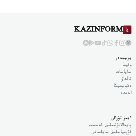
KAZINFORM
بوليمدەر
وقيعا
ساياسات
تالداۋ
ەكونوميكا
الەمدە
ءبىز تۋرالى
پايدالانۋشىلىق كەلىسىم
قۇپىيالىلىق ساياساتى