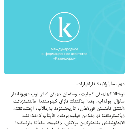
دةپ حابارلايدئ قازاقپارات.
توقتالا كةتةتئن ءجايت، وسئعان دةيئن ءبئر توپ دةپؤتاتتار
ساؤال جولداپ، وندا بذگئنگئ قازاق كينوسئندا حالقئمئزدئث
ذلتتئق نامئسئن قورلاعان، تاريحئمئزدئ بذرمالاپ، ازعئندئقتئ،
ذياتسئزدئقتئ تؤ ةتكةن فيلمدةردئث قاپتاپ كةتكةنئنة
الاثداؤشئلئق بئلدئرگةن بولاتئن. ذكئمةت ساعاتئ بارئسئندا