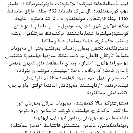
فيلم باستالعانداعئ تيترئندا «ءبئزدئث داؤئرئمئزدةگئ ІІ عاسئر
دةپ كورسةتئلةدئ. ال تذركئ قاعاناتئ 532 جئلئ، قازاق حاندئعئ
1468 جئلئ قذرئلعان. سوندئقتان دا، 2 شئ عاسئردا التايدئ
مةكةندةگةن شذرشئت پة، موثعول ما تاپ باسئپ ايتؤ قيئن.
كونستيتؤسيامئزدا شئعارماشئلئققا ةركئندئك بةرئلگةن. ونئث
ذستئنة «كةلئن» فيلمئ مةملةكةت قاراجاتئنا
تذسئرئلگةندئكتةن بذعان رذقسات بةرئلئپ وتئر. ال دةپؤتات
مئسالعا تارتقان قالعان جةكةمةنشئك ستؤديا فيلمدةرئ شئنئمةن
دة سوراقئ ةكةن. ءبئراق، ونداي ماسةلةنئ قئزبالئقپةن ةمةس،
زاثمةن شةشؤ كةرةك»، دةدئ ءمينيستر. سونئمةن بئرگة،
ءمينيستر م. قذل-مذحاممةد كةلةسئ جئلئ تذسئرئلةتئن
فيلمدةردئث ءارقايسئسئنا دةپؤتاتتار الدئندا تولئق جاؤاپ بةرة
الاتئندئعئن جةتكئزدئ.
ةستةرئثئزگة سالا كةتةيئك، دةپؤتات نذرلان ونةرباي ءوز
ساؤالئندا «كةلئن» فيلمئندة كوزئنة تذسكةن ةركةكپةن
قاتئناسقا تذسة بةرةتئن زيناقور ايةلدئث ارةكةتئ
بةينةلةنگةنئن، مالمةن جئنئستئق قاتئناسقا ءتذسؤ سةكئلدئ