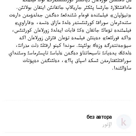
ةل نامئسئن قورلاعان ذياتسئز كورئنئستةرگة تولئ فيلمگة
ماداقشئلارئ جارئسا پئكئر جاريالاپ جاتقانئن ايتقان بولاتئن.
«تيؤلپان» فيلمئندة قوعام شئندئعئ دةگةن جةلةؤمةن دارةت
سئندئرعان سوراقئ كورئنئستةر ةلدئ مازاق ةتسة، «قاراوي»
فيلمئندة تؤعالئ جاتقان ةكئ قابات ايةلدئ زورلاعان كورئنئس،
«اكة قورلئعئ» دةيتئن فيلمدة تؤعان قئزئن زورلاعان اكة
سيؤجةتتةرگة وزةك بولئپتئ. سوندا كينو ارقئلئ ذلت مذراتئ،
ةلدئك يدةيانئ ناسيحاتتاؤ دةگةن ةلباسئ تاپسئرماسئ وسئنداي
سوراقئلئقتارمةن ئسكة اسپاق پا؟»، دةلئنگةن دةپؤتات
ساؤالئندا.
без автора
اۆتور