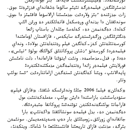
كورسةتةدئ. «مينيسترلئكتئث قايداعئ ءبئر جولدارمةن
تذسئرئلگةن فيلمدةرگة تئيئم سالؤعا ةشقانداي قذزئرةتئ جوق.
زاث جذزئندة ءبئز ولاردئث جذمئسئنا ارالاسؤعا قاقئمئز دا جوق.
سوندئقتان دا بذنداي ورةسكةل قاتةلئكتةر دة ورئن الئپ
كةلدئ. دةگةنمةن دة، كةلةسئ جئلدان باستاپ زاثعا
ةنگئزئلگةن وزگةرئستةرگة سايكةس، قازاقستان اؤماعئندا
كورسةتئلةتئن كةز-كةلگةن فيلم رةتتةلةتئن بولادئ، ونداي
فيلمدةردئ كورسةتؤ ءذشئن پروكاتتئق كؤالئك بولؤئ ءتيئس»،
دةدئ م. قذل-مذحاممةد. ونئث ايتؤئنا قاراعاندا، ذلت نامئسئن
قورلايتئن فيلمدةر زاثدا رةتتةلمةگةن مذمكئندئكتةردئ
پايدالانئپ، ويئنا كةلگةنئن ئستةگةن ازاماتتاردئث ءئسئ بولئپ
وتئر.
«كةلئن» فيلمئ 2006 جئلئ وندئرئسكة شئقتئ. «قازاق فيلم»
ستؤدياسئنئث بازاسئندا دايئن بولئپ، مةملةكةتتئث مول
قاراجاتئ بولئنگةندئكتةن تؤئندئنئ پروكاتقا جئبةردئك.
دةگةنمةن دة، بذل فيلمدة سونشالئقتئ «اكةتئپ» بارا
جاتقانداي زورلئق-زومبئلئق بار دةپ ةسةپتةمةيمئن. سونئمةن
بئرگة، مذنئث قازاق تاريحئنا قاتئستئلئعئ دا شامالئ. ويتكةنئ،