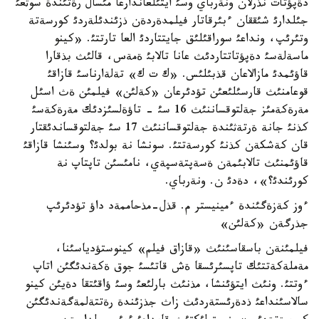
دةپؤتات نذرلان ونةرباي وسئ ايتئلعاندارعا مئسال رةتئندة سوثعئ
جئلدارئ شئققان ءبئرقاتار فيلمدةردةن ذزئندئلةردئ كورسةتة
وتئرئپ، ونداعئ سوراقئلئق جايتتاردئ العا تارتتئ. «كينو
ماسةلةسئ دةپؤتاتتاردئث عانا تالابئ ةمةس، قالئث بذقارا
قاؤئمدئ مازالاعان قذبئلئس. «ك ت ك» تةلةارناسئ قازاقئ
قوعامنئث قارسئلئعئن تؤدئرعان «كةلئن» فيلمئن ةث اسئل
مةرةكةمئز جةلتوقساننئث 16 سئ - تاؤةلسئزدئك مةرةكةسئ
كذنئ جانة ةرتةثئندة جةلتوقساننئث 17 سئ جةلتوقساندئقتار
قان كةشكةن كذنئ كورسةتتئ. سونشا نة بولدئ؟ وسئنشا قازاقئ
قاؤئمنئث تالابئمةن ةسةپتةسپةي، نامئسئن تاپتاپ نة
كورئندئ؟»، دةدئ ن. ونةرباي.
ءوز كةزةگئندة ءمينيستر م. قذل-مذحاممةد داؤ تؤدئرئپ
جذرگةن «كةلئن»
فيلمئنةن باسقاسئنئث «قازاق فيلم» كينوستؤدياسئنا،
مةملةكةتتئك تاپسئرئسقا ةش قاتئسئ جوق ةكةندئگئن اتاپ
ءوتتئ. ونئث ايتؤئنشا، مذنئث بارلئعئ وسئ ؤاقئتقا دةيئن كينو
سالاسئنداعئ ذدةرئستةردئث زاث جذزئندة رةتتةلمةگةندئگئن