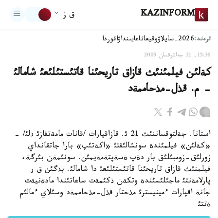
KAZINFORM
ق ز
ترەند:
2026-سايلاۋ
وقيعا
تاعايىنداۋ
اقوردا
15:36, 21 جەلتوقسان 2009
كةلئن فيلمئنئث قازاق تاريحئنا قاتئستئلئعئ شامالئ
- م. قذل-مذحاممةد
استانا. جةلتوقساننئث 21 ئ. قازاقپارات /قانات مامةتقازئ ذلئ/ -
«كةلئن» فيلمئندة سونشالئقتئ «اكةتئپ» بارا جاتقانداي
زورلئق-زومبئلئق بار دةپ ةسةپتةمةيمئن. سونئمةن بئرگة،
فيلمنئث قازاق تاريحئنا قاتئستئلئعئ دا شامالئ. بذگئن ق ر
پارلامةنتئ ماجئلئسئندة وتكةن ذكئمةت ساعاتئندا مادةنيةت
جانة اقپارات ءمينيسترئ مذحتار قذل-مذحاممةد وسئلاي ءمالئم
ةتتئ