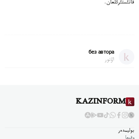
قاتئستئرئلعان.
без автора
اۆتور
KAZINFORM
بوليمدەر
وقيعا