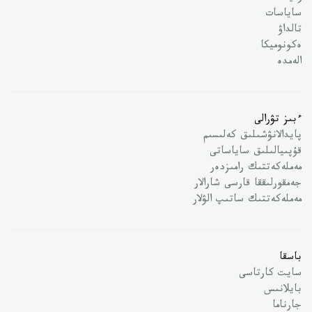
ساياسات
تالداۋ
ەكونوميكا
الەمدە
ءبىز تۋرالى
پايدالانۋشىلىق كەلىسىم
قۇپىيالىلىق ساياساتى
مەملەكەتتىك رامىزدەر
جەمقورلىققا قارسى شارالار
مەملەكەتتىك ساتىپ الۋلار
باسقا
سايت كارتاسى
بايلانىس
جارناما