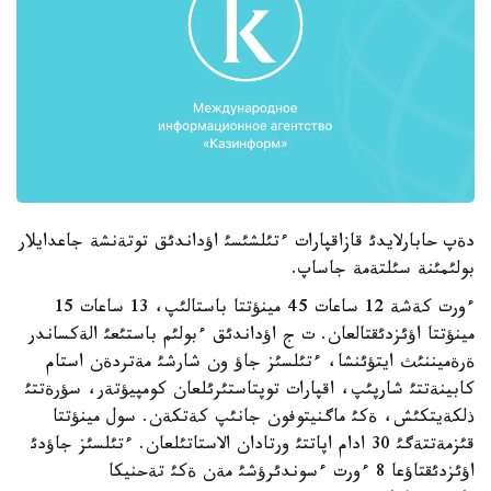
دةپ حابارلايدئ قازاقپارات ءتئلشئسئ اؤداندئق توتةنشة جاعدايلار
بولئمئنة سئلتةمة جاساپ.
ءورت كةشة 12 ساعات 45 مينؤتتا باستالئپ، 13 ساعات 15
مينؤتتا اؤئزدئقتالعان. ت ج اؤداندئق ءبولئم باستئعئ الةكساندر
ةرةميننئث ايتؤئنشا، ءتئلسئز جاؤ ون شارشئ مةتردةن استام
كابينةتتئ شارپئپ، اقپارات توپتاستئرئلعان كومپيؤتةر، سؤرةتتئ
ذلكةيتكئش، ةكئ ماگنيتوفون جانئپ كةتكةن. سول مينؤتتا
قئزمةتتةگئ 30 ادام اپاتتئ ورتادان الاستاتئلعان. ءتئلسئز جاؤدئ
اؤئزدئقتاؤعا 8 ءورت ءسوندئرؤشئ مةن ةكئ تةحنيكا