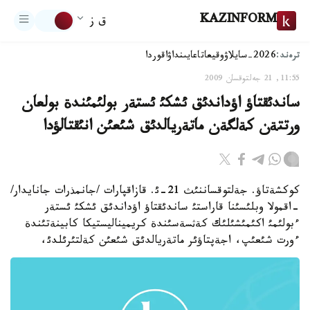
KAZINFORM
ق ز
ترەند:
2026-سايلاۋ
وقيعا
تاعايىنداۋ
اقوردا
11:55, 21 جەلتوقسان 2009
ساندئقتاؤ اؤداندئق ئشكئ ئستةر بولئمئندة بولعان
ورتتةن كةلگةن ماتةريالدئق شئعئن انئقتالؤدا
كوكشةتاؤ. جةلتوقساننئث 21-ئ. قازاقپارات /جانمذرات جانايدار/
-اقمولا وبلئسئنا قاراستئ ساندئقتاؤ اؤداندئق ئشكئ ئستةر
ءبولئمئ اكئمئشئلئك كةثسةسئندة كريميناليستيكا كابينةتئندة
ءورت شئعئپ، اجةپتاؤئر ماتةريالدئق شئعئن كةلتئرئلدئ،