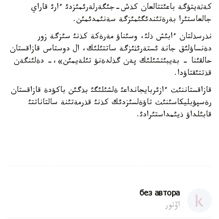
كةثةيتؤگة باعئتتالعان كذش-جئگةرلةرئمئزدئ ءارئ قاراي
جالعاستئرا بةرةتئندئگئمئزگة سةنئمدئمئن.
نذرسذلتان ءابئش ذلئ، وسئناؤ مةرةكة كذنئ سئزگة زور
دةنساؤلئق جانة ئستةرئثئزگة ساتتئلئك، ال دوستاس قازاقستان
حالقئنا - بةيبئتشئلئك پةن گذلدةنؤ تئلةيمئن»،- دةلئنگةن
قذتتئقتاؤدا.
قازاقستاننئث ءازئربايجانداعئ ةلشئلئگئ بذگئن باكؤدة قازاقستان
رةسپؤبليكاسئنئث تاؤةلسئزدئك كذنئ قذرمةتئنة سالتاناتتئ
قابئلداؤ ذيئمداستئرادئ.
без автора
اۆتور