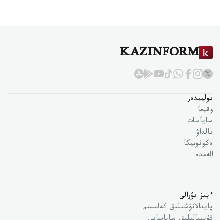
KAZINFORM
بوليمدەر
وقيعا
ساياسات
تالداۋ
ەكونوميكا
الەمدە
ءبىز تۋرالى
پايدالانۋشىلىق كەلىسىم
قۇپىيالىلىق ساياساتى