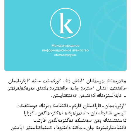
«قذرمةتتئ نذرسذلتان ءابئش ذلئ، ءوزئمنئث جانة ءازئربايجان
حالقئنئث اتئنان ءسئزدئ جانة حالقئثئزدئ ذلتتئق مةرةكةلةرئثئز
- تاؤةلسئزدئك كذنئمةن قذتتئقتايمئن.
ءازئربايجان-قازاقستان قارئم-قاتئناسئ بةرئك دوستئقتئث
تاريحي قالئپتاسقان داستذرلةرئنة نةگئزدةلگةن. ءوزارا
تذسئنئستئك پةن سةنئمگة نةگئزدةلگةن قارئم-
قاتئناستارئمئزدئ جان-جاقتئ دامئتؤعا، ئنتئماقتاستئق اياسئن