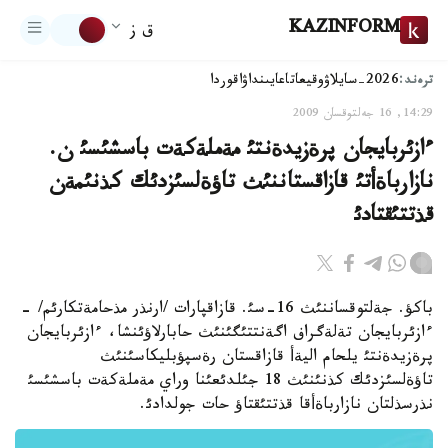
KAZINFORM
ق ز
ترەند:
2026-سايلاۋ
وقيعا
تاعايىنداۋ
اقوردا
14:29, 16 جەلتوقسان 2009
ءازئربايجان پرةزيدةنتئ مةملةكةت باسشئسئ ن.
نازارباةأتئ قازاقستاننئث تاؤةلسئزدئك كذنئمةن
قذتتئقتادئ
باكؤ. جةلتوقساننئث 16-سئ. قازاقپارات /ارنذر مذحامةتكارئم/ -
ءازئربايجان تةلةگراف اگةنتتئگئنئث حابارلاؤئنشا، ءازئربايجان
پرةزيدةنتئ يلحام اليةأ قازاقستان رةسپؤبليكاسئنئث
تاؤةلسئزدئك كذنئنئث 18 جئلدئعئنا وراي مةملةكةت باسشئسئ
نذرسذلتان نازارباةأقا قذتتئقتاؤ حات جولدادئ.