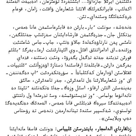
دئلئنةن ايرئلا جازداؤئ... ابئشتةردئ تؤعئزعان، ادةبيةت الةمئنة
اكةلئپ، قايراتكةرلئك الاثئنا شئعارعان ؤاقئت، زامان، قوعام
ةرةكشةلئگئ وسئنداي-تئن.
ةندةشة، سونئث ءبار-بارئن دة قابئرعاسئمةن عانا ةمةس،
بذتكئل جان-جذرةگئمةن قارشادايئنان سةزئنئپ جةتئلگةن،
نامئس پةن نارتاؤةكةلدئ جالاؤ ةتئپ، جاپ-جاس شاعئنئث
وزئندة-اق ادامزاتتئق اقئل-وي الئپتارئنئث ارعئ-بةرگئ ءبئلئم
قورئن تذبئنة جةتة تذگةل يگةرؤئ، ونئث ذستئنة، قذداي
بةرگةن دارئن-قابئلةتئ ارقاسئندا ذستازئ اؤةزوأتئث ءئلتيپات-
ئقئلاسئن اؤدارعان كةكئلباةأ - سؤرةتكةردئث ءاپ دةگةننةن-
اق ءوز شئعارمالارئنا ةل تاعدئرئن، جةر تاعدئرئن، حالئق
بةينةسئن التئن ارقاؤ، اسئل وزةك-جةلئ ةتكةنئنة ءتئپتئ دة
تاثدانؤعا بولماس. ءوز تذيسئنؤئمشة، وسئ تذرعئدا ول ذلتتئق
ادةبيةتتةگئ سيرةك قذبئلئس قانا ةمةس، الةمدئك دةثگةيدةگئ
تولستوي، شةكسپير سئندئ تيتاندارمةن ذندةس تة رؤحتاس
دةپ ويلايمئن».
زذلقارناي الدامجار، بايتذرسئن ئ
ليياس:
«ونئث قاسقا ماثدايئنا