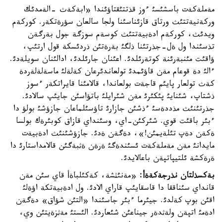
مةملةكةت باسشئسئ ءوز قذتتئقتاؤئندا «ابةكةث -الةمدئك
وركةنيةتتئث ورتاق قازئناسئنا ولجا سالعان سؤرةتكةر. كوركةم
ويدئث، كوركةم ادةبيةتتئث كوسةم سوزگة جول بةرگةن
تذسئندا ول ةل-جذرتئنا ذلگئ بةرةتئن ذردئسكة قول ارتئپ،
ؤاقئت مئنبةرئنة كوتةرئلدئ. اعئنان جارئلدئ، ادالئنان سويلةدئ.
ءالئ دة قوعام مةن قاؤئمدئ تولعاندئرعان كةلةلئ ماسةلةلةردة
كةث تولعار پايئم قاجةت بولعاندا، قالامئنا قايراتكةر ءسوز
ذشتاپ، شئنايئ پئكئرئ مةن شئرايلئ باتؤاسئن جايئپ سالادئ.
جذرتئنئث مذددةسئ ءذشئن جازارئ تاؤسئلماعان جازؤشئ بولؤ دا
ءبئر باقئت قوي. شئركئن-اي، وسئنداي قازاق كوبئرةك بولسا
ةكةن دةپ تئلةيمئن!»، دةگةن ةدئ. جازؤشئنئث ادةبيةت
مايدانئ مةن مةملةكةت ئسئندةگئ ةرةن ةثبةگئن قالامداستارئ دا
ةرةكشة ئلتيپاتپةن باعالايدئ.
بةكسذلتان نذرجةكةةأ:
«مةنئثشة، كةكئلباةأ قاي سئن مةن
قانداي سئناققا دا قاسقايئپ قاراي الادئ. ول ادةبيةتكة اؤةلئ
اقئن بوپ كةلدئ. جيئرما ءبئر جاسئندا «التئن شؤاق» دةگةن
ادةمئ اتپةن ولةثدةر جيناعئن شئعاردئ. الئستئ مةثزةيتئن وي،