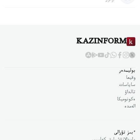
KAZINFORM
بوليمدەر
وقيعا
ساياسات
تالداۋ
ەكونوميكا
الەمدە
ءبىز تۋرالى