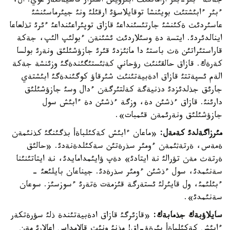
جةكة ءبئر-بئر ازاماتتئث ابئرويئن اسئرار قاسيةتتةر عوي. ال،
ءبئر ءابئشتئث بويئنشا توقايلاسؤئ ارقئلئ ونئ جيئرماسئنشئ
عاسئردئث ةكئنشئ جارتئسئنداعئ قازاق توپئراعئنداعئ ءئرئ تذلعاعا
اينالدئردئ. ايتسة دة وسئلاردئث ئشئنةن ءبولئپ الئپ، جةكة
قاراستئراتئن ةث باستئ دا ماثئزدئ قئرئ جازؤشئلئق ونةرئ بولسا
كةرةك. قازاق حالقئنئث رؤحاني كةثئستئگئندةگئ وزئنشة جةكة
الةم ئسپةتتئ قازاق ادةبيةتئنئث شئرقاؤ كوگئندةگئ ابئشتةي
جارئق جذلدئزدئ دذنيةگة كةلتئرگةن ءدال وسئ جازؤشئلئق
دارئنئ. قازاق ءذشئن دة، وزگة ءذشئن دة ءابئش سول
جازؤشئلئق ونةرئمةن قئمبات».
مئرزاگةلدئ كةمةل:
«ماعان ءابئش كةكئلباةأ بذگئنگئ كذنئمةن
ةمةس، ةرتةثئمةن ءومئر سذرةتئن سةكئلدةنةدئ. «حالئق
ةرتةث مةن تؤرالئ نة ايتادئ» دةپ ؤايئمدامايدئ، نة ايتاتئنئنا
سةنئمدئ، سول ءذشئن ءومئر سذرةدئ. جيناعان بايلئعئ -
ءبئلئمئ، ول قايئرلئ ئستةرگة قئزمةت ةتةرئ ءسوزسئز. سوعان
سةنئمدئ».
سايلاؤبةك جذمابةك:
«قازئرگئ قازاق ادةبيةتئندة ذلئ سؤرةتكةر
ءابئش كةكئلباةأ بئرةؤ-اق! مذنئ ونئث قالامداس اعالارئ مةن