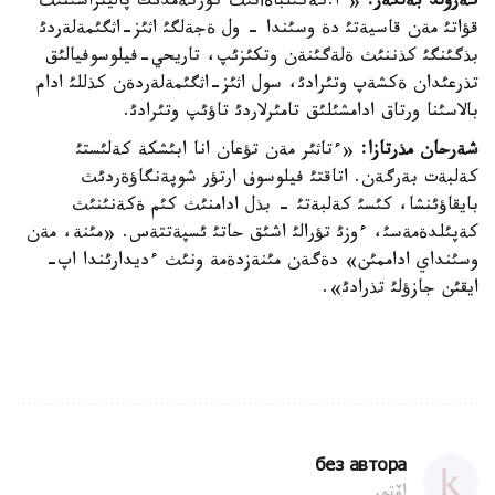
گةرولد بةلگةر:
«ءا.كةكئلباةأتئث كوركةمدئك پاليتراسئنئث
قؤاتئ مةن قاسيةتئ دة وسئندا - ول ةجةلگئ اثئز-اثگئمةلةردئ
بذگئنگئ كذننئث ةلةگئنةن وتكئزئپ، تاريحي-فيلوسوفيالئق
تذرعئدان ةكشةپ وتئرادئ، سول اثئز-اثگئمةلةردةن كذللئ ادام
بالاسئنا ورتاق ادامشئلئق تامئرلاردئ تاؤئپ وتئرادئ.
شةرحان مذرتازا:
«ءتاثئر مةن تؤعان انا ابئشكة كةلئستئ
كةلبةت بةرگةن. اتاقتئ فيلوسوف ارتؤر شوپةنگاؤةردئث
بايقاؤئنشا، كئسئ كةلبةتئ - بذل ادامنئث كئم ةكةنئنئث
كةپئلدةمةسئ، ءوزئ تؤرالئ اشئق حاتئ ئسپةتتةس. «مئنة، مةن
وسئنداي اداممئن» دةگةن مئنةزدةمة ونئث ءديدارئندا اپ-
ايقئن جازؤلئ تذرادئ».
без автора
اۆتور