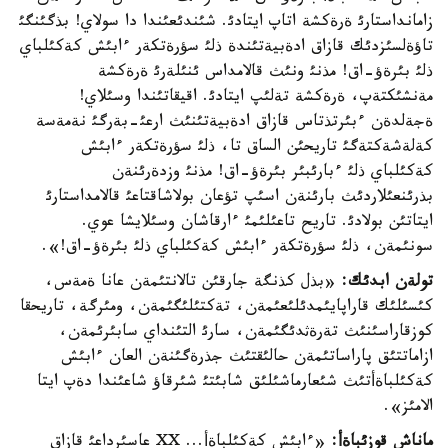
زامانداستارئ ةرةكشة اتاپ ايتادئ. شئندئعئندا دا سولاي! بذگئنگئ
تاؤةلسئزدئك قازاق ادةبيةتئندة ذلئ سؤرةتكةر ءابئش كةكئلباي
ذلئ بئرةؤ-اق! مذنئ ونئث قالامداس ئنئلةرئ ةرةكشة
مةنشئكتةپ، ةرةكشة تةلئپ ايتادئ. اقيقاتئندا وسئلاي!
ةجةلدةن ءبئرتذتاس قازاق ادةبيةتئنئث ارعئ-بةرگئ نةمةسة
كةلةشةكتةگئ تاريحئن الساق تا، ذلئ سؤرةتكةر ءابئش
كةكئلباي ذلئ ءبارئبئر بئرةؤ-اق! مذنئ وزدةرئنةن
بذرئنعئلاردئث بارئنةن اسئپ تؤعان بولاشاقتاعئ قالامداستارئ
ايتاتئن بولادئ. تاريح تاعئلئمئ ءارقاشان وسئلايشا عوي.
سونئمةن، ذلئ سؤرةتكةر ءابئش كةكئلباي ذلئ بئرةؤ-اق!».
تولةن ابدئك:
«بذل كذنگة جارقئن تالانتئمةن عانا ةمةس،
كئسئلئك قاراپايئمدئلئعئمةن، تةكتئلئگئمةن، ومئرگة، تاريحقا
كوزقاراسئنئث تةرةثدئگئمةن، سارئ التئنداي سابئرئمةن،
ازاماتتئق پاراساتئمةن حالئقتئث جذرةگئنةن العان ءابئش
كةكئلباةأتئث شئعارماشئلئق شابئتئ شئرقاؤ شاعئندا دةپ ايتا
الامئز».
ماناش قوزئباةأ:
«ءابئش كةكئلباةأ... XX عاسئرداعئ قازاق