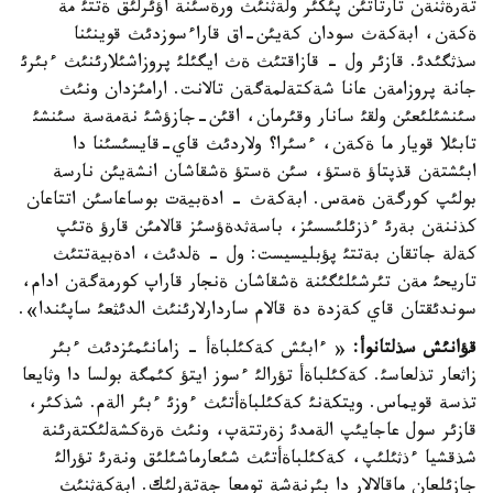
تةرةثنةن تارتاتئن پئكئر ولةثنئث ورةسئنة اؤئرلئق ةتتئ مة
ةكةن، ابةكةث سودان كةيئن-اق قاراءسوزدئث قوينئنا
سذثگئدئ. قازئر ول - قازاقتئث ةث ايگئلئ پروزاشئلارئنئث ءبئرئ
جانة پروزامةن عانا شةكتةلمةگةن تالانت. ارامئزدان ونئث
سئنشئلئعئن ولقئ سانار وقئرمان، اقئن-جازؤشئ نةمةسة سئنشئ
تابئلا قويار ما ةكةن، ءسئرا؟ ولاردئث قاي-قايسئسئنا دا
ابئشتةن قذپتاؤ ةستؤ، سئن ةستؤ ةشقاشان انشةيئن نارسة
بولئپ كورگةن ةمةس. ابةكةث - ادةبيةت بوساعاسئن اتتاعان
كذننةن بةرئ ءذزئلئسسئز، باسةثدةؤسئز قالامئن قارؤ ةتئپ
كةلة جاتقان بةتتئ پؤبليسيست: ول - ةلدئث، ادةبيةتتئث
تاريحئ مةن تئرشئلئگئنة ةشقاشان ةنجار قاراپ كورمةگةن ادام،
سوندئقتان قاي كةزدة دة قالام ساردارلارئنئث الدئثعئ ساپئندا».
قؤانئش سذلتانوأ:
« ءابئش كةكئلباةأ - زامانئمئزدئث ءبئر
زاثعار تذلعاسئ. كةكئلباةأ تؤرالئ ءسوز ايتؤ كئمگة بولسا دا وثايعا
تذسة قويماس. ويتكةنئ كةكئلباةأتئث ءوزئ ءبئر الةم. شذكئر،
قازئر سول عاجايئپ الةمدئ زةرتتةپ، ونئث ةرةكشةلئكتةرئنة
شذقشيا ءذثئلئپ، كةكئلباةأتئث شئعارماشئلئق ونةرئ تؤرالئ
جازئلعان ماقالالار دا بئرنةشة تومعا جةتةرلئك. ابةكةثنئث