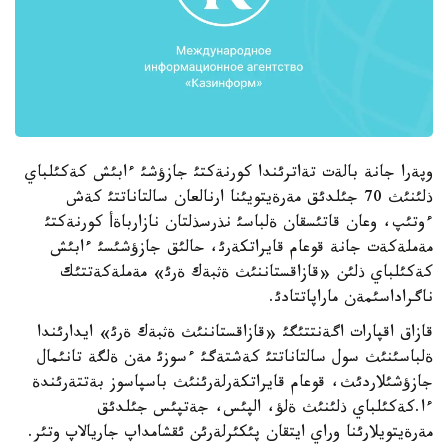
وپةرا جانة بالةت تةاترئندا كورنةكتئ جازؤشئ ءابئش كةكئلباي
ذلئنئث 70 جئلدئق مةرةيتويئنا ارنالعان سالتاناتتئ كةش
ءوتئپ، وعان قاتئسقان ةلباسئ نذرسذلتان نازارباةأ كورنةكتئ
مةملةكةت جانة قوعام قايراتكةرئ، حالئق جازؤشئسئ ءابئش
كةكئلباي ذلئن «قازاقستاننئث ةثبةك ةرئ» مةملةكةتتئك
ناگراداسئمةن ماراپاتتادئ.
قازاق اقپارات اگةنتتئگئ «قازاقستاننئث ةثبةك ةرئ» ايدارئندا
ةلباسئنئث سول سالتاناتتئ كةشتةگئ ءسوزئ مةن ةلگة تانئمال
جازؤشئلاردئث، قوعام قايراتكةرلةرئنئث باسپاسوز بةتتةرئندة
ءا.كةكئلباي ذلئنئث ةلؤ، الپئس، جةتپئس جئلدئق
مةرةيتويلارئنا وراي ايتقان پئكئرلةرئن ئقشامداپ جاريالاپ وتئر.