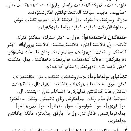
قاؤئمئنئث، تذركئ الةمئنئث زاثعار جازؤشئسئ، كةشةگئ مذحتار،
ءسابيت، عابيت سياقتئ الدئثعئ تولقئن اعالارئمئزدئث
مذراگةرلةرئنئث ءبئرئ، بذل كذنگئ قازاق ادةبيةتئنئث تؤئن
ذستاؤشئلاردئث ءبئرئ، ءبئرئ بولسا بئرةگةيئ».
جذمةكةن ناجئمةدةنوأ:
«ول - ءبئر سئرلئ، سةگئز قئرلئ
تالانت. ول تالانتتئ اقئن، تالانتتئ سئنشئ، تالانتتئ پروزايك. ءبئر
كئسئگة وسئنئث بئرةؤئ دة جةتةر ةدئ. وعان تابيعات ذشةؤئن
دة بةرگةن. «ةكئ كةمةنئث قذيرئعئ» دةمةكشئ، بذل جئگئت
ءذش كةمةنئث قذيرئعئن ذستاپ كةلةدئ».
تذمانباي مولداعاليةأ:
«جازؤشئنئث تئلئندة دة، دئلئندة دة
ءمئن جوق. قاشاندا سةرگةك، قاشاندا سةزئمتال، بايگةنئث
الدئنان عانا كةلةتئن تذلپارلارعا ذقساتام مةن ءابئشتئ. ال،
اسپانعا قاراسام ونئث جذلدئزئن وثاي تانيمئن. ونئث جذلدئزئ
سول اؤةزوأ، سول شولوحوأ، سول ايتماتوأ، سول نذرپةيئسوأ
جذلدئزدارئمةن قاتار تذر. ول دا جارئق جذلدئز، ماثگئ جاناتئن
جذلدئز».