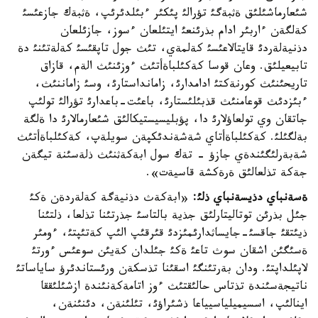
شئعارماشئلئق ةثبةگئ تؤرالئ پئكئر ءبئلدئرئپ، ةثبةك جازعئسئ
كةلگةن ءاربئر ادام بذرئنعئ ايتئلعان ءسوز، جازئلعان
دذنيةلةردئ قايتالاعئسئ كةلمةي، تئث جول تاپقئسئ كةلةتئنئ دة
تابيعيلئق. وعان قوسا كةكئلباةأتئث ءوزئنئث الةم، قازاق
تاريحئنئث كورنةكتئ ادامدارئ، زامانداستارئ، وسئ زاماننئث،
ءبئزدئث قوعامنئث قذبئلئستارئ، باعئت-باعدارئ تؤرالئ تولئپ
جاتقان وي تولعاؤلارئ دا، پؤبليسيستيكالئق شئعارمالارئ دا ةلگة
بةلگئلئ. كةكئلباةأتاي شةشةندئكپةن سويلةپ، كةكئلباةأتئث
شةبةرلئگئندةي جازؤ - تةك سول ابةكةثنئث ذلةسئنة تيگةن
جةكة تذلعالئق ةرةكشة قاسيةت».
ةسةنباي دذيسةنباي ذلئ:
«ابةكةث دذنيةگة كةلةردةن ةكئ
جئل بذرئن توتاليتارلئق جذية بالتاسئ جذرتئنا تذلعا، ذلتئنا
ذيئتقئ جاقسئ-جايساثدارئمئزدئ قئرقئپ الئپ كةتئپتئ، ءومئر
ةسئگئن اشقان سوث تاعئ ةكئ جئلدان كةيئن سوعئس ءورتئ
لاپئلداپتئ. ودان بةرتئنگئ اسقئنا تذسكةن ورئستاندئرؤ ساياساتئ
ناتيجةسئندة تذتاس حالئقتئث ءوز اتامةكةنئندة ازشئلئققا
اينالئپ، اسسيميلياسيياعا ذشئراؤئ، تئلئنةن، دئنئنةن،