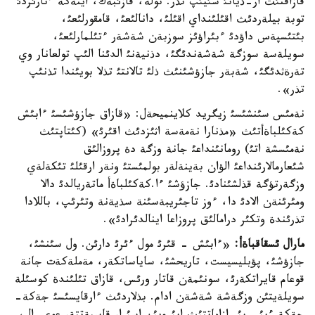
قازاقتئث ار-ذياتئ سئيئپ تذر. تولة، قازئبةك، ايتةكة ءتارئزدئ
توبة بيلةردئث اقئلئنداي اقئلئ، دانالئعئ، قامقورلئعئ،
بئتئسپةس داؤدئ ءبئراؤئز سوزبةن شةشةر ءتئلمارلئعئ،
سويلةسة سوزگة شةشةندئگئ، دذنيةنئ الدئنا الئپ تولعانار وي
تةرةثدئگئ، شةبةر جازؤشئنئث ذلئ تالانتئ تذلا بويئندا تذنئپ
تذر».
نةمئس سئنشئسئ زيگريد كلاينميحةل: «قازاق جازؤشئسئ ءابئش
كةكئلباةأتئث «مذنارا نةمةسة اثئزدئث اقئرئ» (كئتاپتئث
نةمئسشة اتئ) رومانئنداعئ جانة وزگة دة پروزالئق
شئعارمالارئنداعئ الؤان بةينةلةر بولمئستئ ونةر ارقئلئ تئكةلةي
وزگةرتؤگة قذلشئنادئ. جازؤشئ ءا.كةكئلباةأ ماتةريالدئ دالا
ومئرئنةن الادئ دا، ءوز تاجئريبةسئنة سذيةنة وتئرئپ، باللادا
تذرئندة وتكئر درامالئق پروزاعا اينالدئرادئ».
مارال ئسقاقباةأ:
«ءابئش - قئرئ مول ءئرئ دارئن. ول سئنشئ،
جازؤشئ، پؤبليسيست، تاريحشئ، ساياساتكةر، مةملةكةت جانة
قوعام قايراتكةرئ، سونئمةن قاتار ورئس، قازاق تئلئندة كوسئلة
سويلةيتئن وزگةشة شةشةن ادام. بذلاردئث ءارقايسئسئ جةكة-