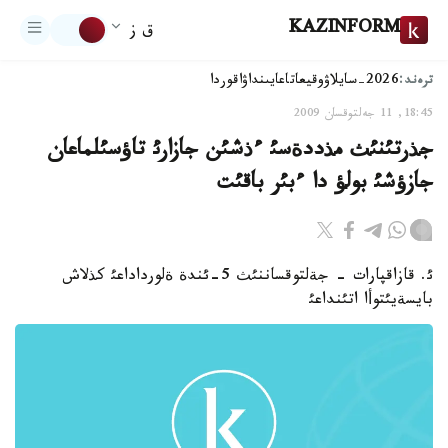
KAZINFORM
ق ز
ترەند:
2026-سايلاۋ
وقيعا
تاعايىنداۋ
اقوردا
18:45, 11 جەلتوقسان 2009
جذرتئنئث مذددةسئ ءذشئن جازارئ تاؤسئلماعان
جازؤشئ بولؤ دا ءبئر باقئت
ئ. قازاقپارات - جةلتوقساننئث 5-ئندة ةلورداداعئ كذلاش
بايسةيئتوأا اتئنداعئ