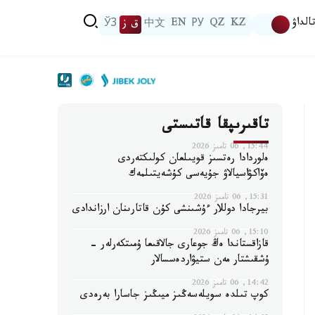
الداۋ
KZ
QZ
РУ
EN
中文
ق ز
ЎЗ
تاقىرىپقا قاتىستى
15:44, 06 تامىز 2026
ەلوردادا رەتسىز قويىلعان كولىكتەردى
ەۆاكۋاسيالاۋ جۇيەسى كۇشەيتىلمەك
15:31, 06 تامىز 2026
بيرجادا دوللار ءۇشىنشى كۇن قاتارىنان ارزاندادى
15:10, 06 تامىز 2026
قازاقستاندا ەڭ جوعارى جالاقىعا ۇمىتكەرلەر -
ۇشقىشتار مەن ستيۋاردەسسالار
14:42, 06 تامىز 2026
كوپ تىلدە سويلەسەڭىز ميىڭىز جاسارا بەرەدى