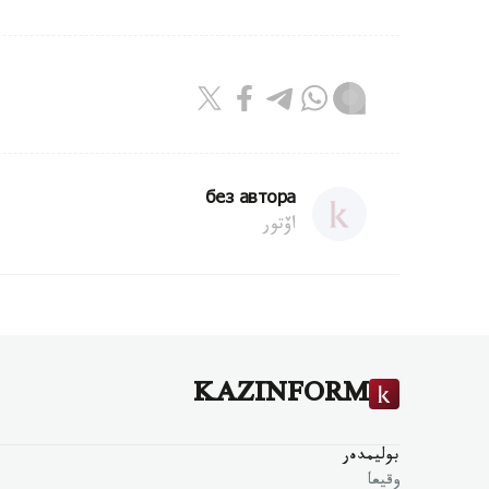
без автора
اۆتور
KAZINFORM
بوليمدەر
وقيعا