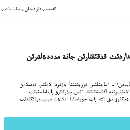
الەمدە
قازاقستان
ساياسات
ت
داردئث قذقئقتارئن جانة مذددةلةرئن
ازاقپارات /ايدئن بايمةن/ - ءماجئلئس قورجئنئنا جؤئردا كةلئپ تذسكةن
اكتئلةرئنة اكئمشئلئك ءئس جذرگئزؤ زاثناماسئنئث
 ةنگئزؤ تؤرالئ» زاث جوباسئنا ادئلةت مينيسترلئگئنئث