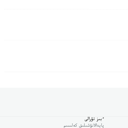
ءبىز تۋرالى
پايدالانۋشىلىق كەلىسىم