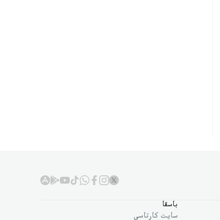
باسقا
سايت كارتاسى