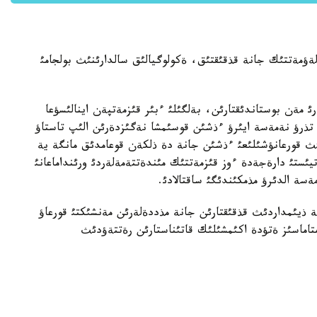
ةؤمةتتئك جانة قذقئقتئق، ةكولوگيالئق سالدارئنئث بولجامئ
رئ مةن بوستاندئقتارئن، بةلگئلئ ءبئر قئزمةتپةن اينالئسؤعا
ا تذرؤ نةمةسة ايئرؤ ءذشئن قوسئمشا نةگئزدةرئن الئپ تاستاؤ
ئث قورعانؤشئلئعئ ءذشئن جانة دة ذلكةن قوعامدئق مانگة ية
تيئستئ دارةجةدة ءوز قئزمةتتئك مئندةتتةمةلةردئ ورئنداماعانئ
ةسة الدئرؤ مذمكئندئگئ ساقتالادئ.
انة ذيئمداردئث قذقئقتارئن جانة مذددةلةرئن مةنشئكتئ قورعاؤ
متاماسئز ةتؤدة اكئمشئلئك قاتئناستارئن رةتتةؤدئث