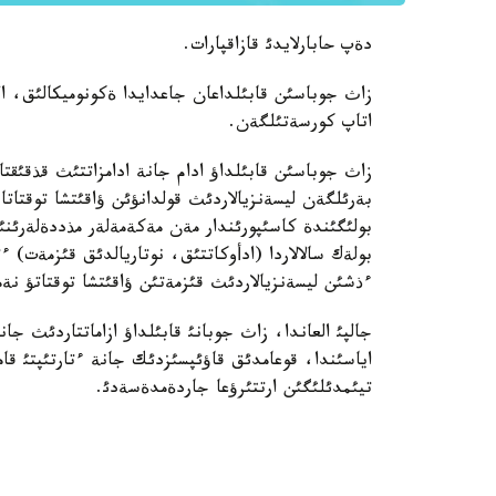
دةپ حابارلايدئ قازاقپارات.
زاث جوباسئن قابئلداعان جاعدايدا ةكونوميكالئق، ال
اتاپ كورسةتئلگةن.
زاث جوباسئن قابئلداؤ ادام جانة ادامزاتتئث قذقئقتا
بةرئلگةن ليسةنزيالاردئث قولدانؤئن ؤاقئتشا توقتات
بولئگئندة كاسئپورئندار مةن مةكةمةلةر مذددةلةرئن
بولةك سالالاردا (ادأوكاتتئق، نوتاريالدئق قئزمةت) ء
ءذشئن ليسةنزيالاردئث قئزمةتئن ؤاقئتشا توقتاتؤ نةم
جالپئ العاندا، زاث جوبانئ قابئلداؤ ازاماتتاردئث ج
اياسئندا، قوعامدئق قاؤئپسئزدئك جانة ءتارتئپتئ قا
تيئمدئلئگئن ارتتئرؤعا جاردةمدةسةدئ.