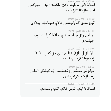
14:25, 06 تامىز 2026
استاناداعى «بايتەرەك» ماڭىندا اتپەن جۇرگەن
ادام جاۋاپقا تارتىلدى
14:10, 06 تامىز 2026
ۆيرۋستىق گەپاتيتتەن قالاي قورعانۋعا بولادى
13:39, 06 تامىز 2026
بيىلعى وقۋ جىلىندا قاي سالاعا گرانت كوپ
ءبولىندى
13:24, 06 تامىز 2026
باياناۋىل تاۋلارىندا ەركىن جۇرگەن ارقارلار
ۆيدەوعا ءتۇسىپ قالدى
12:25, 06 تامىز 2026
جولاۋشى مىنگەن ۇشقىشسىز اۋە كولىگى العاش
رەت اۋەگە كوتەرىلدى
11:40, 06 تامىز 2026
استانادا اباي كۇنى قالاي اتاپ وتىلەدى