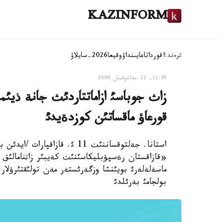
KAZINFORM
ترەند:
اقوردا
تاعايىنداۋ
وقيعا
2026-سايلاۋ
11:39, 11 جەلتوقسان 2009
زاث جوباسئ ازاماتتاردئث جانة ذيئم
قورعاؤ ماقساتئن كوزدةيدئ
استانا. جةلتوقساننئث 11 ئ. ق
«قازاقستان رةسپؤبليكاسئنئث كةيبئر زاثنامالئق 
ماسةلةلةرئ بويئنشا وزگةرئستةر مةن تولئقتئرؤلار
بولجامئ بةرئلدئ