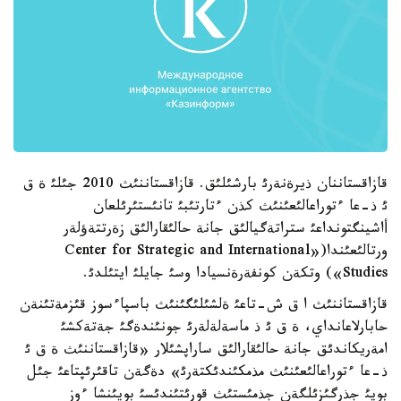
قازاقستاننان ذيرةنةرئ بارشئلئق. قازاقستاننئث 2010 جئلئ ة ق
ئ ذ-عا ءتوراعالئعئنئث كذن ءتارتئبئ تانئستئرئلعان
أاشينگتونداعئ ستراتةگيالئق جانة حالئقارالئق زةرتتةؤلةر
ورتالئعئندا(«Center for Strategic and International
Studies») وتكةن كونفةرةنسيادا وسئ جايلئ ايتئلدئ.
قازاقستاننئث ا ق ش-تاعئ ةلشئلئگئنئث باسپاءسوز قئزمةتئنةن
حابارلاعانداي، ة ق ئ ذ ماسةلةلةرئ جونئندةگئ جةتةكشئ
امةريكاندئق جانة حالئقارالئق ساراپشئلار «قازاقستاننئث ة ق ئ
ذ-عا ءتوراعالئعئنئث مذمكئندئكتةرئ» دةگةن تاقئرئپتاعئ جئل
بويئ جذرگئزئلگةن جذمئستئث قورئتئندئسئ بويئنشا ءوز