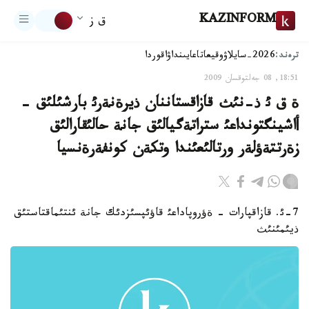
KAZINFORM
ق ز
ترەند:
2026-سايلاۋ
وقيعا
تاعايىنداۋ
اقوردا
18:51, 08 جەلتوقسان 2009
ة ق ئ ذ-نئث قازاقستاننان ذيرةنةرئ بارشئلئق -
أاشينگتونداعئ ستراتةگيالئق جانة حالئقارالئق
زةرتتةؤلةر ورتالئعئندا وتكةن كونفةرةنسيا
7-ئ. قازاقپارات - ةؤروپاداعئ قاؤئپسئزدئك جانة ئنتئماقتاستئق
ذيئمئنئث