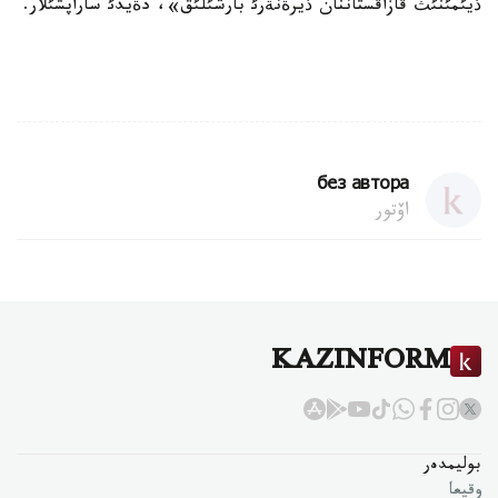
ذيئمئنئث قازاقستاننان ذيرةنةرئ بارشئلئق»، دةيدئ ساراپشئلار.
без автора
اۆتور
KAZINFORM
بوليمدەر
وقيعا