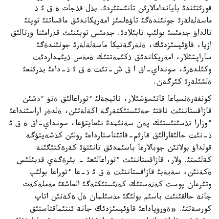
قورئتئندئ باياندامالارئن تانئستئردئ. بذل قذجات ة ق ئ ذ
ماسةلةلةرئ جونئندةگئ تاؤةلسئز امةريكاندئق ماقساتتئ توپتئ
تالداؤ جذمئسئ بولئپ تابئلادئ. جذمئس توبئنئث قذرامئنا ورتالئق
ازيا، قاؤئپسئزدئك، ةنةرگةتيكا ماسةلةلةرئ جونئندةگئ
ساراپشئلار، امةريكاندئق ذكئمةتتئك ةمةس ذيئمداردئث
وكئلدةرئ، سونداي-اق ا ق ش-تئث ة ق ئ ذ-داعئ بذرئنعئ
ةلشئلةرئ كئرگةن.
كونفةرةنسياعا قاتئسؤشئلار، ناتيجةلئ ءتوراعالئق ةتؤ ءذشئن
قازاقستاننئث ناقتئ جةتئستئكتةرگة اكةلةتئن، ةلدةر اراسئنداعئ
ءوزارا تذسئنئستئك پةن سةنئمدئ نئعايتؤعا، سونداي-اق ة ق ئ
ذ-نئث حالئقارالئق قارئم-قاتئناستارداعئ رولئن كذشةيتؤگة
قولداؤ بولاتئن جوبالارعا باسئمدئق تانئتؤئ كةرةكتئگئنة
كةلئستئ. ولار، قازاقستاننئث ءتوراعالئعئ - بئرةگةي قذبئلئس
ةكةنئن، سةبةبئ قازاقستاننئث ة ق ئ ذ-عا ءتوراعا بولئپ
وتئرعان پوست كةثةستئك كةثئستئكتةگئ العاشقئ مةملةكةت
جانة حالقئنئث باسئم بولئگئ مذسئلمان ةل ةكةنئن اتاپ
كورسةتتئ. «ةؤروپاداعئ قاؤئپسئزدئك جانة ئنتئماقتاستئق