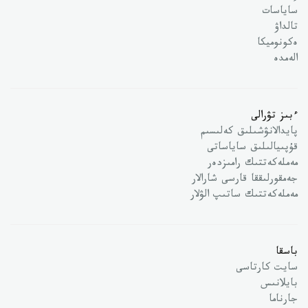
ساياسات
تالداۋ
ەكونوميكا
الەمدە
ءبىز تۋرالى
پايدالانۋشىلىق كەلىسىم
قۇپىيالىلىق ساياساتى
مەملەكەتتىك رامىزدەر
جەمقورلىققا قارسى شارالار
مەملەكەتتىك ساتىپ الۋلار
باسقا
سايت كارتاسى
بايلانىس
جارناما