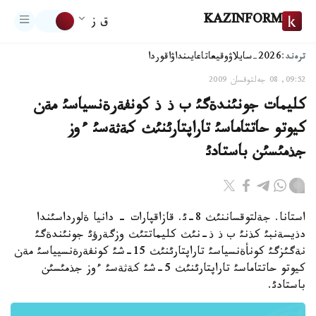
KAZINFORM
ق ز
ترەند:
2026-سايلاۋ
وقيعا
تاعايىنداۋ
اقوردا
09:52, 08 جەلتوقسان 2009
كليمات جونئندةگئ ب ذ ذ كونفةرةنسياسئ مةن
كيوتو حاتتاماسئ تاراپتارئنئث كةثةسئ ءوز
جذمئسئن باستادئ
استانا. جةلتوقساننئث 8-ئ. قازاقپارات - دانيا ةلورداسئندا
دذيسةنبئ كذنئ ب ذ ذ-نئث كليماتتئث وزگةرؤئ جونئندةگئ
نةگئزگئ كونأةنسياسئ تاراپتارئنئث 15-شئ كونفةرةنسيياسئ مةن
كيوتو حاتتاماسئ تاراپتارئنئث 5-شئ كةثةسئ ءوز جذمئسئن
باستادئ.