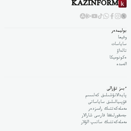
KAZINFORM
بوليمدەر
وقيعا
ساياسات
تالداۋ
ەكونوميكا
الەمدە
ءبىز تۋرالى
پايدالانۋشىلىق كەلىسىم
قۇپىيالىلىق ساياساتى
مەملەكەتتىك رامىزدەر
جەمقورلىققا قارسى شارالار
مەملەكەتتىك ساتىپ الۋلار