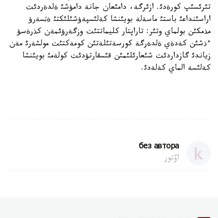
تئرئسئپ كورةدئ. ازئرگة، دامئعان جانة دامؤشئ ةلدةردئث
اراسئنداعئ باستئ ماسةلة بويئنشا كةلئسپةؤشئلئكتئ ةثسةرؤ
مذمكئن بولماي وتئر: تاراپتار كليماتتئث وزگةرؤئمةن كذرةسؤ
ءذشئن كةدةي ةلدةرگة كورسةتئلةتئن كومةكتئث مولشةرئ مةن
زياندئ گازداردئث شئعارئلئمئن قئسقارتؤدئث كولةمئ بويئنشا
كةلئسة الماي كةلةدئ.
без автора
اۆتور