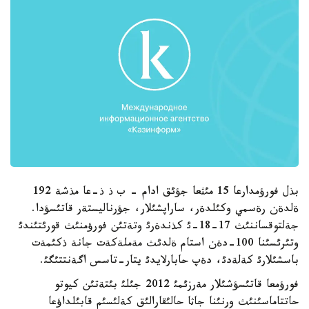
بذل فورؤمدارعا 15 مئثعا جؤئق ادام - ب ذ ذ-عا مذشة 192
ةلدةن رةسمي وكئلدةر، ساراپشئلار، جؤرناليستةر قاتئسؤدا.
جةلتوقساننئث 17-18-ئ كذندةرئ وتةتئن فورؤمنئث قورئتئندئ
وتئرئسئنا 100-دةن استام ةلدئث مةملةكةت جانة ذكئمةت
باسشئلارئ كةلةدئ، دةپ حابارلايدئ يتار-تاسس اگةنتتئگئ.
فورؤمعا قاتئسؤشئلار مةرزئمئ 2012 جئلئ بئتةتئن كيوتو
حاتتاماسئنئث ورنئنا جاثا حالئقارالئق كةلئسئم قابئلداؤعا