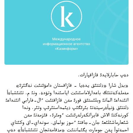
دةپ حابارلايدئ قازاقپارات.
«بذل شارا «ذلتتئق يدةيا - قازاقستان دامؤئنئث نةگئزئ»
مةملةكةتتئك باعدارلاماسئنئث اياسئندا وتؤدة. ونئ م. تئنئشباةأ
اتئنداعئ الماتئ وبلئستئق قورئ مةن قازاقتئث ءال-فارابي اتئنداعئ
ذلتتئق ؤنيأةرسيتةتئ بئرئگئپ ذيئمداستئرئپ وتئر. وندا
كورنةكتئ الاش قايراتكةرلةرئنئث ءومئرئ، قئزمةتئ مةن
شئعارماشئلئعئ جان-جاقتئ ءسوز بولماق. سونداي-اق وكئتاي
احمةتوأ پةن جومارت يگئماننئث «مذقامةتجان تئنئشباةأ» دةپ