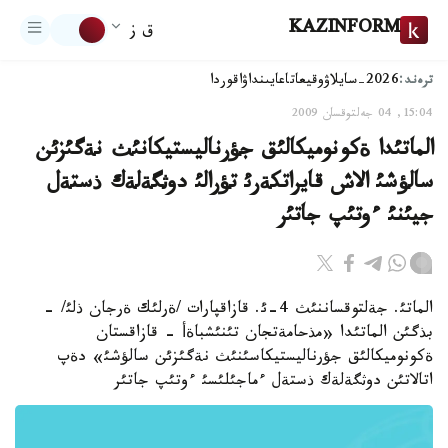
KAZINFORM
ق ز
ترەند:
2026-سايلاۋ
وقيعا
تاعايىنداۋ
اقوردا
15:04, 04 جەلتوقسان 2009
الماتئدا ةكونوميكالئق جؤرناليستيكانئث نةگئزئن
سالؤشئ الاش قايراتكةرئ تؤرالئ دوثگةلةك ذستةل
جيئنئ ءوتئپ جاتئر
الماتئ. جةلتوقساننئث 4-ئ. قازاقپارات /ةرلئك ةرجان ذلئ/ -
بذگئن الماتئدا «مذحامةتجان تئنئشباةأ - قازاقستان
ةكونوميكالئق جؤرناليستيكاسئنئث نةگئزئن سالؤشئ» دةپ
اتالاتئن دوثگةلةك ذستةل ءماجئلئسئ ءوتئپ جاتئر