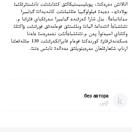
اتالاتئن دةرةكتئ، پؤبليسيستيكالئق كئتابئنئث تانئستئرئلئمئ
بولادئ»، دةيدئ فيلولوگييا عئلئمئنئث كانديداتئ گذلميرا
سذلتانباةأا. بذل شارا كةزئندة گذلميرا سةرئكباي قئزئنا م.
تئنئشباةأ اتئنداعئ الماتئ وبلئستئق قوعامدئق قورئنئث ؤاكئلئ
وكئتاي احمةتوأ پةن م.تئنئشباةأتئث نةمةرةسئ ةلةنا
ةسكةندئرقئزئ كورنةكتئ قوعام قايراتكةرئنئث 130 جئلدئعئنا
ارناپ شئعارئلعان مةرةيتويلئق مةدالدئ تابئس ةتتئ.
без автора
اۆتور