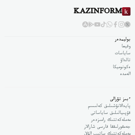
KAZINFORM
بوليمدەر
وقيعا
ساياسات
تالداۋ
ەكونوميكا
الەمدە
ءبىز تۋرالى
پايدالانۋشىلىق كەلىسىم
قۇپىيالىلىق ساياساتى
مەملەكەتتىك رامىزدەر
جەمقورلىققا قارسى شارالار
مەملەكەتتىك ساتىپ الۋلار