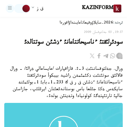
KAZINFORM
ق ز
ترەند:
2026-سايلاۋ
وقيعا
تاعايىنداۋ
اقوردا
19:37, 03 جەلتوقسان 2009
سودئرلئقتئ ءناسيحاتتاعانئ ءذشئن سوتتالدئ
ورال. جةلتوقساننئث 3-ئ. قازاقپارات /عايساعالي ةرالئ/ - ورال
قالالئق سوتئنئث ذكئمئمةن راشيد بيبكوأ سودئرلئقتئ
ءناسيحاتتاعانئ ءذشئن ق ر ق ك 233-1-بابئ 1-بولئمئنة
سايكةس ةكئ جئلعا باس بوستاندئعئنان ايرئلئپ، جازاسئن
جالپئ تارتئپتةگئ كولونيادا وتةيتئن بولدئ،