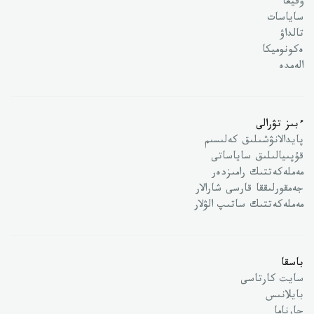
وقيعا
ساياسات
تالداۋ
ەكونوميكا
الەمدە
ءبىز تۋرالى
پايدالانۋشىلىق كەلىسىم
قۇپىيالىلىق ساياساتى
مەملەكەتتىك رامىزدەر
جەمقورلىققا قارسى شارالار
مەملەكەتتىك ساتىپ الۋلار
باسقا
سايت كارتاسى
بايلانىس
جارناما