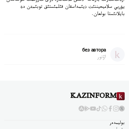
ارةكةتتةرگة بارعانئ ءذشئن مذشةلةرئ ذزاق مةرزئمگة سوتتالعان
يؤريي سلاميحيننئث ذيئمداسقان قئلمئستئق توبئمةن دة
بايلانئستا بولعان.
без автора
اۆتور
KAZINFORM
بوليمدەر