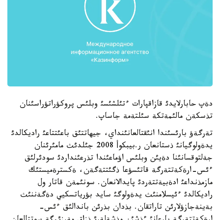
دةپ حابارلايدئ قازاقپارات ءتئلشئسئ وبلئس پروكؤراتؤراسئنان
تذسكةن مالئمةتكة سئلتةمة جاساپ.
تةرگةؤ بارئسئندا انئقتالعانئنداي، جيهاتتئق باعئتتاعئ راديكالدئ
يدةولوگيانئ ذستانعان ر.بيبكوأ 2008 جئلدئث مامئرئنان
جةلتوقسانئنا دةيئن وبلئس اؤماعئندا تذرعئنداردئ سودئرلئق
ءئس-ارةكةتتةرگة قاتئسؤعا ذگئتتةگةن، ةكسترةميستئك
مازمذنداعئ ادةبيةتتةردئ پايدالانعان. سونئمةن قاتار ول
راديكالدئ ءئيسلامنئث يدةولوگئ سايد بؤرياتسكيي دةگةننئث
بةينةجازؤلارئن تاراتقان. بذدان بذرئن باندالئق ءئس-