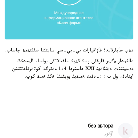
دةپ حابارلايدئ قازاقپارات بي-بي-سي سايتئنا سئلتةمة جاساپ.
عالئمدار ةگةر قارقئن وسئ كذيئ ساقتالاتئن بولسا، الةمدئك
مذحيتتئث دةثگةيئ XXI عاسئردا 1،4 مةترگة كوتةرئلةتئنئن
ايتادئ، ول ب ذ ذ-دئث ةسةبئ بويئنشا ةكئ ةسة كوپ.
без автора
اۆتور