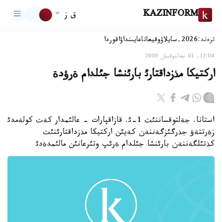
KAZINFORM
ق ز
ترەند:
2026-سايلاۋ
وقيعا
تاعايىنداۋ
اقوردا
13:04, 01 جەلتوقسان 2009
اركتيكا مذزداقتارئ بارئنشا جئلدام ةرؤدة
استانا. جةلتوقساننئث 1-ئ. قازاقپارات - عالئمدار كةث كولةمدئ
زةرتتةؤ جذرگئزگةننةن كةيئن اركتيكا مذزداقتارئنئث
كذتئلگةننةن بارئنشا جئلدام ةرئپ وتئرعانئن مالئمدةدئ