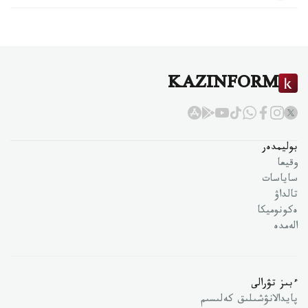
KAZINFORM
بوليمدەر
وقيعا
ساياسات
تالداۋ
ەكونوميكا
الەمدە
ءبىز تۋرالى
پايدالانۋشىلىق كەلىسىم