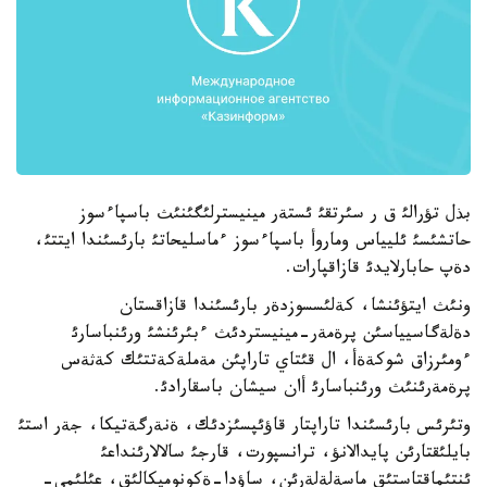
بذل تؤرالئ ق ر سئرتقئ ئستةر مينيسترلئگئنئث باسپاءسوز
حاتشئسئ ئليياس وماروأ باسپاءسوز ءماسليحاتئ بارئسئندا ايتتئ،
دةپ حابارلايدئ قازاقپارات.
ونئث ايتؤئنشا، كةلئسسوزدةر بارئسئندا قازاقستان
دةلةگاسيياسئن پرةمةر-مينيستردئث ءبئرئنشئ ورئنباسارئ
ءومئرزاق شوكةةأ، ال قئتاي تاراپئن مةملةكةتتئك كةثةس
پرةمةرئنئث ورئنباسارئ أان سيشان باسقارادئ.
وتئرئس بارئسئندا تاراپتار قاؤئپسئزدئك، ةنةرگةتيكا، جةر استئ
بايلئقتارئن پايدالانؤ، ترانسپورت، قارجئ سالالارئنداعئ
ئنتئماقتاستئق ماسةلةلةرئن، ساؤدا-ةكونوميكالئق، عئلئمي-