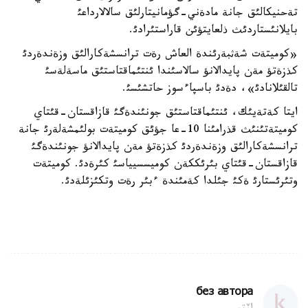
تةحنيكالئق جانة مادةني-گؤمانيتارلئق سالالارداعئ
بايلانئستاردئث ذلعايتؤئن قاراستئرادئ.
«كوميتةت شةثبةرئندة العاش رةت ترانسشةكارالئق وزةندةردئ
كذزةتؤ مةن پايدالانؤ سالاسئندا ئنتئماقتاستئق ماسةلةسئ
تالقئلانادئ»، دةدئ باسپاءسوز حاتشئسئ.
ايتا كةتةيئك، ئنتئماقتاستئق جونئندةگئ قازاقستان-قئتاي
كوميتةتئنئث قذرامئنا 10-عا جؤئق كوميتةت بولئمشةلةرئ جانة
ترانسشةكارالئق وزةندةردئ كذزةتؤ مةن پايدالانؤ جونئندةگئ
قازاقستان-قئتاي بئرئككةن كوميسسيياسئ كئرةدئ. كوميتةت
وتئرئستارئ ةكئ جئلدا كةمئندة ءبئر رةت وتكئزئلةدئ.
без автора