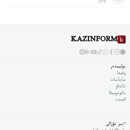
اۆتور
KAZINFORM
بوليمدەر
وقيعا
ساياسات
تالداۋ
ەكونوميكا
الەمدە
ءبىز تۋرالى