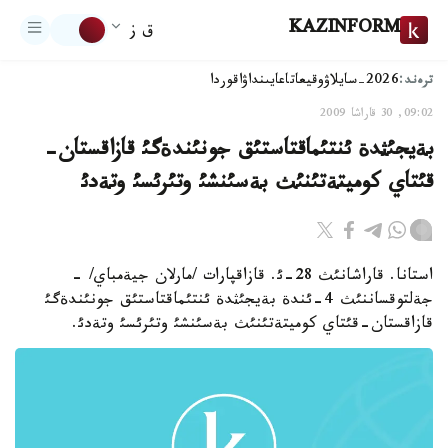
KAZINFORM
ق ز
ترەند:
2026-سايلاۋ
وقيعا
تاعايىنداۋ
اقوردا
09:02, 30 قاراشا 2009
بةيجئثدة ئنتئماقتاستئق جونئندةگئ قازاقستان-
قئتاي كوميتةتئنئث بةسئنشئ وتئرئسئ وتةدئ
استانا. قاراشانئث 28-ئ. قازاقپارات /مارلان جيةمباي/ -
جةلتوقساننئث 4-ئندة بةيجئثدة ئنتئماقتاستئق جونئندةگئ
قازاقستان-قئتاي كوميتةتئنئث بةسئنشئ وتئرئسئ وتةدئ.