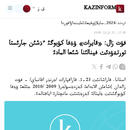
KAZINFORM
ق ز
ترەند:
2026-سايلاۋ
وقيعا
تاعايىنداۋ
اقوردا
17:58, 23 قاراشا 2009
فؤت زال: «قايرات» ؤةفا كؤبوگئ ءذشئن جارئستا
تورتةؤدئث فينالئنا شئعا المادئ
استانا. قاراشانئث 23-ئ. قازاقپارات /ةرنذر اقانباي/ - فؤت
زالدان )شاعئن الاثداعئ كةزدةسؤلةر( 2009 /2010 جئلعئ ؤةفا
كؤبوگئنئث ةليتالئ كةزةثئنئث ماتچتارئ اياقتالدئ.