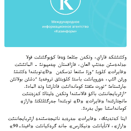
وكئنئشكة قاراي، وتكةن جئلعئ ؤةفا كؤبوگئنئث قولا
جذلدةسئن جةثئپ العان، قازاقستان چةمپيونئ - الماتئنئث
«قايرات» كلؤبئ ءوزئ سئنعا تذسكةن «D»توبئندا ةكئنشئ
ورئن الئپ، ةؤروپانئث باستئ كلؤبتئق تروفةيئ ءذشئن بولاتئن
جارئستاعئ ءتورت مئقتئ كوماندانئث قاتارئنا وتة المادئ.
ءازئربايجاننئث باكؤ قالاسئندا وتكةن ةليتالئ كةزةثنئث
ماتچتارئندا «قايرات» «D» توبئندا جةرگئلئكتئ «اراز»
كومانداسئنا جول بةردئ.
ايتا كةتةيئك، «قايرات» جةرةبة ناتيجةسئندة ازئربايجاننئث
«اراز»، لاتأيانئث «نيكارس» جانة گرةكيانئث «افينئ-90»