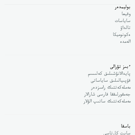
بوليمدەر
وقيعا
ساياسات
تالداۋ
ەكونوميكا
الەمدە
ءبىز تۋرالى
پايدالانۋشىلىق كەلىسىم
قۇپىيالىلىق ساياساتى
مەملەكەتتىك رامىزدەر
جەمقورلىققا قارسى شارالار
مەملەكەتتىك ساتىپ الۋلار
باسقا
سايت كارتاسى