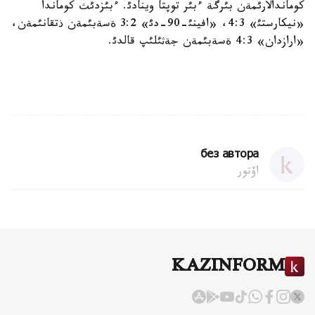
كوماندالارئمةن بئرگة ءبئر توپتا وينادئ. ءبئزدئث كوماندا
«نيكارستئ» 4:3، «افينئ-90-دئ» 3:2 ةسةبئمةن ذتقانئمةن،
«ارازدان» 4:3 ةسةبئمةن جةثئلئپ قالدئ.
без автора
اۆتور
KAZINFORM