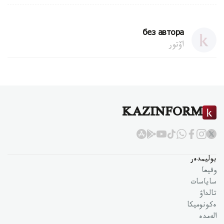
без автора
اۆتور
KAZINFORM
بوليمدەر
وقيعا
ساياسات
تالداۋ
ەكونوميكا
الەمدە