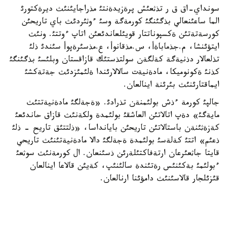
سونداي-اق ق ر تذثعئش پرةزيدةنتئ مذراجايئنئث ديرةكتورئ
الما ساعئنعالي بذگئنگئ كورمةگة وسئ ءوثئردئث باي تاريحئن
كورسةتةتئن ةكسپوناتتار قويئلعاندئعئن اتاپ ءوتتئ. ونئث
ايتؤئنشا، م.جذماباةأ، س.مذقانوأ، ع.مذسئرةپوأ سئندئ ذلئ
تذلعالار دذنيةگة كةلگةن سولتذستئك قازاقستان وبلئسئ بذگئنگئ
كذنئ ةكونوميكا، مادةنيةت سالالارئندا ةلئمئزدئث جةتةكشئ
ايماقتارئنئث بئرئنة اينالعان.
جالپئ كورمة ءذش بولئمنةن تذرادئ. «ةجةلگئ مادةنيةتتئث
مايةگئ» دةپ اتالاتئن العاشقئ بولئمدة ولكةنئث قازاق حاندئعئ
كةزةثئنةن باستالاتئن تاريحئن بايانداسا، «ذلتتئق تاريح - ذلئ
ذعئم» اتتئ كةلةسئ بولئمدة ةجةلگئ دالا مادةنيةتئنئث تاريحي
قايتا جاثعئرعان ارتةفاكتئلةرئن ذسئنعان. ال كورمةنئث سوثعئ
ءبولئمئ بةكئنئس رةتئندة سالئنئپ، كةيئن قالاعا اينالعان
قئزئلجار قالاسئنئث دامؤئنا ارنالعان.