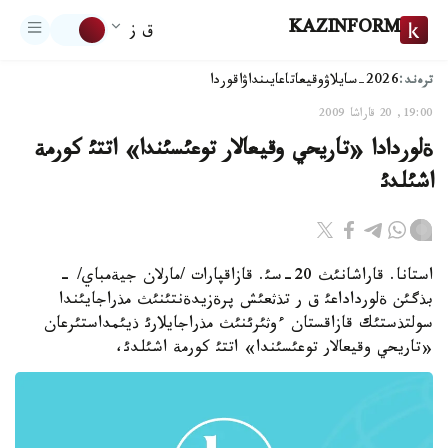
KAZINFORM
ق ز
ترەند:
2026-سايلاۋ
وقيعا
تاعايىنداۋ
اقوردا
19:00, 20 قاراشا 2009
ةلوردادا «تاريحي وقيعالار توعئسئندا» اتتئ كورمة
اشئلدئ
استانا. قاراشانئث 20-سئ. قازاقپارات /مارلان جيةمباي/ -
بذگئن ةلورداداعئ ق ر تذثعئش پرةزيدةنتئنئث مذراجايئندا
سولتذستئك قازاقستان ءوثئرئنئث مذراجايلارئ ذيئمداستئرعان
«تاريحي وقيعالار توعئسئندا» اتتئ كورمة اشئلدئ،