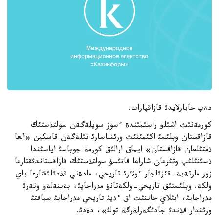
دةپ حابارلايدئ قازاقپارات.
كورمةنئث اشئلؤ راسئمئندة ءسوز سويلةگةن سولتذستئك
قازاقستان وبلئسئ اكئمئنئث ورئنباسارئ تئلةگةن قاسكين «العا
ذمتئلعان قازاقستان» ايماق ارالئق كورمة جوباسئ اياسئندا
ذسئنئلئپ وتئرعان شاراعا قاتئسؤ سولتذستئك قازاقستاندئقتارعا
زور مارتةبة. قئزئلجار ءوثئرئ تاريحي، مادةني قذدئلئقتارعا باي
ولكة. وبلئستئق تاريحي-ولكةتانؤ مذراجايئ، بةينةلةؤ ونةرئ
مذراجايئ، ابئلاي حاننئث اق ءذيئ تاريحي مذراجايئ سياقتئ
ورئندار قذندئ جادئگةرلةرگة تولئ»، دةدئ.