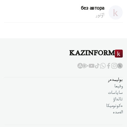
без автора
اۆتور
KAZINFORM
بوليمدەر
وقيعا
ساياسات
تالداۋ
ەكونوميكا
الەمدە