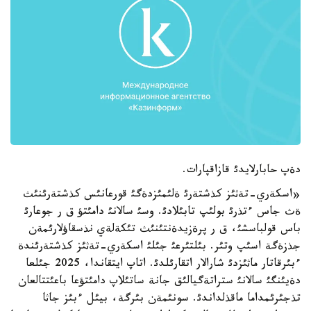
دةپ حابارلايدئ قازاقپارات.
«اسكةري-تةثئز كذشتةرئ ةلئمئزدةگئ قورعانئس كذشتةرئنئث
ةث جاس ءتذرئ بولئپ تابئلادئ. وسئ سالانئ دامئتؤ ق ر جوعارئ
باس قولباسشئ، ق ر پرةزيدةنتئنئث تئكةلةي نذسقاؤلارئمةن
جذزةگة اسئپ وتئر. بئلتئرعئ جئلئ اسكةري-تةثئز كذشتةرئندة
ءبئرقاتار ماثئزدئ شارالار اتقارئلدئ. اتاپ ايتقاندا، 2025 جئلعا
دةيئنگئ سالانئ ستراتةگيالئق جانة ساتئلاپ دامئتؤعا باعئتتالعان
تذجئرئمداما ماقذلداندئ. سونئمةن بئرگة، بيئل ءبئز جاثا