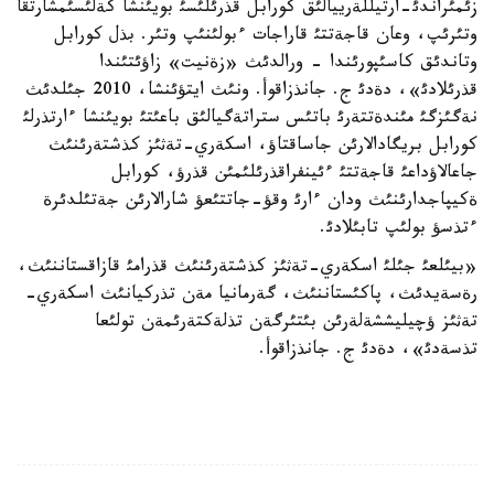
زئمئراندئ-ارتيللةرييالئق كورابل قذرئلئسئ بويئنشا كةلئسئمشارتقا
وتئرئپ، وعان قاجةتتئ قاراجات ءبولئنئپ وتئر. بذل كورابل
وتاندئق كاسئپورئندا - ورالدئث «زةنيت» زاؤئتئندا
قذرئلادئ»، دةدئ ج. جانذزاقوأ. ونئث ايتؤئنشا، 2010 جئلدئث
نةگئزگئ مئندةتتةرئ باتئس ستراتةگيالئق باعئتئ بويئنشا ءارتذرلئ
كورابل بريگادالارئن جاساقتاؤ، اسكةري-تةثئز كذشتةرئنئث
جاعالاؤداعئ قاجةتتئ ءئينفراقذرئلئمئن قذرؤ، كورابل
ةكيپاجدارئنئث ودان ءارئ وقؤ-جاتتئعؤ شارالارئن جةتئلدئرة
ءتذسؤ بولئپ تابئلادئ.
«بيئلعئ جئلئ اسكةري-تةثئز كذشتةرئنئث قذرامئ قازاقستاننئث،
رةسةيدئث، پاكئستاننئث، گةرمانيا مةن تذركيانئث اسكةري-
تةثئز ؤچيليششةلةرئن بئتئرگةن تذلةكتةرئمةن تولئعا
تذسةدئ»، دةدئ ج. جانذزاقوأ.