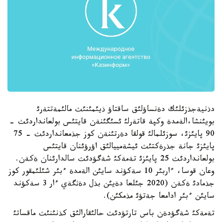
دذنيةجذزئلئك دةنساؤلئق ساقتاؤ ذيئمئنئث مالئمةتتةرئ
بويئنشا،الةمدة وكپة قاتةرلئ ئسئگئنةن قايتئس بولعانداردئث -
90 پايئزئ، سوزئلمالئ قولقا دةرتئنةن كوز جذمعانداردئث - 75
پايئزئ جانة جذرةكتئث ئيشةمييالئق اؤرؤئنان قايتئس
بولعانداردئث 25 پايئزئ تةمةكئ شةگؤدئث سالدارئنان ةكةن.
وعان قوسا، ءاربئر 10 سةكؤند سايئن الةمدة ءبئر شئلئمقور كوز
جذمادئ ةكةن (2020 جئلعا دةيئن بذل دةثگةي ءار 3 سةكؤند
سايئن ءبئر ادامعا جةتؤئ مذمكئن).
تةمةكئ شةگؤدةن باس تارتؤدئث حالئقارالئق كذنئنئث ماقساتئ