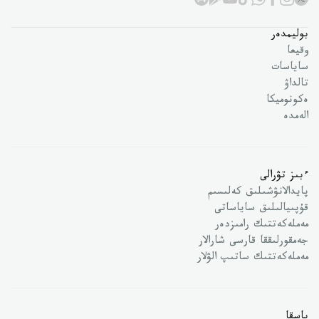
بوليمدەر
وقيعا
ساياسات
تالداۋ
ەكونوميكا
الەمدە
ءبىز تۋرالى
پايدالانۋشىلىق كەلىسىم
قۇپىيالىلىق ساياساتى
مەملەكەتتىك رامىزدەر
جەمقورلىققا قارسى شارالار
مەملەكەتتىك ساتىپ الۋلار
باسقا