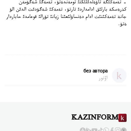
- تةمةكئگة تاؤةلدئلئكتئ تومةندةتؤ، تةمةگئ شةگؤمةن
كذرةسكة بارلئق ادامداردئ تارتؤ، تةمةكئ شةگؤدئث الدئن الؤ
جانة تةمةكئنئث ادام دةنساؤلئعئنا زيانئ تؤرالئ قوعامدئ حاباردار
ةتؤ.
без автора
اۆتور
KAZINFORM