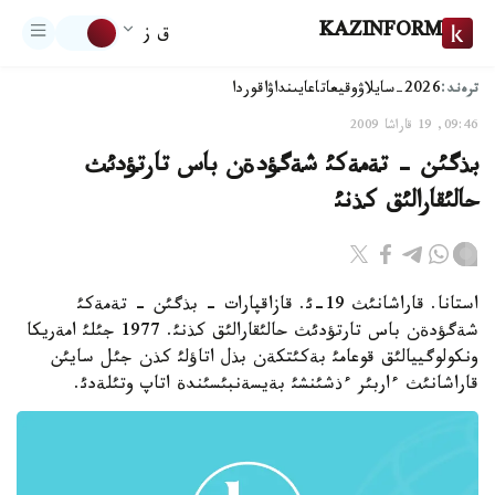
KAZINFORM
ق ز
ترەند:
2026-سايلاۋ
وقيعا
تاعايىنداۋ
اقوردا
09:46, 19 قاراشا 2009
بذگئن - تةمةكئ شةگؤدةن باس تارتؤدئث
حالئقارالئق كذنئ
استانا. قاراشانئث 19-ئ. قازاقپارات - بذگئن - تةمةكئ
شةگؤدةن باس تارتؤدئث حالئقارالئق كذنئ. 1977 جئلئ امةريكا
ونكولوگييالئق قوعامئ بةكئتكةن بذل اتاؤلئ كذن جئل سايئن
قاراشانئث ءاربئر ءذشئنشئ بةيسةنبئسئندة اتاپ وتئلةدئ.