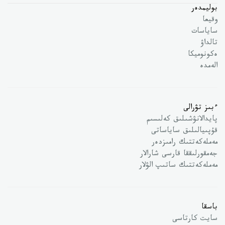
بوليمدەر
وقيعا
ساياسات
تالداۋ
ەكونوميكا
الەمدە
ءبىز تۋرالى
پايدالانۋشىلىق كەلىسىم
قۇپىيالىلىق ساياساتى
مەملەكەتتىك رامىزدەر
جەمقورلىققا قارسى شارالار
مەملەكەتتىك ساتىپ الۋلار
باسقا
سايت كارتاسى