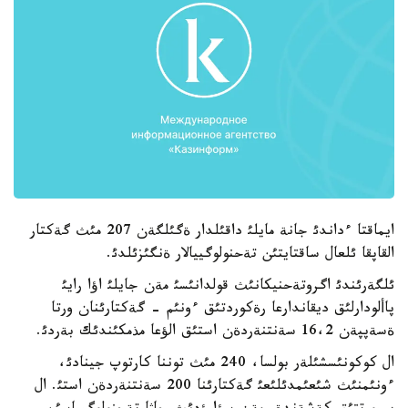
ايماقتا ءداندئ جانة مايلئ داقئلدار ةگئلگةن 207 مئث گةكتار
القاپقا ئلعال ساقتايتئن تةحنولوگييالار ةنگئزئلدئ.
ئلگةرئندئ اگروتةحنيكانئث قولدانئسئ مةن جايلئ اؤا رايئ
پاألودارلئق ديقاندارعا رةكوردتئق ءونئم - گةكتارئنان ورتا
ةسةپپةن 16،2 سةنتنةردةن استئق الؤعا مذمكئندئك بةردئ.
ال كوكونئسشئلةر بولسا، 240 مئث توننا كارتوپ جينادئ،
ءونئمنئث شئعئمدئلئعئ گةكتارئنا 200 سةنتنةردةن استئ. ال