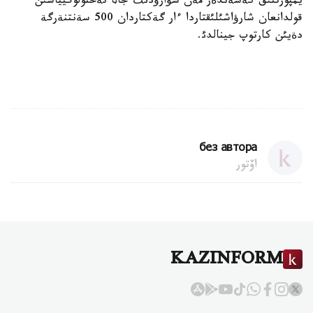
يمپورتتئق كةشةندةر مةن سؤارؤدئث جاثا تةحنولوگيياسئن
قولدانعان شارؤاشئلئقتاردا ءار گةكتاردان 500 سةنتنةرگة
دةيئن كارتوپ جينالدئ.
без автора
اۆتور
KAZINFORM