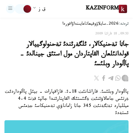
KAZINFORM
ق ز
ترەند:
2026-سايلاۋ
وقيعا
تاعايىنداۋ
اقوردا
09:53, 18 قاراشا 2009
جاثا تةحنيكالار، ئلگةرئندئ تةحنولوگييالار
قولدانئلعان القاپتاردان مول استئق جينالدئ -
پاألودار وبلئسئ
پاألودار وبلئسئ. قاراشانئث 18-ئ. قازاقپارات - بيئل پاألوداردئث
ةرتئس جاعالاؤئنئث ةگئستئك القاپتارئندا جالپئ قذنئ 4،4
ميلليارد تةثگةنئث 345 جاثا زاماناؤي تةحنيكاسئ جذمئس
ئستةدئ