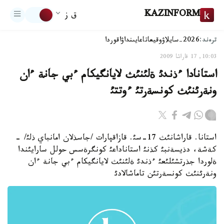
KAZINFORM
ق ز
ترەند:
2026-سايلاۋ
وقيعا
تاعايىنداۋ
اقوردا
10:03, 17 قاراشا 2009
استانادا ءذندئ ةلئنئث لايانگيكام ءبي جانة ءان
ونةرئنئث كونسةرتئ ءوتتئ
استانا. قاراشانئث 17-سئ. قازاقپارات /جاسذلان امانباي ذلئ/ -
كةشة، دذيسةنبئ كذنئ استاناداعئ كونگرةسس حولل سارايئندا
ةلوردا جذرتشئلئعئ ءذندئ ةلئنئث لايانگيكام ءبي جانة ءان
ونةرئنئث كونسةرتئن تاماشالادئ