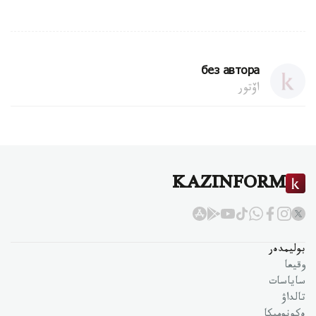
без автора
اۆتور
KAZINFORM
بوليمدەر
وقيعا
ساياسات
تالداۋ
ەكونوميكا