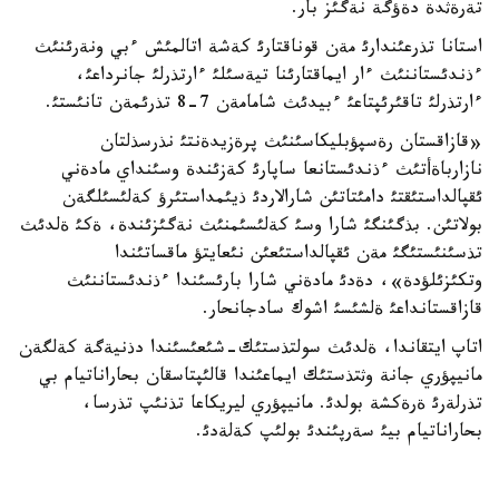
تةرةثدة دةؤگة نةگئز بار.
استانا تذرعئندارئ مةن قوناقتارئ كةشة اتالمئش ءبي ونةرئنئث
ءذندئستاننئث ءار ايماقتارئنا تيةسئلئ ءارتذرلئ جانرداعئ،
ءارتذرلئ تاقئرئپتاعئ ءبيدئث شامامةن 7-8 تذرئمةن تانئستئ.
«قازاقستان رةسپؤبليكاسئنئث پرةزيدةنتئ نذرسذلتان
نازارباةأتئث ءذندئستانعا ساپارئ كةزئندة وسئنداي مادةني
ئقپالداستئقتئ دامئتاتئن شارالاردئ ذيئمداستئرؤ كةلئسئلگةن
بولاتئن. بذگئنگئ شارا وسئ كةلئسئمنئث نةگئزئندة، ةكئ ةلدئث
تذسئنئستئگئ مةن ئقپالداستئعئن نئعايتؤ ماقساتئندا
وتكئزئلؤدة»، دةدئ مادةني شارا بارئسئندا ءذندئستاننئث
قازاقستانداعئ ةلشئسئ اشوك سادجانحار.
اتاپ ايتقاندا، ةلدئث سولتذستئك-شئعئسئندا دذنيةگة كةلگةن
مانيپؤري جانة وثتذستئك ايماعئندا قالئپتاسقان بحاراناتيام بي
تذرلةرئ ةرةكشة بولدئ. مانيپؤري ليريكاعا تذنئپ تذرسا،
بحاراناتيام بيئ سةرپئندئ بولئپ كةلةدئ.