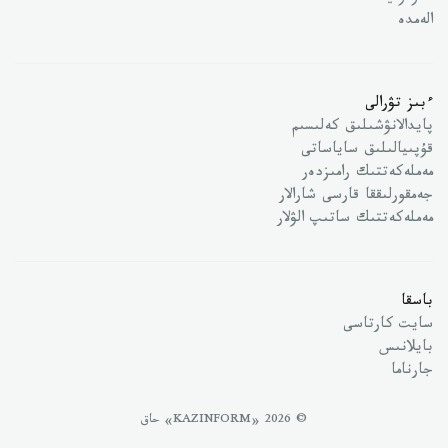
الەمدە
ءبىز تۋرالى
پايدالانۋشىلىق كەلىسىم
قۇپىيالىلىق ساياساتى
مەملەكەتتىك رامىزدەر
جەمقورلىققا قارسى شارالار
مەملەكەتتىك ساتىپ الۋلار
باسقا
سايت كارتاسى
بايلانىس
جارناما
© 2026 «KAZINFORM» حاق