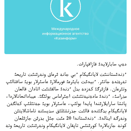
دةپ حابارلايدئ قازاقپارات.
ءذندئستاننئث لايانگيكام ءبي جانة ئرعاق ونةرئنئث تاريحئ
تةرةثدة جاتئر. ءبيدئث بايئرعئ فورمالارئ عاسئرلار بويئ ساقتالئپ
وتئرعان. قازئرگئ كةزدة بذل ءذندئ حالقئنئث اتادان قالعان
مذراسئ، ءذندئ مادةنيةتئنئث اجئراماس بولئگئ. عيباداتحانالاردا،
پاتشا سارايلارئندا پايدا بولئپ، عاسئرلار بويئ جةتئلئپ كةلگةن
لايانگيكام بذگئندة قالئث جذرتشئلئق سذيسئنة تاماشالايتئن
ونةرگة اينالدئ. ءذندئستاندا 20 مئث جئل بذرئن جازئلعان
كونة جازبالاردا كورئنئس تاپقان لايانگيكام ونةرئنئث تاريحئ وتة