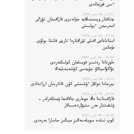
ءىس قوزعالدى
17:31, 06 تامىز 2026
«تاقتار ويىنىنىڭ» جۇلدىزى قازاقستان تۋرالى
اسەرىمەن ءبولىستى
17:10, 06 تامىز 2026
استاناداعى اقىلى تۇراقتاردا تاريف قانشا بولۋى
مۇمكىن
15:44, 06 تامىز 2026
ەلوردادا رەتسىز قويىلعان كولىكتەردى
ەۆاكۋاسيالاۋ جۇيەسى كۇشەيتىلمەك
15:31, 06 تامىز 2026
بيرجادا دوللار ءۇشىنشى كۇن قاتارىنان ارزاندادى
15:10, 06 تامىز 2026
قازاقستاندا ەڭ جوعارى جالاقىعا ۇمىتكەرلەر -
ۇشقىشتار مەن ستيۋاردەسسالار
14:42, 06 تامىز 2026
كوپ تىلدە سويلەسەڭىز ميىڭىز جاسارا بەرەدى