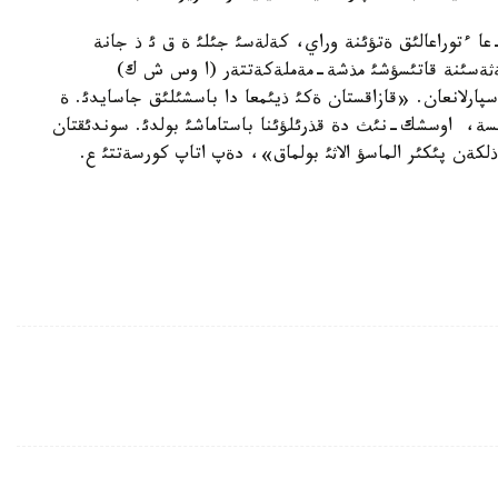
ا ءتوراعالئق ةتؤئنة وراي، كةلةسئ جئلئ ة ق ئ ذ جانة
 كةثةسئنة قاتئسؤشئ مذشة-مةملةكةتتةر (ا وس ش ك)
رلانعان. «قازاقستان ةكئ ذيئمعا دا باسشئلئق جاسايدئ. ة
تسة، اوسشك-نئث دة قذرئلؤئنا باستاماشئ بولدئ. سوندئقتان
لكةن پئكئر الماسؤ الاثئ بولماق»، دةپ اتاپ كورسةتتئ ع.