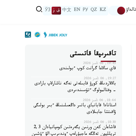
الداۋ
KZ
QZ
РУ
EN
中文
ق ز
ЎЗ
تاقىرىپقا قاتىستى
19:45, 06 تامىز 2026
قاي سالاعا گرانت كوپ ءبولىندى
19:27, 06 تامىز 2026
بالالاردىڭ كورۋ قابىلەتى نەگە ناشارلاپ بارادى
- وفتالمولوگ ءتۇسىندىردى
18:44, 06 تامىز 2026
استانادا قابانباي باتىر داڭعىلىنىڭ ءبىر بولىگى
ۋاقىتشا جابىلادى
18:30, 06 تامىز 2026
قاشاعان كەن ورنىن يگەرەتىن كومپانيادان 2,3
تريلليون تەڭگە ماجبۇرلەپ ءوندىرىپ الۋ ءۇشىن