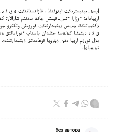
أيسة-مينيستردئث ايتؤئنشا، قازاقستاننئث ة ق ئ ذ-ع
ازيياداعئ ءوزارا ءئس-قيمئل جانة سةنئم شارالارئ
ذكئمةتتئك ةمةس ذيئمدارئنئث فورؤمئن وتكئزؤ جوسپا
ق ئ ذ ذيئمئنا كةلةسئ جئلدان باستاپ ءتوراعالئق ة
بذل فورؤم ازييا مةن ةؤروپا قوعامدئق ذيئمدارئنئث ذ
تةلةباةأ.
без автора