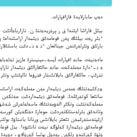
دةپ حابارلايدئ قازاقپارات.
ءبئر رةت بيلئك پةن قوعامدئق ذيئمدار اراسئنداعئ پئك
بارلئق وثئرلةرئنةن جينالعان ءذ ة ذ-دئث باسشئلارئ
مادةنيةت جانة اقپارات أيسة-مينيسترئ عازيز تةلةب
ة ذ-ءدارئ مةملةكةت جانة حالئقارالئق ذيئمدار تاراپئن
تذرئپ، حالئقارالئق بايلانئستار قذرؤعا تالپئنئپ وتئر.
«ذكئمةتتئك ةمةس ذيئمدار مةن مةملةكةت اراسئنداع
ساتئعا كوتةرئلدئ. قوعامدئق ذيئمداردئث جةتكةن ج
مةملةكةتتئث وتكئر الةؤمةتتئك ماسةلةلةرئن شةشؤگة 
وتاندئق بئرلةستئكتةردئث جوعارئ دةثگةيئن كورس
قوعامدئق ذيئمدارئ كةلؤگة نيةت تانئتؤدا. بذل قوعا
ةتؤئ كةزئندة ذلكةن بةدةل بولسا كةرةك»، دةيدئ ماد