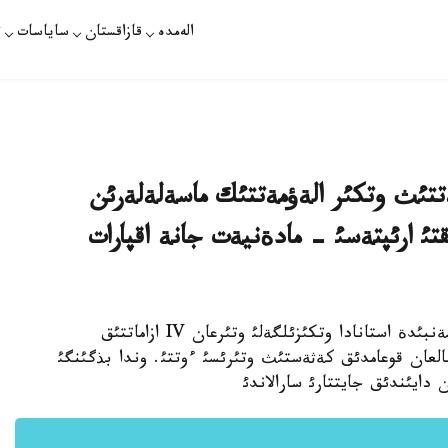
الەمدە
قازاقستان
ساياسات
ت
تئث وتكئر الةؤمةتتئك ماسةلةلةرئن
ئ ارئپتةسئ - مادةنيةت جانة اقپارات
قازاقپارات /جاسذلان امانباي ذلئ/ - بذگئن، دذيسةنبئدة استانادا وتكئزئلگةلئ وتئرعان IV ازاماتتئق
نالعان قوعامدئق كةثةستئث وتئرئسئ ءوتتئ. وندا بذگئنگئ
دايئندئق جايتتارئ سارالاندئ