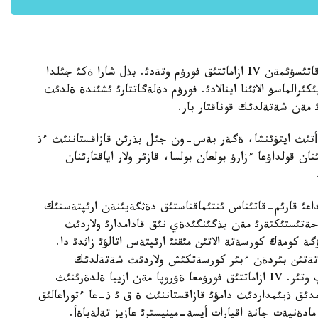
بيئل قاراشا ايئندا ق ر پرةزيدةنتئ ن. نازارباةأتئث قاتئسؤئمةن IV ازاماتتئق فورؤم وتةدئ. بذل شارا ةكئ جئلدا
ئرالماسؤ الاثئنا اينالادئ. فورؤم دةلةگاتتارئ ئشئندة ةلدئث
 مةن شةتةلدئك قوناقتار بار.
اةأتئث ايتؤئنشا، ةگةر بةس-ون جئل بذرئن قازاقستاننئث ءذ
ان قولداؤعا ءزارؤ بولعان بولسا، قازئر ولار اياقتارئنان
ئ قارئم-قاتئناس ئنتئماقتاستئق دةثگةيئنةن ارئپتةستئك
ةتئستئكتةرئ مةن بذگئنگئدةي نئق قادامدارئ ولاردئث
كومةك كورسةتة الاتئن مئقتئ ارئپتةس اتالؤئ زاثدئ دا.
ةتةتئن بئردةن ءبئر كورسةتكئش ولاردئث شةتةلدئك
ارئپتةستةرئمةن تئعئز بايلانئس ورناتا باستاؤئ بولئپ وتئر. IV ازاماتتئق فورؤمعا ةؤروپا مةن ازييا ةلدةرئنئث
مدئق ذيئمداردئث دامؤئ قازاقستاننئث ة ق ئ ذ-عا ءتوراعالئق
ةنيةت جانة اقپارات أيسة-مينيسترئ عازيز تةلةباةأ.