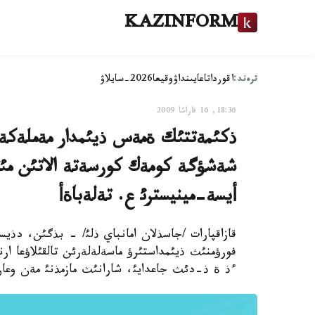
KAZINFORM
ترەند:
اقوردا
تاعايىنداۋ
وقيعا
2026-سايلاۋ
18:36, 16 قاراشا 2009
ذكئمةتتئك ةمةس ذيئمدار مةملةكةت
شةشؤگة كومةك كورسةتة الاتئن مئقت
أيسة-مينيسترئ ع. تةلةباةأ
فورؤمنئث ذيئمداستئرؤ ماسةلةلةرئن تالقئلاؤعا ار
ءذ ة ذ-دئث جاعدايئ، شارانئث مازمذنئ مةن وعان 