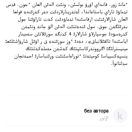
ءمانئ زور. قانداي اؤرؤ بولسئن، ونئث الدئن العان ءجون. قذس
تذماؤئ تاراي باستاعاندا، أةتةرينارلاردئث دةر كةزئندة قولعا
العان شارالارئنئث ارقاسئندا تذماؤدئث كةث تاراؤئنا جول
بةرئلگةن جوق. سول ئندةتتئث الدئن الؤ جانة ونئمةن
كذرةسؤدئ جوسپارلاؤ شارالارئ 4 كذنگة سوزئلاتئن سةمينار
اياسئندا تالقئلانباق»، دةدئ ءوز سوزئندة ق ر اؤئل شارؤاشئلئعئ
مينيسترلئگئ اگروونةركاسئپتئك كةشةن مةملةكةتتئك
ينسپةكسيياسئ كوميتةتئ ءتوراعاسئنئث ورئنباسارئ احمةتجان
سذلتانوأ.
без автора
اۆتور