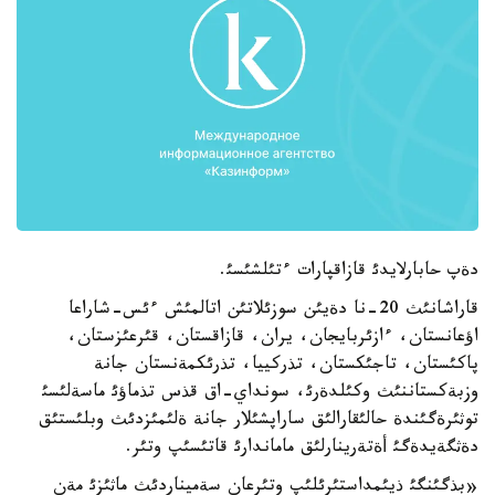
دةپ حابارلايدئ قازاقپارات ءتئلشئسئ.
قاراشانئث 20-نا دةيئن سوزئلاتئن اتالمئش ءئس-شاراعا
اؤعانستان، ءازئربايجان، يران، قازاقستان، قئرعئزستان،
پاكئستان، تاجئكستان، تذركييا، تذرئكمةنستان جانة
وزبةكستاننئث وكئلدةرئ، سونداي-اق قذس تذماؤئ ماسةلئسئ
توثئرةگئندة حالئقارالئق ساراپشئلار جانة ةلئمئزدئث وبلئستئق
دةثگةيدةگئ أةتةرينارلئق ماماندارئ قاتئسئپ وتئر.
«بذگئنگئ ذيئمداستئرئلئپ وتئرعان سةميناردئث ماثئزئ مةن