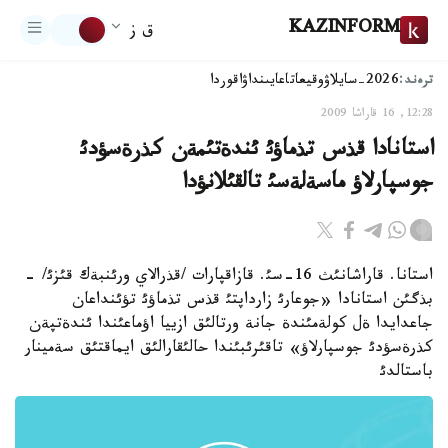
KAZINFORM
ق ز
ترەند:
2026-سايلاۋ
وقيعا
تاعايىنداۋ
اقوردا
12:28, 16 قاراشا 2009
استانادا قذس تذماؤئ ئندةتئمةن كذرةسؤدئ
جوسپارلاؤ ماسةلةسئ تالقئلانؤدا
استانا. قاراشانئث 16-سئ. قازاقپارات /قذرالاي ورئنبةك قئزئ/ -
بذگئن استانادا «جوعارئ زارداپتئ قذس تذماؤئ تؤئنداعان
جاعدايدا ةل كولةمئندة جانة ورتالئق ازييا اؤماعئندا ئندةتپةن
كذرةسؤدئ جوسپارلاؤ» تاقئرئبئندا حالئقارالئق ايماقتئق سةمينار
باستالدئ