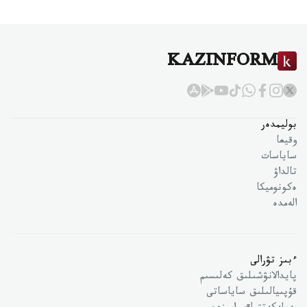
KAZINFORM
بوليمدەر
وقيعا
ساياسات
تالداۋ
ەكونوميكا
الەمدە
ءبىز تۋرالى
پايدالانۋشىلىق كەلىسىم
قۇپىيالىلىق ساياساتى