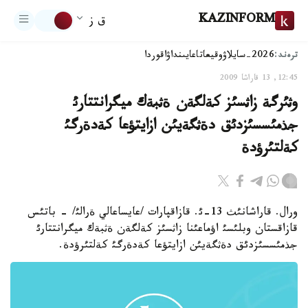
KAZINFORM
ق ز
ترەند:
2026-سايلاۋ
وقيعا
تاعايىنداۋ
اقوردا
12:45, 13 قاراشا 2009
وثئرگة زاثسئز كةلگةن ةثبةك ميگرانتتارئ
جذمئسسئزدئق دةثگةيئن ازايتؤعا كةدةرگئ
كةلتئرؤدة
ورال. قاراشانئث 13-ئ. قازاقپارات /عايساعالي ةرالئ/ - باتئس
قازاقستان وبلئسئ اؤماعئنا زاثسئز كةلگةن ةثبةك ميگرانتتارئ
جذمئسسئزدئق دةثگةيئن ازايتؤعا كةدةرگئ كةلتئرؤدة.