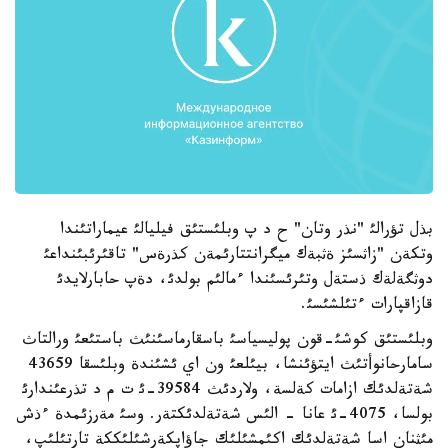
بذل تؤرالئ "نذر وتان" ح د پ وبلئستئق فيليالئ عيماراتئندا
وتكةن "زاثسئز ةثبةك ميگرانتتارئمةن كذرةس" تاقئرئبئنداعئ
دوثگةلةك ذستةل وتئرئسئندا ءمالئم بولدئ، دةپ حابارلايدئ
قازاقپارات ءتئلشئسئ.
وبلئستئق كوشئ-قون پوليسياسئ باسقارماسئنئث باستئعئ ورالتاث
سامارحانوأتئث ايتؤئنشا، بيئلعئ ون اي ئشئندة وبلئسقا 43659
شةتةلدئك ازامات كةلسة، ولاردئث 39584-ئ ت م د تذرعئندارئ
بولسا، 4075-ئ عانا - الئس شةتةلدئكتةر. وسئ مةرزئمدة ءذش
مئثنان اسا شةتةلدئك اكئمشئلئك جاؤاپكةرشئلئككة تارتئلئپ،