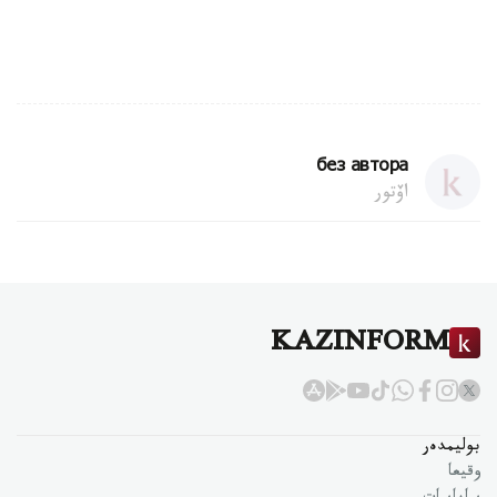
без автора
اۆتور
KAZINFORM
بوليمدەر
وقيعا