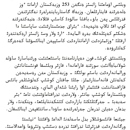
وبلئس اؤماعئنا زاثسئز ةنگةن 253 وزبةكستان ازاماتئ ءوز
ةلدةرئنة قايتارئلعان. وزبةك گاستاربايتةرلةرئ نةگئزئنةن
قذرئلئس پةن باؤ-باقشا سالؤدئ كاسئپ قئلادئ. ةثبةكتةرئنة
كوپ اقئ تالاپ ةتپةيدئ، ءبئراق جذمئستارئنئث ساپاسئنا دا
ةشكئم كةپئلدئك بةرة المايدئ. ءارئ ولار وسئ زاثسئز ارةكةتتةرئ
ارقئلئ ءوزئمئزدئث ازاماتتاردئث كاسئپپةن اينالئسؤئنا كةدةرگئ
كةلتئرؤدة.
وبلئستئق كوشئ-قون دةپارتامةنتئ باستئعئنئث ورئنباسارئ ساؤلة
شولانباةأانئث سوزئنة قاراعاندا، قازئر وبلئسقا قونئستاناتئن
ورالمانداردئث باسئم بولئگئ - وزبةكستان مةن رةسةيدةن
كةلةتئن قانداستارئمئز. جئلئ جاقتان كوشئپ كةلؤشئلةر باتئس
قازاقستاننئث قئتئمئر اؤا رايئنا شئداي الماي، وثتذستئك
وبلئستارعا كوشئپ جاتئر. ولاردئث تذراقتاماؤئنئث تاعئ ءبئر
سةبةبئ - جةرگئلئكتئ بازاردئث كئشكةنتايلئعئ، ويتكةنئ، ولار
بذعان دةيئن تذرعان جةرلةرئندة ساؤدا-ساتتئقپةن اينالئسقان.
جيئنعا قاتئسؤشئلار بذل ماسةلةنئ الداعئ ؤاقئتتا ءتيئستئ
ورگانداردئث قذزئرئنا تذراقتئ تذردة ذسئنئپ وتئرؤعا ؤاعدالاستئ.