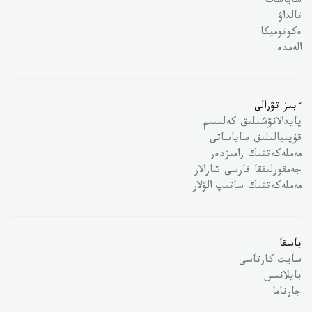
ساياسات
تالداۋ
ەكونوميكا
الەمدە
ءبىز تۋرالى
پايدالانۋشىلىق كەلىسىم
قۇپىيالىلىق ساياساتى
مەملەكەتتىك رامىزدەر
جەمقورلىققا قارسى شارالار
مەملەكەتتىك ساتىپ الۋلار
باسقا
سايت كارتاسى
بايلانىس
جارناما