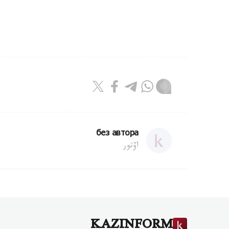
без автора
اۆتور
KAZINFORM