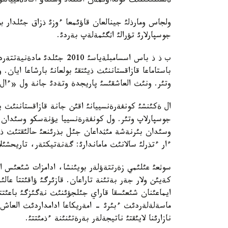
ةلشئلئگئنئث قولداؤئمةن اقئندئ وسئناؤ اكادةمييالئق
ولجاس ومارذلئ جينالعان قاؤئمعا ءوزئ ذزاق جئلدار ب
جوسپارلارئ تؤرالئ اثگئمةلةپ بةردئ.
ب ذ ذ باس اسسامبلةياسئ 010
باستاماعا قازاقستاننئث ذيئتقئ بولعانئ بارشاعا ايان.
وتئر. ونئث العاشقئسئ پاريجدة وتةدئ جانة ول «ءال-ف
ال ةكئنشئ كونفةرةنسييانئ اقئن جانة قازاقستاننئث 
جوسپارلاپ وتئر. ول كونفةرةنسييا يؤنةسكو وسئدان 
وسئدان بئرنةشة مئثداعان جئل بذرئنعئ حالئقتئث ذلئ ق
ءار ءتذرلئ سالانئث ماماندارئ: گةنةتيكتةر، تاريحشئلا
سوثعئ عئلئمي زةرتتةؤلةر بويئنشا، ادامزات شئعئس ا
كةيئن ولار جةر بةتئنة تاراعان. قازئرگئ ؤاقئتتا عالئ
ايماعئنان شئعئسقا قاراي جئلجؤئنئث نةگئزگئ باعئتتا
ماسةلةلةردئث ءبئرئ - امةريكاعا ادامداردئث العاش
نازارئنا لايئقتئ ناتيجةلةر بةرةتئنئنة ءذمئتتئ.