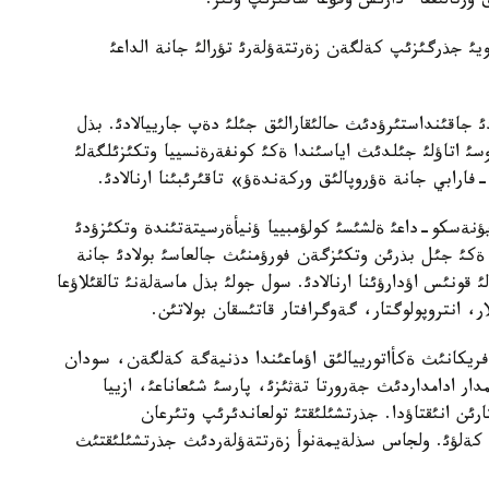
 ورتالئققا ءدارئس وقؤعا شاقئرئپ وتئر.
ويئ جذرگئزئپ كةلگةن زةرتتةؤلةرئ تؤرالئ جانة الداعئ
2 جئلدئ مادةنيةتتةردئ جاقئنداستئرؤدئث حالئقارالئق جئلئ دةپ جارييالادئ. بذل
 وسئ اتاؤلئ جئلدئث اياسئندا ةكئ كونفةرةنسييا وتكئزئلگةلئ
ارابي جانة ةؤروپالئق وركةندةؤ» تاقئرئبئنا ارنالادئ.
يؤنةسكو-داعئ ةلشئسئ كولؤمبييا ؤنيأةرسيتةتئندة وتكئزؤدئ
ةكئ جئل بذرئن وتكئزگةن فورؤمنئث جالعاسئ بولادئ جانة
ونئس اؤدارؤئنا ارنالادئ. سول جولئ بذل ماسةلةنئ تالقئلاؤعا
ر، انتروپولوگتار، گةوگرافتار قاتئسقان بولاتئن.
فريكانئث ةكأاتورييالئق اؤماعئندا دذنيةگة كةلگةن، سودان
مدار ادامداردئث جةرورتا تةثئزئ، پارسئ شئعاناعئ، ازييا
رئن انئقتاؤدا. جذرتشئلئقتئ تولعاندئرئپ وتئرعان
 كةلؤئ. ولجاس سذلةيمةنوأ زةرتتةؤلةردئث جذرتشئلئقتئث