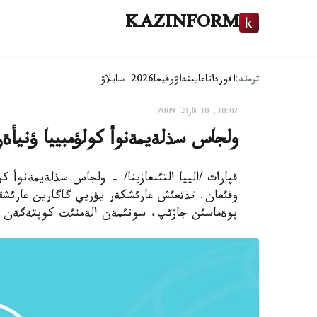
KAZINFORM
ترەند:
اقوردا
تاعايىنداۋ
وقيعا
2026-سايلاۋ
10:02, 10 قاراشا 2009
ولجاس سذلةيمةنوأ كولؤمبييا ؤنيأة
وقئعان. تذثعئش عارئشكةر يؤريي گاگارين عارئشق
پوةماسئن جازئپ، سونئمةن الةمنئث كوپتةگةن ةل