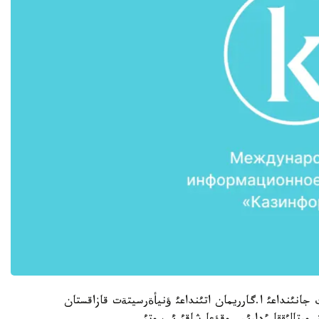
نئث جانئنداعئ ا.گارريمان اتئنداعئ ؤنيأةرسيتةت قازاقستان