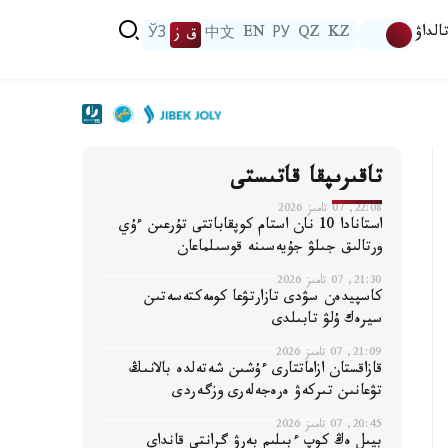
الداۋ
KZ
QZ
РУ
EN
中文
ق ز
ЎЗ
تاقىرىپقا قاتىستى
22:08, 07 تامىز 2026
استانادا 10 نان استام كوپقاباتتى تۇرعىن ءۇي
ورتالىق جىلۋ جۇيەسىنە قوسىلماعان
21:30, 07 تامىز 2026
كاسپيدەن سۋدى تازارتۋعا كومەكتەسەتىن
سيرەك ۇلۋ تابىلدى
21:09, 07 تامىز 2026
قازاقستان ازاماتتارى ءۇشىن شەتەلدە بالانىڭ
تۋعانىن تىركەۋ ەرەجەلەرى وزگەردى
20:45, 07 تامىز 2026
بيىل ەڭ كوپ ءبىلىم بەرۋ گرانتى قانداي