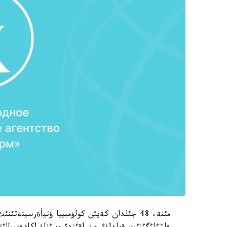
مئنة، 48 جئلدان كةيئن كولؤمبييا ؤنيأةرسيتةتئ