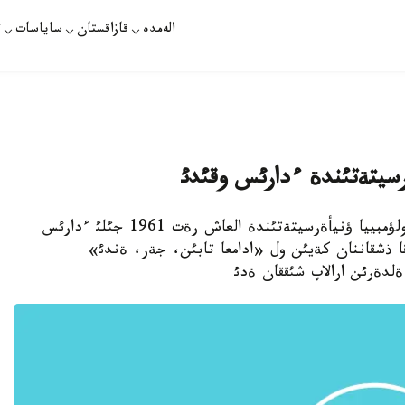
الەمدە
قازاقستان
ساياسات
ت
رسيتةتئندة ءدارئس وقئدئ
قپارات /الييا التئنعازينا/ - ولجاس سذلةيمةنوأ كولؤمبييا ؤنيأةرسيتةتئندة العاش رةت 1961 جئلئ ءدارئس
ا ذشقاننان كةيئن ول «ادامعا تابئن، جةر، ةندئ»
دةرئن ارالاپ شئققان ةدئ