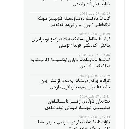
ماماندىقتارعا ءبولىندى
20:27, 07 تامىز 2026
اتا-انا بالانىڭ دەنساۋلىعىنا قاۋىپسىز سومكە
تاڭداعانى ءجون - ورتوپەد كەڭەسى
20:09, 07 تامىز 2026
الماتىدا جالعان مەملەكەتتىك تىركەۋ نومىرلەرىن
ساتقان كۇدىكتى قولعا ءتۇستى
19:46, 07 تامىز 2026
الماتىدا «بايسات» بازارى اۋكسيوندا 24 ميلليارد
تەڭگەگە ساتىلدى
19:29, 07 تامىز 2026
گرانت يەگەرلەرىنىڭ جەلىدە قۋانىش پەن
شاتتىققا تولى بەينەجازبالارى تارادى
18:21, 07 تامىز 2026
قىتايدان تاۋاردى زاڭسىز تاسىمالداعان
قىلمىستىق توپتىڭ قىزمەتى توقتاتىلدى
17:43, 07 تامىز 2026
قازاقستاندا تەلەديدار ءوندىرىسى جارتى جىلدا