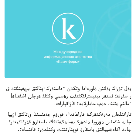
بذل تؤرالئ بذگئن ةلوردادا وتكةن ءداستذرلئ اپتالئق بريفينگتة ق
ر سئرتقئ ئستةر مينيسترلئگئنئث رةسمي وكئلئ ةرجان اشئقباةأ
ءمالئم ةتتئ، دةپ حابارلايدئ قازاقپارات.
تاراتئلعان دةرةكتةرگة قاراعاندا، فورؤم جذمئسئنا ورتالئق ازييا
جانة شئعئس ةؤروپا ةلدةرئ مةملةكةتتئك باسقارؤ قذرئلئمدارئ
جانة اكادةمييالئق باسقارؤ توپتارئنئث وكئلدةرئ قاتئسادئ.