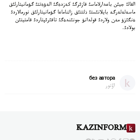
القالئ جيئن باعدارلاماسئ قازئرگئ كةزدةگئ الةؤةتتئ گؤمانيتارلئق
ماسةلةلةرگة بايلانئستئ ذلتتئق زاثناماعا گؤمانيتارلئق نورمالاردئ
ةنگئزؤ مةن ولاردئ قولدانؤ جونئندةگئ تاقئرئپتاردئ قامتيتئن
بولادئ.
без автора
اۆتور
KAZINFORM