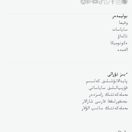
بوليمدەر
وقيعا
ساياسات
تالداۋ
ەكونوميكا
الەمدە
ءبىز تۋرالى
پايدالانۋشىلىق كەلىسىم
قۇپىيالىلىق ساياساتى
مەملەكەتتىك رامىزدەر
جەمقورلىققا قارسى شارالار
مەملەكەتتىك ساتىپ الۋلار