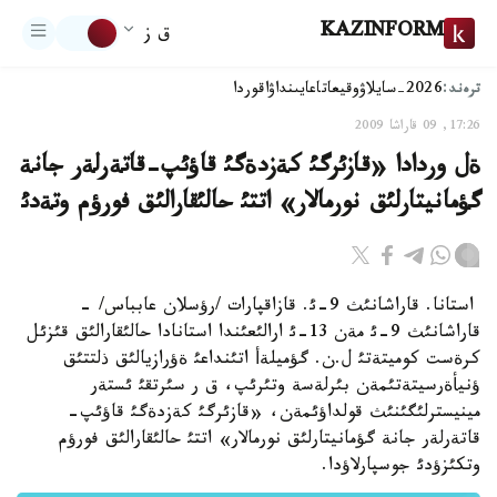
KAZINFORM
ق ز
ترەند:
2026-سايلاۋ
وقيعا
تاعايىنداۋ
اقوردا
17:26, 09 قاراشا 2009
ةل وردادا «قازئرگئ كةزدةگئ قاؤئپ-قاتةرلةر جانة
گؤمانيتارلئق نورمالار» اتتئ حالئقارالئق فورؤم وتةدئ
استانا. قاراشانئث 9-ئ. قازاقپارات /رؤسلان عابباس/ -
قاراشانئث 9-ئ مةن 13-ئ ارالئعئندا استانادا حالئقارالئق قئزئل
كرةست كوميتةتئ ل.ن. گؤميلةأ اتئنداعئ ةؤرازيالئق ذلتتئق
ؤنيأةرسيتةتئمةن بئرلةسة وتئرئپ، ق ر سئرتقئ ئستةر
مينيسترلئگئنئث قولداؤئمةن، «قازئرگئ كةزدةگئ قاؤئپ-
قاتةرلةر جانة گؤمانيتارلئق نورمالار» اتتئ حالئقارالئق فورؤم
وتكئزؤدئ جوسپارلاؤدا.