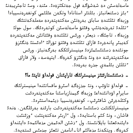
ماسةلةسئن دة شةشؤگة قول جةتكئزةدئ. مئنة، وسئ تاجئريبةنئ
ءبئز ذسئنعانبئز. بئلتئر استانادا وتكةن عئلئمي كونفةرةنسييادا
وزبةك تئلئندة ساباق بةرةتئن مةكتةپتةردة مةملةكةتتئك
ءتئلدئ تةرةثدةتئپ وقئتؤ ماسةلةسئن كوتةردئك. سول جولئ
وزبةك، تاجئك، ذيعئر، ورئس تئلئندة وقئتاتئن مةكتةپتةردة
كةيبئر پاندةردئ قازاق تئلئندة وقئتؤ تؤرالئ ءادئستئ ةنگئزؤ
جونئندة ذسئنئسئمئزدئ مينيسترلئككة بةرگةنبئز. ورئس
مةكتةپتةرئنة دة ونئ ةنگئزؤ كةرةك. ايتپةسة، ولار قازاق
ءتئلئن بئلمةي جذرة بةرةدئ.
- ذسئنئستارئثئز مينيسترلئك تاراپئنان قولداؤ تاپتئ ما؟
- قولداؤ تاؤئپ، ونئ جذزةگة اسئرؤ ماقساتئندا مينيسترلئك
سايرام اؤدانئنداعئ وزبةك گيمنازياسئنا مةكتةپتةردئث
وكئلدةرئن شاقئرئپ، كونفةرةنسييا ذيئمداستئردئ.
مينيسترلئكتئث ذسئنئسئ مةكتةپتةردئث بارئنة بةرئلگةن. ةندئ
قاشان، ونئ كئم باستايدئ، ول ءاربئر مةكتةپتئث ءوزئنئث
دايئندئعئنا بايلانئستئ. ول ءذشئن الدئمةن مذعالئمدئ دايئنداؤ
كةرةك. ويتكةنئ مذعالئم اتا-انامةن تئعئز جذمئس ئستةيدئ.