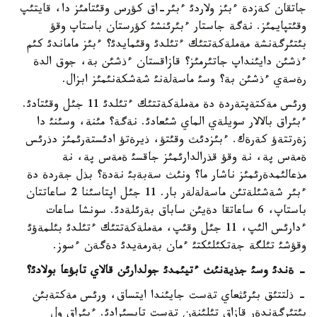
جاتقان كةزدة ءبئز ولاردئ ءبئر-اق كؤرس وقئتامئز دا، قايتئپ
وقئتپايمئز. نةگة جاستار ءبئرئنشئ كؤرستان باستاپ وقؤ
بئتئرگةنشة مةملةكةتتئك ءتئلدئ وقئمايدئ؟ ءبئز ماماندئ كئم
ءذشئن دايئنداپ جاتئرمئز؟ قازاقستان ءذشئن بة، جوق الدة
رةسةي ءذشئن بة؟ وسئ ماسةلةنئ شةشكةنئمئز ابزال.
ورئس مةكتةپتةردة دة مةملةكةتتئك ءتئلدئ 11 جئل وقئتادئ.
ءبئراق بالالار سويلةي الماي شئعادئ. نةگة؟ مئنة، وسئنئ دا
زةرتتةؤ كةرةك. ءبئزدئث وقئتؤ، ذيرةتؤ ادئستةرئمئز دذرئس
ةمةس پة، نة وقؤ قذرالدارئمئز جاقسئ ةمةس پة، نة
مذعالئمدةرئمئز ناشار ما؟ ونئث سةبةبئ نةدة؟ بذل جةردة دة
ءبئر شةشئلةتئن ماسةلةلةر بار. 11 جئل اپتاسئنا 2 ساعاتتان
باستاپ، 6 ساعاتقا دةيئن ساباق بةرئلةدئ. سونشا ساعات
ءدارئس الئپ، 11 جئل وقئپ، مةملةكةتتئك ءتئلدئ بئلمةؤئ
وقؤشئ تئلگة جةتكئلئكتئ ءمان بةرمةيدئ دةگةن ءسوز.
- ةندئ وسئ جذيةنئث ءتيئمدئ جولدارئن قالاي تابؤعا بولادئ؟
- ذلتتئق بئرئثعاي تةست جايئندا ايتساق، ورئس مةكتةبئن
بئتئرگةندةر قازاق تئلئنةن تةست تاپسئرادئ. ءبئراق ول