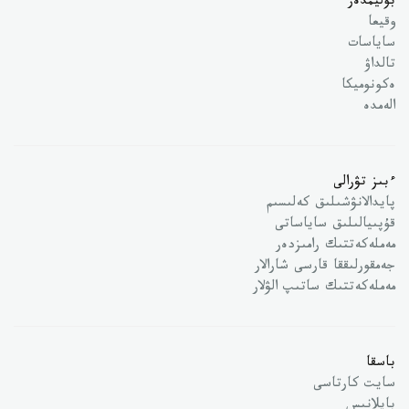
بوليمدەر
وقيعا
ساياسات
تالداۋ
ەكونوميكا
الەمدە
ءبىز تۋرالى
پايدالانۋشىلىق كەلىسىم
قۇپىيالىلىق ساياساتى
مەملەكەتتىك رامىزدەر
جەمقورلىققا قارسى شارالار
مەملەكەتتىك ساتىپ الۋلار
باسقا
سايت كارتاسى
بايلانىس