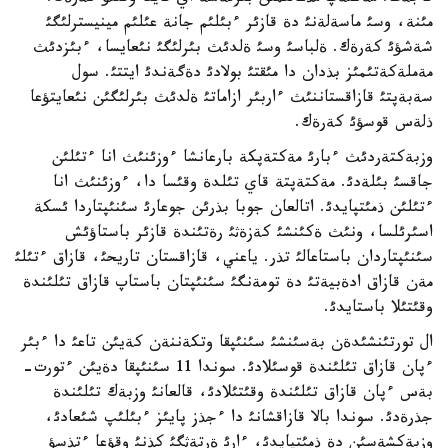
مئنة، وسئ ماسةلةنئ دة قازئر ءبئلئم جانة عئلئم مينيسترلئگئ
شةشؤئ كةرةك. ةلباسئ وسئ ةلدئث بئرلئگئ نئعايسا، ءبئزدئث
مةملةكةتئمئز بذدان دا مئقتئ بولادئ دةگةندئ ايتتئ. سول
سةبةپتئ قازاقستاننئث ءاربئر ازاماتئ ةلدئث بئرلئگئن نئعايتؤعا
ذلةس قوسؤئ كةرةك.
وزبةكتةردئث ءبارئ مةكتةپكة بارعانشا ءوزئنئث انا ءتئلئن
جاقسئ بئلةدئ. مةكتةپتة قاي تئلدة وقئسا دا، ءوزئنئث انا
ءتئلئن ذمئتپايدئ. اتالعان جوبا بذرئن جوعارئ سئنئپتاردا ئسكة
اسئرئلسا، ونئث ةكئنشئ كةزةثئ رةتئندة قازئر باستاؤئش
سئنئپتاردان باستاعالئ تذر. ياعني، قازاقستان تاريحئ، قازاق ءتئلئ
مةن قازاق ادةبيةتئ دة تومةنگئ سئنئپتان باستاپ قازاق تئلئندة
وقئتئلا باستايدئ.
ال تورتئنشئدةن بةسئنشئ سئنئپقا وتكةننةن كةيئن تاعئ دا ءبئر
ءپان قازاق تئلئندة قوسئلادئ. سوندا 11 سئنئپقا دةيئن ءتورت-
بةس ءپان قازاق تئلئندة وقئتئلادئ، قالعانئ وزبةك تئلئندة
جذرةدئ. سوندا بالا قازاقشانئ دا ءجذز پايئز ءبئلئپ شئعادئ،
وزبةكشةسئن دة ذمئتپايدئ، ءارئ ةرتةثگئ كذنئ وقؤعا ءتذسؤ