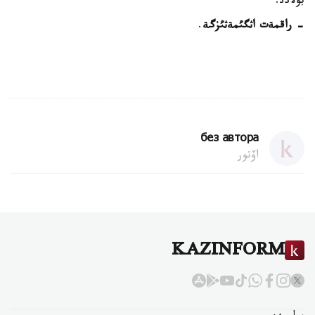
بولادئ.
- راقمةت اثگئمةثئزگة
.
без автора
اۆتور
KAZINFORM