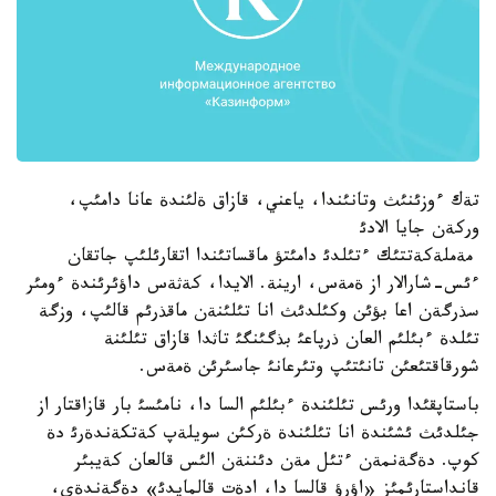
تةك ءوزئنئث وتانئندا، ياعني، قازاق ةلئندة عانا دامئپ،
وركةن جايا الادئ
مةملةكةتتئك ءتئلدئ دامئتؤ ماقساتئندا اتقارئلئپ جاتقان
ءئس-شارالار از ةمةس، ارينة. الايدا، كةثةس داؤئرئندة ءومئر
سذرگةن اعا بؤئن وكئلدئث انا تئلئنةن ماقذرئم قالئپ، وزگة
تئلدة ءبئلئم العان ذرپاعئ بذگئنگئ تاثدا قازاق تئلئنة
شورقاقتئعئن تانئتئپ وتئرعانئ جاسئرئن ةمةس.
باستاپقئدا ورئس تئلئندة ءبئلئم السا دا، نامئسئ بار قازاقتار از
جئلدئث ئشئندة انا تئلئندة ةركئن سويلةپ كةتكةندةرئ دة
كوپ. دةگةنمةن ءتئل مةن دئننةن الئس قالعان كةيبئر
قانداستارئمئز «اؤرؤ قالسا دا، ادةت قالمايدئ» دةگةندةي،