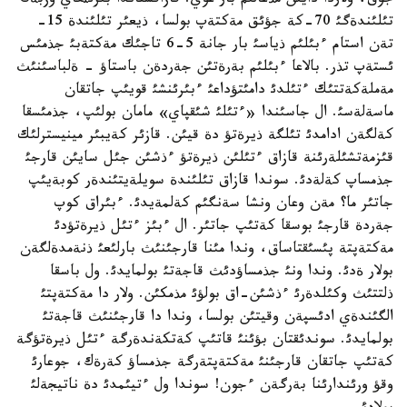
جوق، ولاردا دايئن مذعالئم بار عوي. قازاقستاندا بئرئثعاي وزبةك
تئلئندةگئ 70-كة جؤئق مةكتةپ بولسا، ذيعئر تئلئندة 15-
تةن استام ءبئلئم ذياسئ بار جانة 5-6 تاجئك مةكتةبئ جذمئس
ئستةپ تذر. بالاعا ءبئلئم بةرةتئن جةردةن باستاؤ - ةلباسئنئث
مةملةكةتتئك ءتئلدئ دامئتؤداعئ ءبئرئنشئ قويئپ جاتقان
ماسةلةسئ. ال جاسئندا «ءتئلئ شئقپاي» مامان بولئپ، جذمئسقا
كةلگةن ادامدئ تئلگة ذيرةتؤ دة قيئن. قازئر كةيبئر مينيسترلئك
قئزمةتشئلةرئنة قازاق ءتئلئن ذيرةتؤ ءذشئن جئل سايئن قارجئ
جذمساپ كةلةدئ. سوندا قازاق تئلئندة سويلةيتئندةر كوبةيئپ
جاتئر ما؟ مةن وعان ونشا سةنگئم كةلمةيدئ. ءبئراق كوپ
جةردة قارجئ بوسقا كةتئپ جاتئر. ال ءبئز ءتئل ذيرةتؤدئ
مةكتةپتة پئسئقتاساق، وندا مئنا قارجئنئث بارلئعئ ذنةمدةلگةن
بولار ةدئ. وندا ونئ جذمساؤدئث قاجةتئ بولمايدئ. ول باسقا
ذلتتئث وكئلدةرئ ءذشئن-اق بولؤئ مذمكئن. ولار دا مةكتةپتئ
الگئندةي ادئسپةن وقيتئن بولسا، وندا دا قارجئنئث قاجةتئ
بولمايدئ. سوندئقتان بؤئنئ قاتئپ كةتكةندةرگة ءتئل ذيرةتؤگة
كةتئپ جاتقان قارجئنئ مةكتةپتةرگة جذمساؤ كةرةك، جوعارئ
وقؤ ورئندارئنا بةرگةن ءجون! سوندا ول ءتيئمدئ دة ناتيجةلئ