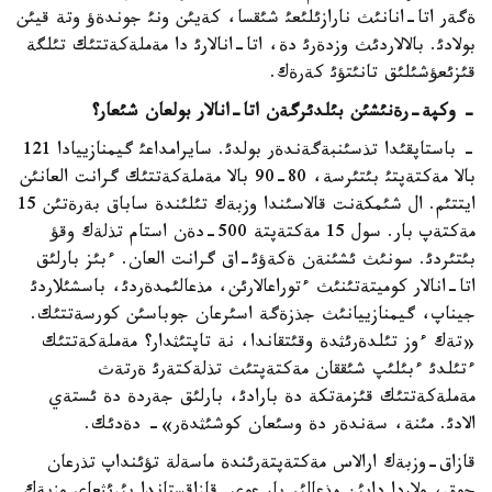
ةگةر اتا-انانئث نارازئلئعئ شئقسا، كةيئن ونئ جوندةؤ وتة قيئن
بولادئ. بالالاردئث وزدةرئ دة، اتا-انالارئ دا مةملةكةتتئك تئلگة
قئزئعؤشئلئق تانئتؤئ كةرةك.
- وكپة-رةنئشئن بئلدئرگةن اتا-انالار بولعان شئعار؟
- باستاپقئدا تذسئنبةگةندةر بولدئ. سايرامداعئ گيمنازييادا 121
بالا مةكتةپتئ بئتئرسة، 80-90 بالا مةملةكةتتئك گرانت العانئن
ايتتئم. ال شئمكةنت قالاسئندا وزبةك تئلئندة ساباق بةرةتئن 15
مةكتةپ بار. سول 15 مةكتةپتة 500-دةن استام تذلةك وقؤ
بئتئردئ. سونئث ئشئنةن ةكةؤئ-اق گرانت العان. ءبئز بارلئق
اتا-انالار كوميتةتئنئث ءتوراعالارئن، مذعالئمدةردئ، باسشئلاردئ
جيناپ، گيمنازييانئث جذزةگة اسئرعان جوباسئن كورسةتتئك.
«تةك ءوز تئلدةرئثدة وقئتقاندا، نة تاپتئثدار؟ مةملةكةتتئك
ءتئلدئ ءبئلئپ شئققان مةكتةپتئث تذلةكتةرئ ةرتةث
مةملةكةتتئك قئزمةتكة دة بارادئ، بارلئق جةردة دة ئستةي
الادئ. مئنة، سةندةر دة وسئعان كوشئثدةر»- دةدئك.
قازاق-وزبةك ارالاس مةكتةپتةرئندة ماسةلة تؤئنداپ تذرعان