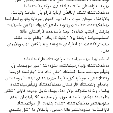
توقتالعاندا، مةملةكةتتئك ءتئل ماسةلةسئنة ذلكةن ءمان
بةردئ. قازاقستان حالقئ بئرلئگئنئث دوكتريناسئندا دا
مةملةكةتتئك تئلگة ارنالعان ارنايئ تاراؤ بار. ةلباسئ وتباسئ،
بالاباقشا، سودان سوث مةكتةپ، كةيئن جوعارئ وقؤ ورئندارئندا
مةملةكةتتئك ءتئلدئ ذيرةتؤدئ دامئتؤ كةرةك دةگةن ماسةلةنئ
بذرئننان ايتئپ كةلةدئ. وسئ ماسةلةدة قازاقستان حالقئ
اسسامبلةياسئ ذيئتقئ بولا ءبئلؤئ كةرةك. ءبئلئم جانة عئلئم
مينيسترلئگئنئث دة اتقاراتئن قئزمةتئ وتة ذلكةن دةپ ويلايمئن
مةن.
اسسامبلةيا سةسسيياسئندا سولتذستئك قازاقستانداعئ
مةملةكةتتئك ؤنيأةرسيتةتتئث ستؤدةنتئ ءسوز سويلةدئ. ول
ؤنيأةرسيتةتتة مةملةكةتتئك ءتئل تةك عانا ءبئرئنشئ كؤرستا
وقئتئلاتئنئن، جوعارئ كؤرستاردا جذرمةيتئنئن ايتتئ. ال وسئنداي
جاعداي وثتذستئك قازاقستان مةملةكةتتئك ؤنيأةرسيتةتئندة
بولسا، ونئ تذسئنؤگة بولار ةدئ. ويتكةنئ ول جةردة قازاق ءتئلئن
بئلمةيدئ دةگةن ماسةلة جوق. ول جةردة 90 پايئزدان ارتئق
ستؤدةنتتةر مةملةكةتتئك ءتئلدئ بئلةدئ. ال سولتذستئك
قازاقستاندا ستؤدةنتتةر عانا ةمةس، باسقالار دا ءتئل بئلمةي