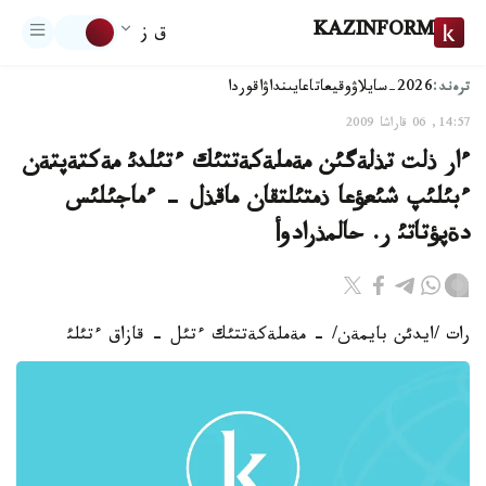
KAZINFORM
ق ز
ترەند:
2026-سايلاۋ
وقيعا
تاعايىنداۋ
اقوردا
14:57, 06 قاراشا 2009
ءار ذلت تذلةگئن مةملةكةتتئك ءتئلدئ مةكتةپتةن
ءبئلئپ شئعؤعا ذمتئلتقان ماقذل - ءماجئلئس
دةپؤتاتئ ر. حالمذرادوأ
رات /ايدئن بايمةن/ - مةملةكةتتئك ءتئل - قازاق ءتئلئ