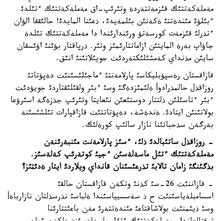
مةملةكةتتئك قئزمةتتةردة وتئرئپ-اق مةملةكةتتئك ءتئلدئ
ءبئلؤئ مئندةتتئ ةكةنئن بئلمةيدئ، ذعئنا المايدئ! حالئققا الؤان
ءتذرلئ قئزمةت كورسةتؤ ورئندارئندا دا مةملةكةتتئك تئلدة
جاؤاپ بةرة المايتئن ازاماتتارئمئز وتئر. ذرپاقتار بؤئنئ اؤئسقان
سايئن مذنداي كةمشئلئكتةردئث جويئلاتئنئ انئق.
قازاقستان رةسپؤبليكاسئ پارلامةنتئ ءماجئلئسئنئث دةپؤتاتئ
روزاقذل حالمذرادوأ ةلئمئزدةگئ وسئ ءبئر ولقئلئقتاردئ جويؤدئث
ءبئر ءتاسئلئن ذلتتار دوستئعئن نئعايتا وتئرئپ جذزةگة اسئرؤعا
بولاتئنئن ايتادئ. ةندةشة، دةپؤتاتتئث قازاقپارات تئلشئسئنة
بةرگةن سذحباتئنا نازار سالئپ كورةلئك.
- روزاقذل ساتئبالدئ ذلئ، ءسئز پارلامةنت مئنبةرئنةن
مةملةكةتتئك ءتئل ماسةلةسئن ءجيئ كوتةرئپ كةلةسئز.
بذگئنگئ زامان تالابئ تذرعئسئنان قانداي ويلاردئ ايتار ةدئثئز؟
- قازاننئث 26-سئ كذنئ وتكةن قازاقستان حالقئ
اسسامبلةياسئنئث ح ذ سةسسيياسئندا ةلباسئ نذرسذلتان نازارباةأ
وسئ ذيئمنئث بولاشاقتاعئ مئندةتتةرئ مةن باعئتتارئنا