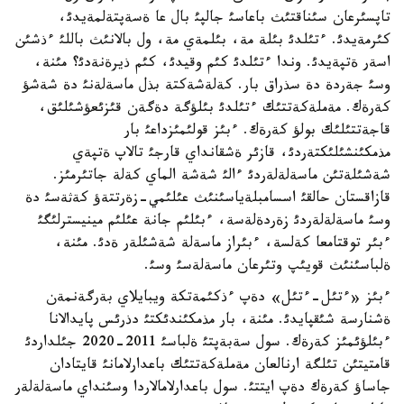
تاپسئرعان سئناقتئث باعاسئ جالپئ بال عا ةسةپتةلمةيدئ،
كئرمةيدئ. ءتئلدئ بئلة مة، بئلمةي مة، ول بالانئث باللئ ءذشئن
اسةر ةتپةيدئ. وندا ءتئلدئ كئم وقيدئ، كئم ذيرةنةدئ؟ مئنة،
وسئ جةردة دة سذراق بار. كةلةشةكتة بذل ماسةلةنئ دة شةشؤ
كةرةك. مةملةكةتتئك ءتئلدئ بئلؤگة دةگةن قئزئعؤشئلئق،
قاجةتتئلئك بولؤ كةرةك. ءبئز قولئمئزداعئ بار
مذمكئنشئلئكتةردئ، قازئر ةشقانداي قارجئ تالاپ ةتپةي
شةشئلةتئن ماسةلةلةردئ ءالئ شةشة الماي كةلة جاتئرمئز.
قازاقستان حالقئ اسسامبلةياسئنئث عئلئمي-زةرتتةؤ كةثةسئ دة
وسئ ماسةلةلةردئ زةردةلةسة، ءبئلئم جانة عئلئم مينيسترلئگئ
ءبئر توقتامعا كةلسة، ءبئراز ماسةلة شةشئلةر ةدئ. مئنة،
ةلباسئنئث قويئپ وتئرعان ماسةلةسئ وسئ.
ءبئز «ءتئل-ءتئل» دةپ ءذكئمةتكة ويبايلاي بةرگةنمةن
ةشنارسة شئقپايدئ. مئنة، بار مذمكئندئكتئ دذرئس پايدالانا
ءبئلؤئمئز كةرةك. سول سةبةپتئ ةلباسئ 2011-2020 جئلداردئ
قامتيتئن تئلگة ارنالعان مةملةكةتتئك باعدارلامانئ قايتادان
جاساؤ كةرةك دةپ ايتتئ. سول باعدارلامالاردا وسئنداي ماسةلةلةر