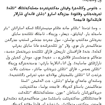
ول وقئمايدئ.
- ةتنوس وكئلدةرئ وقيتئن مةكتةپتةردة مةملةكةتتئك ءتئلدئ
تةرةثدةتئپ وقئتؤدئ جذزةگة اسئرؤ ءذشئن قانداي شارالار
قابئلدانؤئ قاجةت؟
- وسئ تذستا ءبئلئم جانة عئلئم مينيسترلئگئ ئسكة اسئراتئن ءبئر
ماسةلة بار. ايتايئق، ذيعئر، وزبةك، تاجئك تئلئندة ساباق
بةرةتئن مةكتةپ بولسئن، سول جةردة جذمئس ئستةپ جذرگةن
مذعالئمدةر بار عوي. ولار ءوز تئلدةرئندة عانا ساباق بةرئپ
كةلدئ. ةندئ قازاقستان تاريحئن قازاق تئلئندة ذيرةتةمئز دةسة،
مذعالئم «جذمئسسئز قالامئن»،- دةيدئ عوي. سودان كةيئن ول
نارازئلئق جاسايدئ. ول اتا-انالارعا بارئپ: «سةندةرگة وزبةك
ءتئلئن ةمةس، قازاق ءتئلئن ذيرةتئپ جاتئر، سةنئث بالاث
ةرتةث انا ءتئلئن بئلمةيتئن بولادئ» دةپ تةرئس ذگئتتةيدئ.
وسئنداي جاعداي بولماؤ ءذشئن، ةث الدئمةن ءئستئ
مذعالئمنةن باستاؤ كةرةك. قاجةت بولسا، مةكتةپتئث
ديرةكتورئنان باستاعان ءجون. مةملةكةتتئك ءتئلدئث
قاجةتتئلئگئن مةكتةپتئث باسشئسئ مةن مذعالئمدةرئنة ذعئندئرؤ
قاجةت. مةكتةپ مذعالئمئن بئرنةشة اي قايتا وقئتؤ كةرةك.