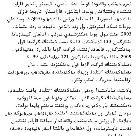
تةرةثدةتئپ وقئتؤدئ قولعا الدئ. ياعني، كةيبئر پاندةر قازاق
تئلئندة وقئتئلاتئن بولدئ. ايتالئق، قازاقستان تاريحئ قازاق
تئلئندة، ئينفورماتيكا ساباعئ ورئس تئلئندة وقئتئلادئ. وسئنداي
جوبانئ ئسكة اسئردئق. ول وتة ذلكةن ناتيجة بةردئ. مئسالئ،
2003 جئلئ سول جوبا ةنگئزئلمةي تذرئپ، اتالعان گيمنازيانئ
بئتئرگةن 130 تذلةكتئث 13-ئ مةملةكةتتئك گرانتقا قول
جةتكئزگةن. قالعاندارئنئث گرانت الؤعا باللدارئ جةتپةگةن.
2009 جئلئ مةكتةپتئ بئتئرگةن 121 تذلةكتئث 99-ئ
مةملةكةتتئك گرانت الؤعا قول جةتكئزدئ. مئنة، بذل
مةملةكةتتئك ءتئلدئ وزبةك مةكتةبئندة تةرةثدةپ ذيرةتؤدئث
ارقاسئندا جذزةگة اسئپ وتئر.
بالانئث ساناسئندا «مةن مةملةكةتتئك ءتئلدئ جاقسئ بئلسةم،
مةملةكةتتئك گرانت الئپ، تةگئن وقؤعا قول جةتكئزؤئمة
مذمكئندئك بار ةكةن» دةگةن ورنئقتئ سةنئم پايدا بولدئ.
سودان كةيئن ول مةملةكةتتئك ءتئلدئ تةرةثدةپ ذيرةنؤگة بةل
بايلادئ. ال ورئس مةكتةبئندة وقئعاندار سياقتئ قازاق تئلئنةن
تةست تاپسئرساث، ول ةشقانداي باللئثا اسةر ةتپةيدئ دةسة،