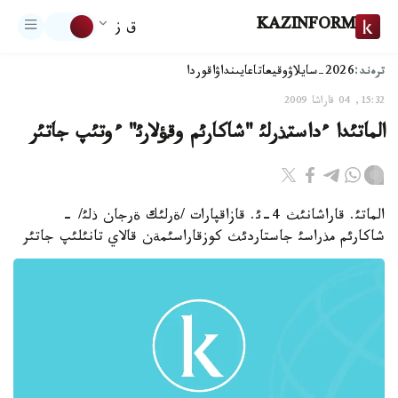
KAZINFORM
ق ز
ترەند:
2026-سايلاۋ
وقيعا
تاعايىنداۋ
اقوردا
15:32, 04 قاراشا 2009
الماتئدا ءداستذرلئ "شاكارئم وقؤلارئ" ءوتئپ جاتئر
الماتئ. قاراشانئث 4-ئ. قازاقپارات /ةرلئك ةرجان ذلئ/ -
شاكارئم مذراسئ جاستاردئث كوزقاراسئمةن قالاي تانئلئپ جاتئر