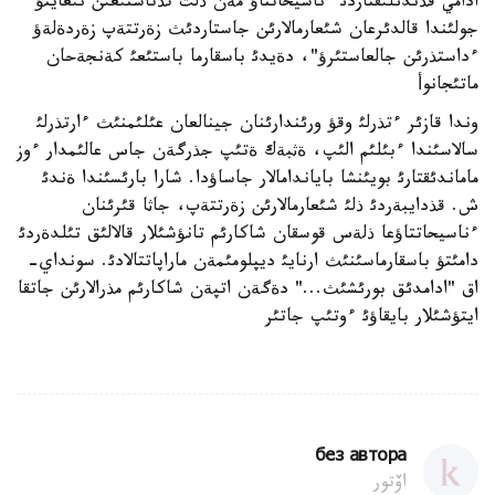
ادامي قذندئلئقتاردئ ءناسيحاتتاؤ مةن ذلت تذتاستئعئن نئعايتؤ
جولئندا قالدئرعان شئعارمالارئن جاستاردئث زةرتتةپ زةردةلةؤ
ءداستذرئن جالعاستئرؤ"، دةيدئ باسقارما باستئعئ كةنجةحان
ماتئجانوأ
وندا قازئر ءتذرلئ وقؤ ورئندارئنان جينالعان عئلئمنئث ءارتذرلئ
سالاسئندا ءبئلئم الئپ، ةثبةك ةتئپ جذرگةن جاس عالئمدار ءوز
ماماندئقتارئ بويئنشا باياندامالار جاساؤدا. شارا بارئسئندا ةندئ
ش. قذدايبةردئ ذلئ شئعارمالارئن زةرتتةپ، جاثا قئرئنان
ءناسيحاتتاؤعا ذلةس قوسقان شاكارئم تانؤشئلار قالالئق تئلدةردئ
دامئتؤ باسقارماسئنئث ارنايئ ديپلومئمةن ماراپاتتالادئ. سونداي-
اق "ادامدئق بورئشئث..." دةگةن اتپةن شاكارئم مذرالارئن جاتقا
ايتؤشئلار بايقاؤئ ءوتئپ جاتئر
без автора
اۆتور