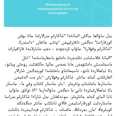
بذل ساؤالعا بذگئن الماتئدا "شاكارئم مذرالارئنا جاثا بؤئن
كوزقاراسئ" دةگةن تاقئرئپپةن ءوتئپ جاتقان ءداستذرلئ
"شاكارئم وقؤلارئ" جاؤاپ ئزدةؤدة ، دةپ حابارلايدئ قازاقپارات
"الماتئ قالاسئنئث تئلدةردئ دامئتؤ باسقارماسئندا ءتئل
ماسةلةسئن دامئتؤمةن عانا ةمةس جالپئ حالئقتئث رؤحئن وياتؤ،
ذلئ تذلعالاردئ تانؤ، ناسيحاتتاؤ باعئتئندا كوپتةگةن شارالار
اتقارئلئپ كةلة جاتئر. شاكارئم وقؤلارئن ءبئز ةث الدئمةن
جاستارعا باعئشتاپ وتئرمئز. ءبئز جاستار كئتاپ وقي ما، جاستار
ذلئ تذلعالارئمئزدئ تاني ما دةگةن ساؤالدارعا ءالئ تولئق جاؤاپ
تابا الماي كةلة جاتئرمئز. سوندئقتان بذل شارادا شاكارئم مذراسئ
جاستاردئث كوزقاراسئمةن قالاي تانئلئپ جاتئر دةگةنگة
كوبئرةك ءمان بةردئك. ماقسات - شاكارئم قذدايبةردئ ذلئنئث