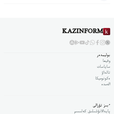
KAZINFORM
بوليمدەر
وقيعا
ساياسات
تالداۋ
ەكونوميكا
الەمدە
ءبىز تۋرالى
پايدالانۋشىلىق كەلىسىم