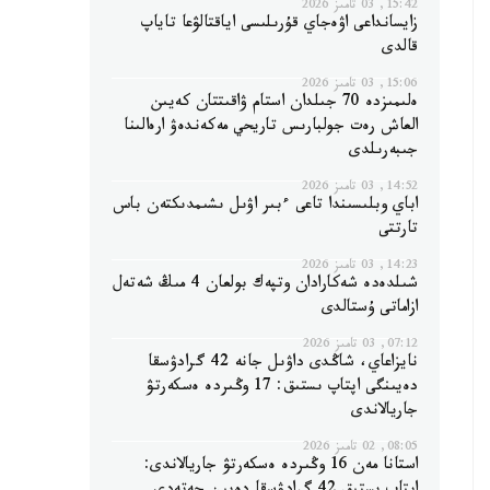
15:42, 03 تامىز 2026
زايسانداعى اۋەجاي قۇرىلىسى اياقتالۋعا تاياپ
قالدى
15:06, 03 تامىز 2026
ەلىمىزدە 70 جىلدان استام ۋاقىتتان كەيىن
العاش رەت جولبارىس تاريحي مەكەندەۋ ارەالىنا
جىبەرىلدى
14:52, 03 تامىز 2026
اباي وبلىسىندا تاعى ءبىر اۋىل ىشىمدىكتەن باس
تارتتى
14:23, 03 تامىز 2026
شىلدەدە شەكارادان وتپەك بولعان 4 مىڭ شەتەل
ازاماتى ۇستالدى
07:12, 03 تامىز 2026
نايزاعاي، شاڭدى داۋىل جانە 42 گرادۋسقا
دەيىنگى اپتاپ ىستىق: 17 وڭىردە ەسكەرتۋ
جاريالاندى
08:05, 02 تامىز 2026
استانا مەن 16 وڭىردە ەسكەرتۋ جاريالاندى: