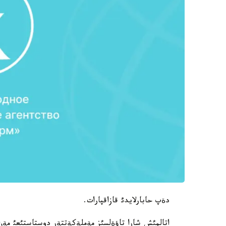
دةپ حابارلايدئ قازاقپارات.
اتالمئش شارا تاؤةلسئز مةملةكةتتةر دوستاستئعئ مة