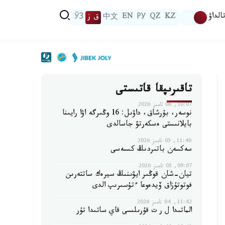
الداۋ
KZ
QZ
РУ
EN
中文
ق ز
ЎЗ
تاقىرىپقا قاتىستى
10:07, 06 تامىز 2026
نوسەر، بۇرشاق، داۋىل: 16 وڭىرگە اۋا رايىنا
بايلانىستى ەسكەرتۋ جاسالدى
11:40, 05 تامىز 2026
سەكسەن باتىردىڭ كىسەسى
09:07, 05 تامىز 2026
تيان-شان قوڭىر ايۋىنىڭ سيرەك ساتتەرىن
فوتوتۇزاق ۆيدەوعا ءتۇسىرىپ الدى
11:42, 04 تامىز 2026
الماتىدا ل ر ت قۇرىلىسى قاي ساتىدا تۇر