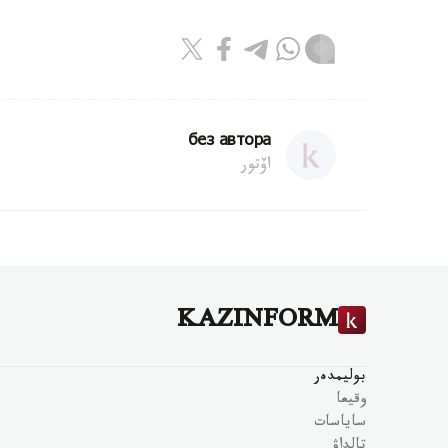
без автора
اۆتور
KAZINFORM
بوليمدەر
وقيعا
ساياسات
تالداۋ