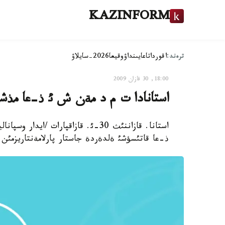
KAZINFORM
ترەند:
اقوردا
تاعايىنداۋ
وقيعا
2026-سايلاۋ
18:00, 30 قازان 2009
استانادا ت م د مةن ش ئ ذ-عا مذش
استانا. قازاننئث 30-ئ. قازاقپارات
ذ-عا قاتئسؤشئ ةلدةردة جاستار پارلامةنتاريزمئن 