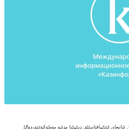
ن شانحاي ئنتئماقتاستئق ذيئمئنا مذشة مةملةكةتتةردةگئ