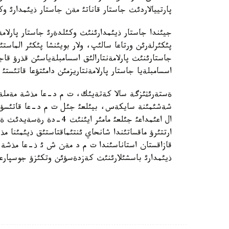
پارتييالاردئث جاستار قاناتئ مةن جاستار ذيئمدارئ و
جيئندا جاستار ذيئمدارئنئث وكئلدةرئ جاستار پارلامةن
پئكئرلةرئن ورتاعا سالئپ، ولار بويئنشا پئكئر الم
جاستارئنئث پارلامةنتارالئق اسسامبلةياسئن قذرؤ 
اسسامبلةيا جاستار پارلامةنتاريزمئن دامئتؤعا قاتئستئ 
شةشئمئنة سايكةس، بيئلعئ جئل ت م د-عا قاتئسؤشئ 
ال اعئمداعئ جئلعئ مامئر ا
ارتتئرؤ ماقساتئندا شانحاي ئنتئماقتاستئق ذيئمئنا
قازاقستان استاناسئندا ت م د مةن ش ئ ذ-عا مذشة ة
ذيئمدارئ باسشئلارئنئث كةزدةسؤئن وتكئزؤ جوسپارعا