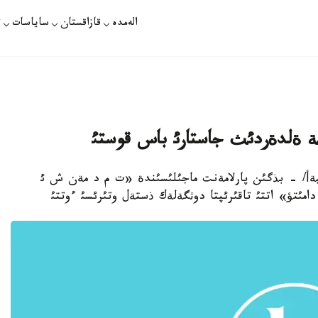
الەمدە
قازاقستان
ساياسات
ت
ة ةلدةردئث جاستارئ باس قوستئ
 /ايدار وسپاناليةأ/ - بذگئن پارلامةنت ماجئلئسئندة «ت م د مةن ش ئ
دامئتؤ» اتتئ تاقئرئپتا دوثگةلةك ذستةل وتئرئسئ ءوتتئ