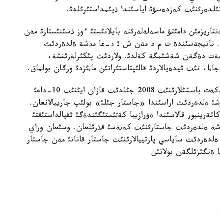
كئلدةرئنئث كةزدةسؤئ اياسئندا ذيئمداستئرئلدئ.
تاريزمئن دامئتؤ ماسةلةلةرئنة بايلانئستئ ءوز ذسئنئستارئ مةن
استئ. ناتيجةسئندة ت م د مةن ش ئ ذ-عا مذشة ةلدةردئث
قاجةت دةگةن شةشئمگة كةلدئ. ولاردئث پئكئرلةرئنشة،
جاثا، تئث ئيدةيالاردئ قالئپتاستئراتئن ماثئزدئ ورگان بولماق.
ةستةرئثئزگة سالا كةتةيئك، ت م د-عا مذشة مةملةكةت باسشئلارئنئث 2008 جئلدئث قازان ايئنئث 10-داعئ
ةلدةردئث اراسئندا «جاستار جئلئ» بولئپ جارييالانعان.
يئنئث 4-دة رةسةيدئث ةكاتةرينبور قالاسئندا ةؤرازييا كةثئستئگئندةگئ ئقپالداستئقتئ
 مذشة ةلدةردئث جاستارئنئث كةثةسئ قذرئلعان. وسئعان وراي
لدةردئث ساياسي پارتييالارئنئث جاستار قاناتئ مةن جاستار
 ةنگئزئلگةن بولاتئن