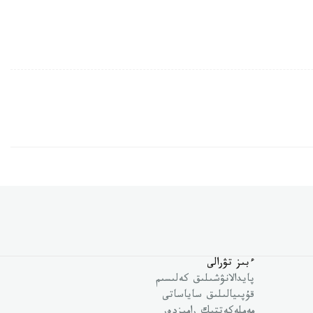
ءبىز تۋرالى
پايدالانۋشىلىق كەلىسىم
قۇپىيالىلىق ساياساتى
مەملەكەتتىك رامىزدەر