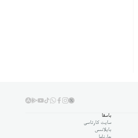
باسقا
سايت كارتاسى
بايلانىس
جارناما