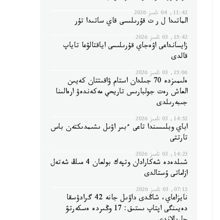
11:42, 04 تامىز 2026
الماتىدا ل ر ت قۇرىلىسى قاي ساتىدا تۇر
15:42, 03 تامىز 2026
زايسانداعى اۋەجاي قۇرىلىسى اياقتالۋعا تاياپ
قالدى
15:06, 03 تامىز 2026
ەلىمىزدە 70 جىلدان استام ۋاقىتتان كەيىن
العاش رەت جولبارىس تاريحي مەكەندەۋ ارەالىنا
جىبەرىلدى
14:52, 03 تامىز 2026
اباي وبلىسىندا تاعى ءبىر اۋىل ىشىمدىكتەن باس
تارتتى
14:23, 03 تامىز 2026
شىلدەدە شەكارادان وتپەك بولعان 4 مىڭ شەتەل
ازاماتى ۇستالدى
07:12, 03 تامىز 2026
نايزاعاي، شاڭدى داۋىل جانە 42 گرادۋسقا
دەيىنگى اپتاپ ىستىق: 17 وڭىردە ەسكەرتۋ