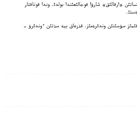
ساتئن «ارقالئق» شارؤا قوجالئعئندا بولدئ. وندا قوناقتار
ةستئ.
ئمئز سؤسئنئن وندئرةمئز. قذرعاق بية سذتئن ءوندئرؤ -