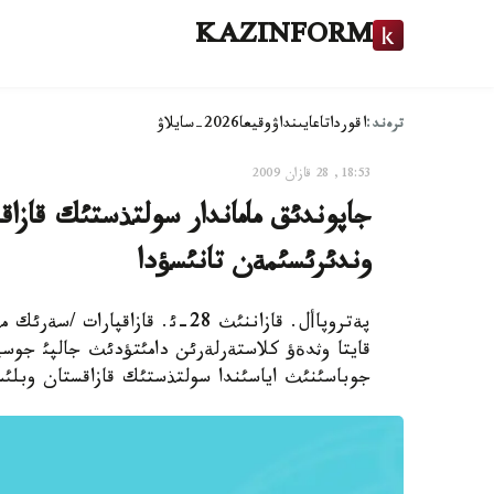
KAZINFORM
ترەند:
اقوردا
تاعايىنداۋ
وقيعا
2026-سايلاۋ
18:53, 28 قازان 2009
جاپوندئق ماماندار سولتذستئك قازا
وندئرئسئمةن تانئسؤدا
پةتروپاأل. قازاننئث 28-ئ. قازا
قايتا وثدةؤ كلاستةرلةرئن دامئتؤدئث جالپئ جوسپ
جوباسئنئث اياسئندا سولتذستئك قازاقستان وبلئ