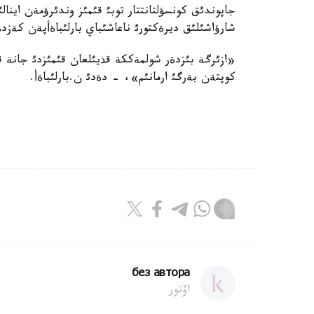
جاپوندئق كونسؤلتانتتار توبئ قئمئز وندئرؤمةن اينالئ
شارؤاشئلئق ديرةكتورئ ناعاشئباي بارلئباةأپةن كةزد
«ازئرگة بئزدةر شولمةككة قذيئلعان قئمئزدئ جانة ق
كوپتةن بةرگئ ارمانئم»، - دةدئ ن.بارلئباةأ.
без автора
اۆتور