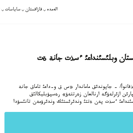
الەمدە
قازاقستان
ساياسات
ت
قستان وبلئسئنداعئ ءسذت جانة ةت
قپارات /سةرئك مذقانوأ/ - جاپوندئق ماماندار «س ق و-داعئ تاماق جانة
ارئن ازئرلةؤگة ارنالعان زةرتتةؤ» رةسپؤبليكالئق
سئنداعئ ءسذت پةن ةتتئ وندئرئستئك وندئرؤمةن تانئسؤدا