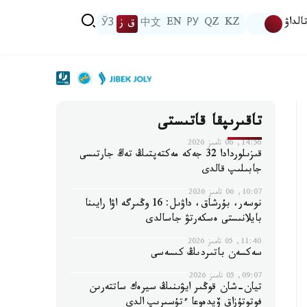
الداۋ
KZ
QZ
РУ
EN
中文
ق ز
ЎЗ
تاقىرىپقا قاتىستى
14:56, 06 تامىز 2026
قىزىلوردادا 32 جەكە مەكتەپتىڭ تەڭ جارتىسى
جابىلىپ قالدى
10:07, 06 تامىز 2026
نوسەر، بۇرشاق، داۋىل: 16 وڭىرگە اۋا رايىنا
بايلانىستى ەسكەرتۋ جاسالدى
11:40, 05 تامىز 2026
سەكسەن باتىردىڭ كىسەسى
09:07, 05 تامىز 2026
تيان-شان قوڭىر ايۋىنىڭ سيرەك ساتتەرىن
فوتوتۇزاق ۆيدەوعا ءتۇسىرىپ الدى