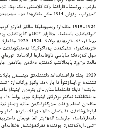
بارئپ، ورئسشا-قازاقشا ةكئ كلاستئق مةكتةپكة تذسةد
ءجذرئپ، وقؤئن 1914 جئل بئتئرةدئ دة، سةمةيدةگئ وقئتؤشئلار سةميناريياسئنا تذسةدئ.
1919-1924 جئلدارئ رةسپؤبليكا حالئق اعارت
ءبولئمئنئث باستئعئ، «قازاق ءتئلئ» گازةتئنئث رةداك
مذعالئمدئك قئزم
قئزمةتكةرئ، شئمكةنت پةداگوگيكا تةحنيكؤمئنئث ديرة
سول كةزدةگئ ساياسي ناؤقاندارعا ارالاسادئ. تورعاي
مالدئ «ءوزئ پايدالانئپ كةتتئ» دةگةن جالامةن جاؤاپق
ئشئندة ج.ايماؤئتوأ تا بار ةدئ. وگپؤ ورگاندارئ ء
جةتكئلئكتئ نةگئز بولارلئق ايئپتارئ جوق بولسا دا، 
ايئپتالؤشئنئث قئلمئسئن دالةلدةرلئك بئردة-ءبئر وبة
باعدارلاماسئ، جارعئسئ الدةءبئر العا قويعان تاجئريب
ءئس-ارةكةتتةرئ جونئندة تةرگةؤشئلةر ةشقانداي ناق