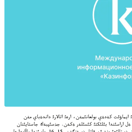
ئ ايماؤئت كةدةي بولعانئمةن، ارعئ اتالارئ داندةباي مةن
ةل اراسئندا بئلئكتئ كئسئلةر ةكةن. جذسئپبةك جاستايئنان