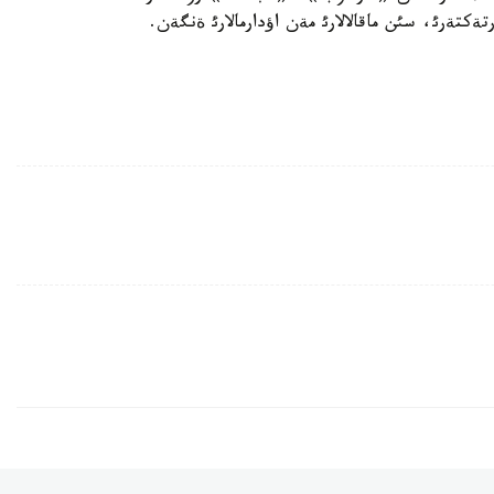
ةكتةرئ، سئن ماقالالارئ مةن اؤدارمالارئ ةنگةن.