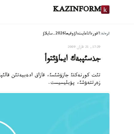
KAZINFORM
ترەند:
اقوردا
تاعايىنداۋ
وقيعا
2026-سايلاۋ
17:29, 21 قازان 2009
جذسئپبةك ايماؤئتوأ
تئث كورنةكتئ جازؤشئسئ، قازاق ادةبيةتئن قالئپت
زةرتتةؤشئ، پؤبليسيست.