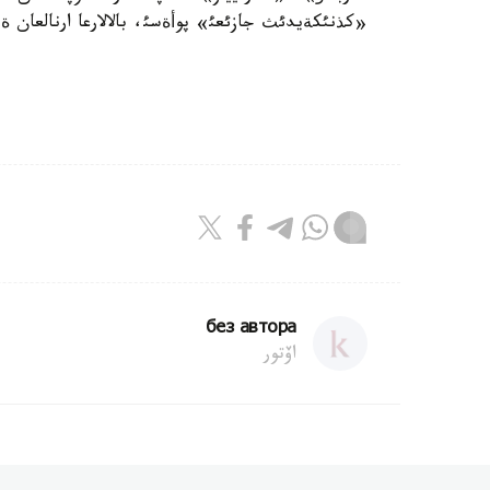
«كذنئكةيدئث جازئعئ» پوأةسئ، بالالارعا ارنالعان ةرت
без автора
اۆتور