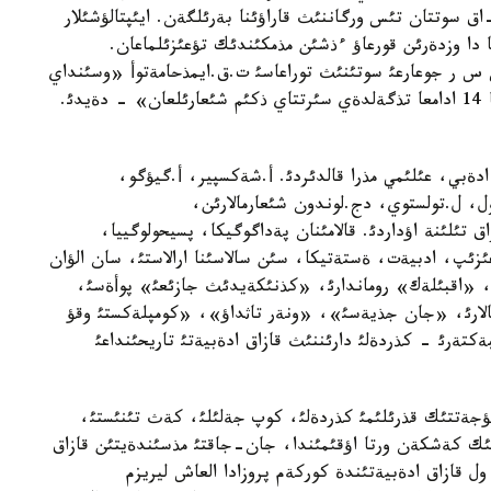
ق سوتتان تئس ورگاننئث قاراؤئنا بةرئلگةن. ايئپتالؤشئلار
 دا وزدةرئن قورعاؤ ءذشئن مذمكئندئك تؤعئزئلماعان.
 س س ر جوعارعئ سوتئنئث توراعاسئ ت.ق.ايمذحامةتوأ «وسئنداي
قولدان ذيئمداستئرئلعان جاساندئ ءئس بويئنشا جاثا 14 ادامعا تذگةلدةي سئرتتاي ذكئم شئعارئلعان» - دةيدئ.
 ادةبي، عئلئمي مذرا قالدئردئ. أ.شةكسپير، أ.گيؤگو،
ل، ل.تولستوي، دج.لوندون شئعارمالارئن،
ق تئلئنة اؤداردئ. قالامئنان پةداگوگيكا، پسيحولوگييا،
عئزئپ، ادبيةت، ةستةتيكا، سئن سالاسئنا ارالاستئ، سان الؤان
»، «اقبئلةك» روماندارئ، «كذنئكةيدئث جازئعئ» پوأةسئ،
الارئ، «جان جذيةسئ»، «ونةر تاثداؤ»، «كومپلةكستئ وقؤ
كتةرئ - كذردةلئ دارئننئث قازاق ادةبيةتئ تاريحئنداعئ
ؤجةتتئك قذرئلئمئ كذردةلئ، كوپ جةلئلئ، كةث تئنئستئ،
ئك كةشكةن ورتا اؤقئمئندا، جان-جاقتئ مذسئندةيتئن قازاق
 ول قازاق ادةبيةتئندة كوركةم پروزادا العاش ليريزم