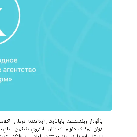
پاألودار وبلئسئنئث باياناؤئل اؤدانئندا تؤعان. اكةس
قؤان تةكتئ، داؤلةتتئ، اتاق-ابئروي بئتكةن، باي، 