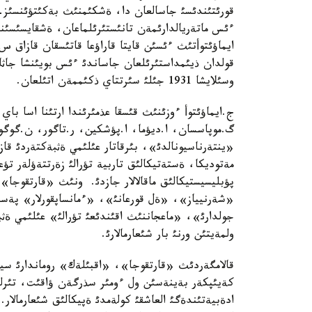
قورئتئندئسئ جاسالعان دا، ةشكئمنئث بةكئتؤئنسئز-ا
ءئس ماتةريالدارئمةن تانئستئرئلماعان، ةشقايسئسئنا
ايماؤئتوأتئث ءئسئن قايتا قاراؤعا قاتئسقان قازاق
وسئلايشا 1931 جئلئ سئرتتاي ذكئممةن اتئلعان.
ج.ايماؤئتوأ ءوزئنئث قئسقا عذمئرئندا ارتئنا اسا باي
گ.موپاسسان، ا.ديؤما، ا.پؤشكين، ر.تاگور، ن.گوگو
«ينتةرناسيونالدئ»، بئرقاتار عئلئمي ةثبةكتةردئ قازا
مةتوديكا، ةستةتيكالئق تاربية تؤرالئ زةرتتةؤلةر تؤ
پؤبليسيستيكالئق ماقالالار جازدئ. ونئث «قارتقوجا
«شةرنيياز»، «ةل قورعانئ»، «ءمانساپقورلار» پةس
جولدارئ»، «ماعجاننئث اقئندئعئ تؤرالئ» عئلئمي ةثبة
ولمةيتئن ورنئ بار شئعارمالارئ.
قالامگةردئث «قارتقوجا»، «اقبئلةك» روماندارئ سي
كةيئپكةر بةينةسئن ول ءومئر سذرگةن ؤاقئت، تئرل
ادةبيةتئندةگئ العاشقئ كولةمدئ ةپيكالئق شئعارمالار.