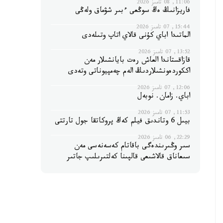
11:06, 08 تامىز 2026
فاريزانىڭ ەڭ سوڭعى ءبىر شۋماق ولەڭى
15:44, 07 تامىز 2026
الماتىدا اباي كۇنى قالاي اتاپ وتىلەدى
13:52, 07 تامىز 2026
قازاقستاندا العاش رەت بايانشىلار مەن
اككوردەونشىلاردىڭ الەم چەمپيوناتى وتەدى
12:06, 07 تامىز 2026
اباي. زامان. نوبەل
11:53, 07 تامىز 2026
بيىل 6 وتاندىق فيلم كەڭ پروكاتقا جول تارتتى
22:29, 06 تامىز 2026
سىر وڭىرىندەگى باقاتام كەسەنەسى مەن
سىعاناق قالاشىعى قالپىنا كەلتىرىلىپ جاتىر