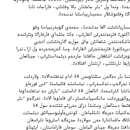
ارابشا حات تانؤ، وقؤ ذستئنة، اعاش بةرةلئگئ، تةمئر ذستالئعئ ونةرئن قاتار ذيرةنگةن. 15-16 جاسئندا پاألودارعا
ئ. وندا ول ءبئر جاعئنان بالا وقئتئپ، قاراجات تابا
ؤ كوميسسارياتئنئث القا مذشةسئ، سةمةي گؤبةرنيياسئ وقؤ
تورئ قئزمةتتةرئن اتقارئپ، ةكئ جئلداي قارقارالئ وثئرئندة
ةتتة بولادئ. 1924-1929 جئلدارئ تاشكةنتتةن شئعاتئن «اق جول» گازةتئنئث ادةبي
كتورئ قئزمةتتةرئن اتقارادئ. وسئ كةزةثدةردة ول ارا-تذرا
 ؤةزئنئث اشئققان حالقئنا جاردةم ذيئمداستئرئپ، جينالعان
ا تارتئلئپ، ارتئنان اقتالادئ.
1929 جئلئ قازاقستانداعئ ذلتشئلدئق ذيئممةن بايلانئسئ بار دةگةن سئلتاؤمةن 14 ادام تذتقئندالادئ. ولاردئث
ئستئ تةرگةپ-تةكسةرئپ، تيئسئنشة قئلمئستئ ءئس قوزعاؤ
جايئندا قاؤلئ قابئلداماستان-اق بئردةن ايئپتاؤ ماقساتئنا كئرئسةدئ. اتالعان 14 ادامنئث ءبارئن دة تذتقئنداؤعا
پروكؤروردئث سانكسيياسئنسئز-اق قاماؤعا الادئ. تةرگةؤ ءبئر
جئلدان استام ؤاقئت جذرگئزئلگةن جانة زاثسئز تذتقئنعا ذستالعان وسئنشا ذزاق مةرزئم ئشئندة سول 14
كتيأتئ دةرةك تابئلماعان. كونتررةأوليؤسييالئق ذيئمنئث
ةلئك ماقساتتارئ مةن سولاردئ جذزةگة اسئرؤعا تئرئسقان
تئ دةرةك جيناي الماعان. سوعان قاراماستان، ايئپتاؤ