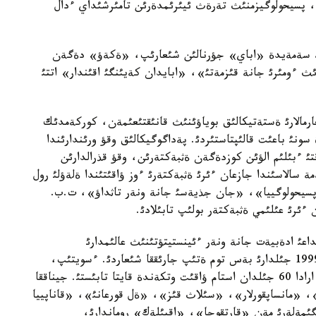
پسيحولوگيزمنئث تةرةث ئيئرئمدةرئن تامئرشئداي ءدال
.اؤةزوأپةن بئرگة سةمةيدة «اباي» جؤرنالئن شئعارئپ، «ةكةؤ» دةگةن
 ءومئرئ جانة قئزمةتئ»، «ابايدان كةيئنگئ اقئندار» اتتئ
ارمالارئ ةستةتيكالئق بوياؤئنئث قانئقتئعئمةن، كوركةمدئك
ونئ باعئت قالئپتاستئردئ. پةداگوگيكالئق وقؤ ورئندارئندا
بئلئم الؤئن كوزدةگةن ةثبةكتةرئن، وقؤ قذرالدارئن
 سالاسئندا جازعان ءئرئ ةثبةكتةرئ ءوز ؤاقئتئندا ةلةؤلئ رول
پسيحولوگييا»، «جان جذيةسئ جانة ونةر تاثداؤ»، ت.ب.
 ءئرئ عئلئمي ةثبةكتةر بولئپ تابئلادئ.
داعئ ادةبيةت جانة ونةر ءئينستيتؤتئنئث عالئمدارئ
جيناستئرئپ، عئلئمي زةردةدةن وتكئزئپ، 1996-1999 جئلدارئ بةس توم ةتئپ جارئققا شئعاردئ. ءسويتئپ،
قازاق وقئرمانئ ايگئلئ سؤرةتكةردئث شئعارمالارئمةن ارادا 60 جئلدان استام ؤاقئت وتكةندة قايتا تابئستئ. جيناققا
، «مانساپقورلار»، «سئلاث قئز»، «ةل قورعانئ»، «قاناپييا
گئمةلةرئ مةن «قارتقوجا»، «اقبئلةك» روماندارئ،