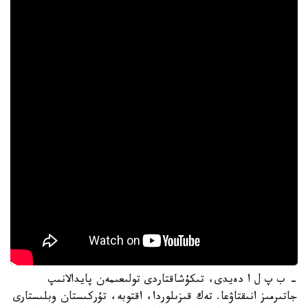
- ب پ ل ا دەيدى، تىكۇشاقتاردى تولىعىمەن پايدالانىپ
جاتىرمىز انىقتاۋعا. تەك قىزىلوردا، اقتوبە، تۇركىستان وبلىستارى