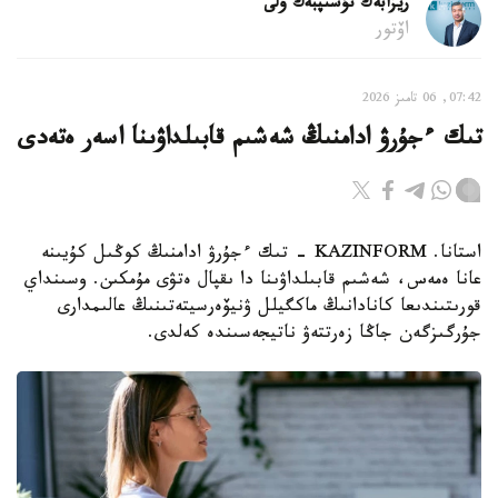
ريزابەك نۇسىپبەك ۇلى
اۆتور
07:42, 06 تامىز 2026
تىك ءجۇرۋ ادامنىڭ شەشىم قابىلداۋىنا اسەر ەتەدى
استانا. KAZINFORM - تىك ءجۇرۋ ادامنىڭ كوڭىل كۇيىنە
عانا ەمەس، شەشىم قابىلداۋىنا دا ىقپال ەتۋى مۇمكىن. وسىنداي
قورىتىندىعا كانادانىڭ ماكگيلل ۋنيۆەرسيتەتىنىڭ عالىمدارى
جۇرگىزگەن جاڭا زەرتتەۋ ناتيجەسىندە كەلدى.