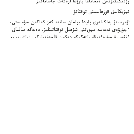
وزدىگىڭىزدەن ەمحاناعا بارۋعا ارەكەت جاساماڭىز.
فيزيكالىق قوزعالىستى توقتاتۋ
اۋىرسىنۋ بەلگىلەرى پايدا بولعان ساتتە كەز كەلگەن جۇمىستى،
ءجۇرۋدى نەمەسە سپورتتى شۇعىل توقتاتىڭىز. دەنەگە سالماق
ءتۇسىرۋ جۇرەكتىڭ وتتەگىگە دەگەن قاجەتتىلىگىن ارتتىرىپ،
جاعدايدى قيىنداتادى.
ىڭعايلى قالىپتا وتىرۋ
ەدەنگە نەمەسە ديۆانعا جارتىلاي وتىرعان قالىپتا (ارقاڭىزدى
جاستىققا تىرەپ) ورنالاسىڭىز. ەشقاشان تولىقتاي شالقاڭىزدان
جاتپاڭىز، ويتكەنى جاتقان كۇيدە جۇرەككە قان اعىمى
كوبەيىپ، وعان تۇسەتىن سالماق ودان سايىن ارتادى.
تازا اۋا اعىنىن قامتاماسىز ەتۋ
تەرەزەنى كەڭىنەن اشىپ، بولمەدەگى اۋانى تازارتىڭىز. تىنىس
الۋدى جەڭىلدەتۋ ءۇشىن جەيدەنىڭ جوعارعى تۇيمەلەرىن
اعىتىپ، القىمدى قىسىپ تۇرعان گالستۋك نەمەسە مويىنوراعىشتى
شەشىڭىز.