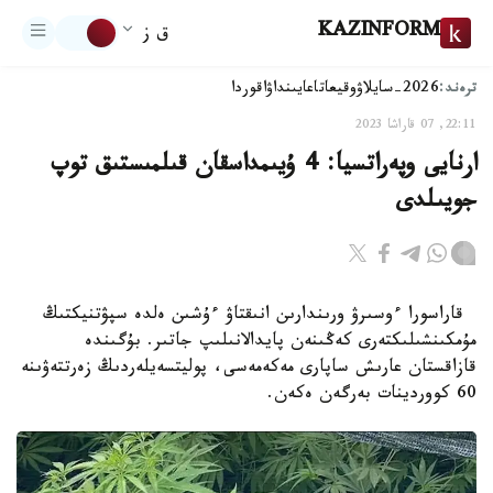
KAZINFORM
ق ز
ترەند:
2026-سايلاۋ
وقيعا
تاعايىنداۋ
اقوردا
22:11, 07 قاراشا 2023
ارنايى وپەراتسيا: 4 ۇيىمداسقان قىلمىستىق توپ
جويىلدى
قاراسورا ءوسىرۋ ورىندارىن انىقتاۋ ءۇشىن ەلدە سپۋتنيكتىڭ
مۇمكىنشىلىكتەرى كەڭىنەن پايدالانىلىپ جاتىر. بۇگىندە
قازاقستان عارىش ساپارى مەكەمەسى، پوليتسەيلەردىڭ زەرتتەۋىنە
60 كووردينات بەرگەن ەكەن.