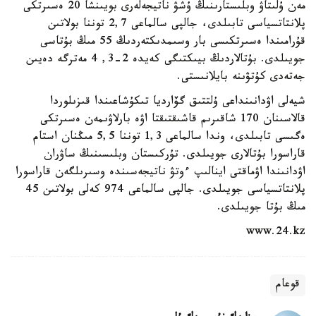
مەن ۇلىتاۋ وبلىستارىنىڭ ۇشۋ ناتيجەلەرى بويىنشا 20 ەسىرتكى
پلانتاتسياسى تابىلدى، جالپى سالماعى 2,7 توننا بولاتىن
قۇرامىندا ەسىرتكىسى بار وسىمدىكتەردىڭ 55 مىڭ بۇتاسى
جويىلدى. بۇتالاردىڭ بيىكتىگى كەيدە 2-3, 4 مەترگە دەيىن
جەتەدى كۇتۋىنە بايلانىستى.
شيەلى اۋدانىنداعى ۇلتتىق گۆارديا تىكۇشاعىندا قىزىلوردا
قالاسىنان 170 شاقىرىم قاشىقتىقتا اۋە بارلاۋىمەن ەسىرتكى
ەگىسى تابىلدى، وندا سالماعى 1,3 توننا 5,5 مىڭنان استام
قاراسورا بۇتالارى جويىلدى. تۇركىستان وبلىسىنىڭ ساۋران
اۋدانىندا اۋماقتى اينالىپ ءوتۋ ناتيجەسىندە وسىرىلگەن قاراسورا
پلانتاتسياسى جويىلدى. جالپى سالماعى 974 كەلى بولاتىن 45
مىڭ بۇتا جويىلدى.
www.24.kz
قوعام