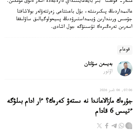
مىنەز- قۇلقىنا ءبىز بايقامايتىنداي دارەجەدە اسەر ەتۋى مۇمكىن.
عالىمداردىڭ پىكىرىنشە، بۇل باعىتتاعى زەرتتەۋلەر بولاشاقتا
جۇمىس ورىندارىن ۇيىمداستىرۋدىڭ پسيحولوگيالىق ساۋلىققا
اسەرىن تەرەڭىرەك تۇسىنۋگە جول اشادى.
قوعام
بەيسەن سۇلتان
اۆتور
07:06, 06 تامىز 2026
جۇرەك مازالاعاندا نە ىستەۋ كەرەك؟ ءار ادام بىلۋگە
ءتيىس 6 قادام