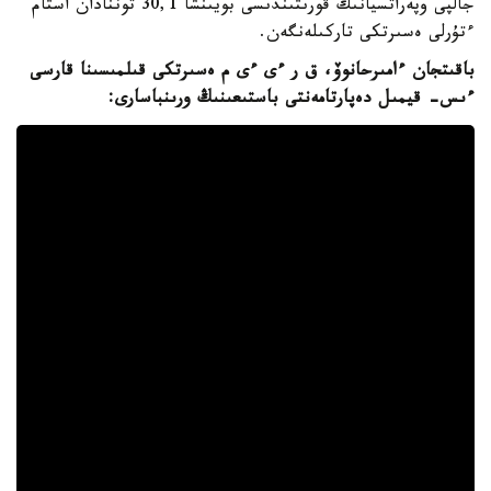
جالپى وپەراتسيانىڭ قورىتىندىسى بويىنشا 30,1 توننادان استام
ءتۇرلى ەسىرتكى تاركىلەنگەن.
باقىتجان ءامىرحانوۆ، ق ر ءى ءى م ەسىرتكى قىلمىسىنا قارسى
ءىس- قيمىل دەپارتامەنتى باستىعىنىڭ ورىنباسارى: