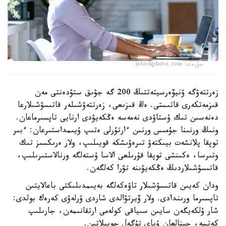
سۋرەت: istockphoto.com
زەرتتەۋگە ۋنيۆەرسيتەتتىڭ 200 گە جۋىق ستۋدەنتى مەن
قىزمەتكەرى قاتىستى. ەڭ قىزىعى، زەرتتەۋشىلەر قاتىسۋشىلارعا
دەنەسىن تىك ۇستاۋدى نەمەسە ەڭكەيۋدى ارنايى تاپسىرماعان.
ونىڭ ورنىنا جۇمىس ورنىن ءارتۇرلى ەتىپ ۇيىمداستىرعان: ءبىر
توپقا پلانشەت بيىكتەۋ تىرەۋىشكە قويىلىپ، ولار ەرىكسىز تىك
وتىرسا، ەكىنشى توپقا قۇرىلعى الاسا ۇستەلگە ورنالاستىرىلىپ،
قاتىسۋشىلاردىڭ ەڭكەيۋىنە تۋرا كەلگەن.
ودان كەيىن قاتىسۋشىلار تاۋەكەلگە بەيىمدىلىكتى باعالايتىن
تاپسىرما ورىندادى. ولار ۆيرتۋالدى شاردى ۇرلەۋى كەرەك بولدى:
شار ۇلكەيگەن سايىن سىياقى كولەمى ارتقانىمەن، جارىلىپ
كەتسە، جينالعان ۇپاي تۇگەل جويىلاتىن.