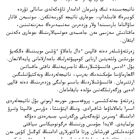
ناتيجەسىندە تىك وتىرعان ادامدار تاۋەكەلدى سانالى تۇردە
كوبىرەك قابىلداپ، جوعارى ناتيجە كورسەتكەن. سونىمەن قاتار
ساۋالناما بارىسىندا ولار وزدەرىن سەنىمدىرەك سەزىنەتىنىن،
ماقتانىش سەزىمى مەن جاعىمدى ەموتسيالارىنىڭ جوعارى ەكەنىن
ايتقان.
زەرتتەۋشىلەر دەنە قالپىن ءدال باعالاۋ ءۇشىن مويىننىڭ ەڭكەيۋ
بۇرىشىن ولشەيتىن ارنايى كومپيۋتەرلىك باعدارلامانى پايدالانعان.
بۇل ءادىس قاتىسۋشىلاردىڭ تاجىريبەنىڭ ناقتى ماقساتىن
اڭعارماۋىنا مۇمكىندىك بەرىپ، ناتيجەلەردىڭ وبەكتيۆتىلىگىن
ارتتىرعان. قاتىسۋشىلاردىڭ باسىم بولىگى وزدەرىنىڭ دەنە قالپى
ادەيى وزگەرتىلگەنىن مۇلدە بايقاماعان.
زەرتتەۋ جەتەكشىسى، پروفەسسور حورحە ارموني بۇل ناتيجەلەردى
اسىرا باعالاماۋعا شاقىرادى. ونىڭ ايتۋىنشا، دۇرىس قالىپتا وتىرۋ
ادامنىڭ ءومىرىن تۇبەگەيلى وزگەرتىپ جىبەرەدى دەۋگە
بولمايدى. الايدا جۇمىس ورنىنىڭ ەرگونوميكاسى سياقتى
كۇندەلىكتى قورشاعان ورتا فاكتورلارى ادامنىڭ كوڭىل كۇيى مەن