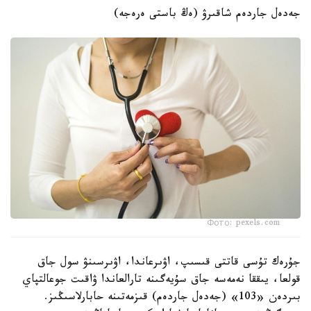
جەدەل جاردەم شاقىرۋ (ەڭ باستى ەرەجە)
Фото: pexels.com
جۇرەك تۇسى قاتتى قىسىپ، اۋىرعاندا، اۋىرسىنۋ سول جاق
قولعا، يىققا نەمەسە جاق سۇيەگىنە تارالعاندا ۋاقىت جوعالتپاي
بىردەن «103» (جەدەل جاردەم) قىزمەتىنە حابارلاسىڭىز.