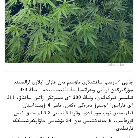
polisia.kz
جالپى ءتارتىپ ساقشىلارى ماۋسىم مەن قازان ايلارى ارالىعىندا
جۇرگىزگەن ارنايى وپەراتسيانىڭ ناتيجەسىندە 1 مىڭ 333
قىلمىس تىركەگەن. ونىڭ 200 ءى ەسىرتكى زاتىن ساقتاۋ، 311
ءى قاراسورا ءوسىرۋ دەرەگى ەكەن. تاعى 4 ۇيىمداسقان
قىلمىستىق توپ جويىلدى. ولارعا قاتىستى 8 قىلمىستىق ءىس
قوزعالىپ، 6 جەتەكشىسى مەن 54 مۇشەسى جاۋاپكەرشىلىككە
تارتىلدى.