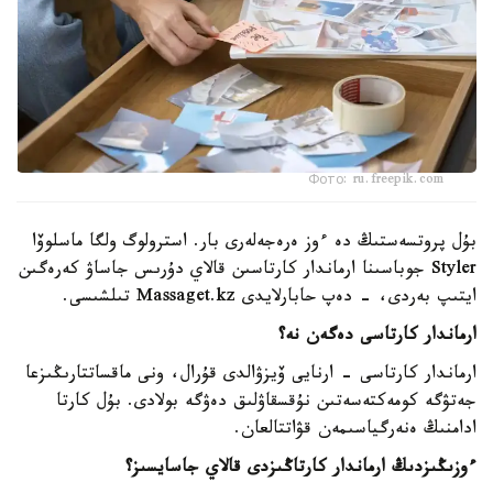
Фото: ru.freepik.com
بۇل پروتسەستىڭ دە ءوز ەرەجەلەرى بار. استرولوگ ولگا ماسلوۆا
Styler جوباسىنا ارماندار كارتاسىن قالاي دۇرىس جاساۋ كەرەگىن
ايتىپ بەردى، - دەپ حابارلايدى Massaget.kz تىلشىسى.
ارماندار كارتاسى دەگەن نە؟
ارماندار كارتاسى - ارنايى ۆيزۋالدى قۇرال، ونى ماقساتتارىڭىزعا
جەتۋگە كومەكتەسەتىن نۇقسقاۋلىق دەۋگە بولادى. بۇل كارتا
ادامنىڭ ەنەرگياسىمەن قۋاتتالعان.
ءوزىڭىزدىڭ ارماندار كارتاڭىزدى قالاي جاسايسىز؟