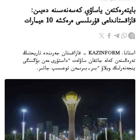
بايتەرەكتەن ياساۋي كەسەنەسىنە دەيىن:
قازاقستانداعى قۇرىلىسى ەرەكشە 10 عيمارات
استانا. KAZINFORM - قازاقستان جەرىندە تاريحتىڭ
تەرەڭىنەن كەلە جاتقان ساۋلەت ءداستۇرى مەن بۇگىنگى
ينجەنەرلىك ويلاۋ ءبىر-بىرىمەن توعىسىپ جاتىر.