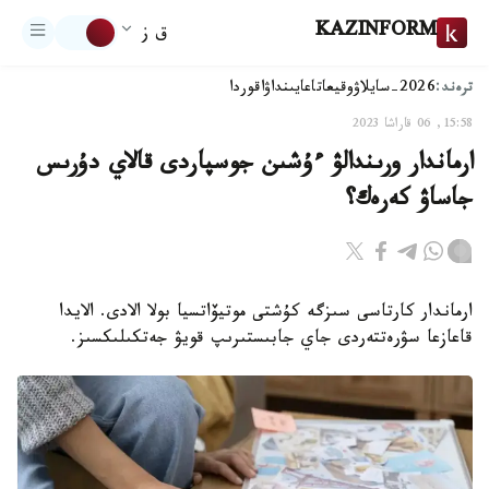
KAZINFORM
ق ز
ترەند:
2026-سايلاۋ
وقيعا
تاعايىنداۋ
اقوردا
15:58, 06 قاراشا 2023
ارماندار ورىندالۋ ءۇشىن جوسپاردى قالاي دۇرىس
جاساۋ كەرەك؟
ارماندار كارتاسى سىزگە كۇشتى موتيۆاتسيا بولا الادى. الايدا
قاعازعا سۋرەتتەردى جاي جابىستىرىپ قويۋ جەتكىلىكسىز.