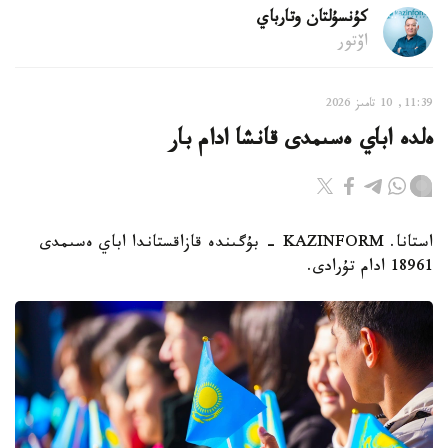
كۇنسۇلتان وتارباي
اۆتور
11:39, 10 تامىز 2026
ەلدە اباي ەسىمدى قانشا ادام بار
استانا. KAZINFORM - بۇگىندە قازاقستاندا اباي ەسىمدى
18961 ادام تۇرادى.