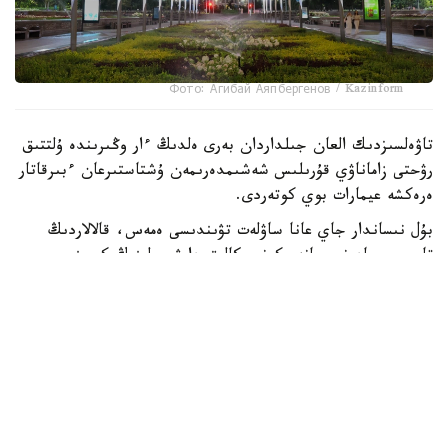
Фото: Агибай Аяпбергенов / Kazinform
تاۋەلسىزدىك العان جىلداردان بەرى ەلدىڭ ءار وڭىرىندە ۇلتتىق
رۋحتى زاماناۋي قۇرىلىس شەشىمدەرىمەن ۇشتاستىرعان ءبىرقاتار
ەرەكشە عيمارات بوي كوتەردى.
بۇل نىساندار جاي عانا ساۋلەت تۋىندىسى ەمەس، قالالاردىڭ
تاريحي، مادەني جانە ەكونوميكالىق دامۋ جولىنىڭ كورىنىسى
ىسپەتتى. مۇنداي عيماراتتاردىڭ كوبى استانادا شوعىرلانعانىمەن،
الماتى، تۇركىستان، تاراز بەن ماڭعىستاۋدا دا وزىندىك
ساۋلەتىمەن ەرەكشەلەنەتىن نىساندار جەتكىلىكتى. قۇرىلىسشىلار
كۇنى قارساڭىندا Kazinform ەلىمىزدەگى قۇرىلىسى ەرەكشە 10
عيماراتتى توپتاستىردى.
بايتەرەك - استانا