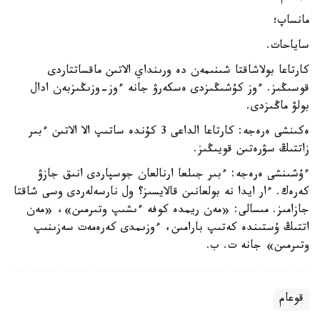
مانساپ؛
ساياحات.
كارتاعا بولاشاقتا شىنىمەن دە ورىنداي الاتىن ماقساتتاردى
قوسىڭىز. ءوز كۇشىڭىزدى ەسكەرۋ جانە ءوز-وزىڭىزبەن ادال
بولۋ ماڭىزدى.
ەكىنشى ەرەجە: كارتاعا الداعى 3 كۇندە ساتىپ الا الاتىن ءبىر
زاتتىڭ سۋرەتىن قويىڭىز.
ءۇشىنشى ەرەجە: ءبىر جىلعا ارنالعان جوسپاردى انىق جازۋ
كەرەك. ءار ايدا نە بولعانىن قالايسىز؟ ول نارسەلەردى وسى شاقتا
جازامىز. مىسالى: «مەن ريمدە كوفە ءىشىپ وتىرمىن»، «مەن
اتتىڭ ۇستىندە كەتىپ بارامىن، ءوزىمدى كەرەمەت سەزىنىپ
وتىرمىن» جانە ت. ب.
قوعام