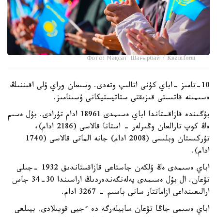
Фото: Мақсат Шағырбай / Kazinform
10-تامىز -اباي كۇنى اتالىپ وتەدى. وسىعان وراي ۇلى اقىننىڭ
ەسىمىنە قاتىستى قىزىقتى ستاتيستيكانى ۇسىنامىز.
بۇگىندە قازاقستاندا اباي ەسىمدى 18961 ادام تۇرادى. بۇل ەسىم
ەڭ كوپ تارالعان وڭىرلەر - استانا قالاسى (2186 ادام)،
تۇركىستان وبلىسى (2008 ادام) جانە الماتى قالاسى (1740
ادام).
اباي ەسىمدى ەڭ ۇلكەن جاستاعى قازاقستاندىق 1932 -جىلى
تۋعان. ال بۇل ەسىمدى يەلەنگەندەردىڭ اراسىندا 30-34 جاس
ارالىعىنداعى ازاماتتار سانى باسىم - 3267 ادام.
اباي ەسىمى جاڭا تۋعان سابيلەرگە دە ءجيى قويىلادى. بيىلعى