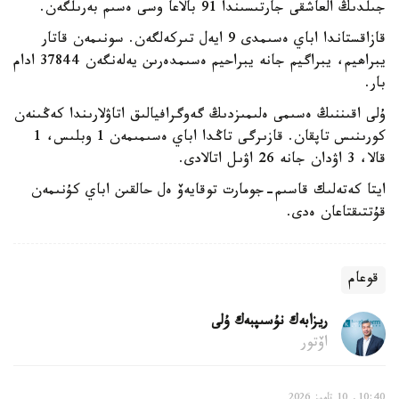
جىلدىڭ العاشقى جارتىسىندا 91 بالاعا وسى ەسىم بەرىلگەن.
قازاقستاندا اباي ەسىمدى 9 ايەل تىركەلگەن. سونىمەن قاتار
يبراھيم، يبراگيم جانە يبراحيم ەسىمدەرىن يەلەنگەن 37844 ادام
بار.
ۇلى اقىننىڭ ەسىمى ەلىمىزدىڭ گەوگرافيالىق اتاۋلارىندا كەڭىنەن
كورىنىس تاپقان. قازىرگى تاڭدا اباي ەسىمىمەن 1 وبلىس، 1
قالا، 3 اۋدان جانە 26 اۋىل اتالادى.
ايتا كەتەلىك قاسىم-جومارت توقايەۆ ەل حالقىن اباي كۇنىمەن
قۇتتىقتاعان ەدى.
قوعام
ريزابەك نۇسىپبەك ۇلى
اۆتور
10:40, 10 تامىز 2026