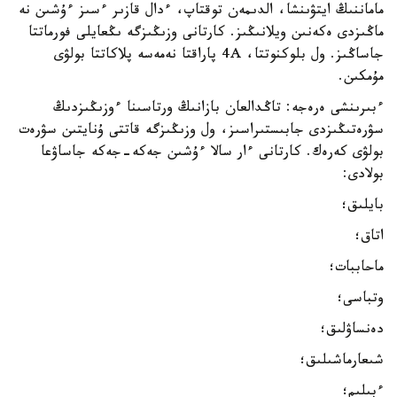
ماماننىڭ ايتۋىنشا، الدىمەن توقتاپ، ءدال قازىر ءسىز ءۇشىن نە
ماڭىزدى ەكەنىن ويلانىڭىز. كارتانى وزىڭىزگە ىڭعايلى فورماتتا
جاساڭىز. ول بلوكنوتتا، 4A پاراقتا نەمەسە پلاكاتتا بولۋى
مۇمكىن.
ءبىرىنشى ەرەجە: تاڭدالعان بازانىڭ ورتاسىنا ءوزىڭىزدىڭ
سۋرەتىڭىزدى جابىستىراسىز، ول وزىڭىزگە قاتتى ۇنايتىن سۋرەت
بولۋى كەرەك. كارتانى ءار سالا ءۇشىن جەكە-جەكە جاساۋعا
بولادى:
بايلىق؛
اتاق؛
ماحاببات؛
وتباسى؛
دەنساۋلىق؛
شىعارماشىلىق؛
ءبىلىم؛