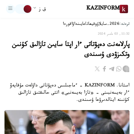
KAZINFORM
ق ز
ترەند:
2026-سايلاۋ
وقيعا
تاعايىنداۋ
اقوردا
11:52, 03 مامىر 2024
پارلامەنت دەپۋتاتى ءار اپتا سايىن تازالىق كۇنىن
وتكىزۋدى ۇسىندى
استانا. KAZINFORM - ءماجىلىس دەپۋتاتى داۋلەت مۇقايەۆ
ءار بەيسەنبىنى - «تازا بەيسەنبى» اتتى حالىقتىق تازالىق
كۇنىنە اينالدىرۋعا ۇسىندى.