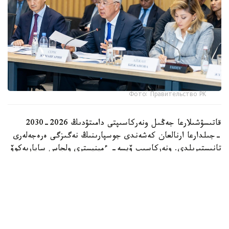
Фото: Правительство РК
قاتىسۋشىلارعا جەڭىل ونەركاسىپتى دامىتۋدىڭ 2026-2030
-جىلدارعا ارنالعان كەشەندى جوسپارىنىڭ نەگىزگى ەرەجەلەرى
تانىستىرىلدى. ونەركاسىپ ۆيسە- ءمينيسترى ولجاس ساپاربەكوۆ
اتاپ وتكەندەي، قۇجات زاڭناما، ساتىپ الۋ تەتىگىن جەتىلدىرۋ،
«كولەڭكەلى» يمپورتقا قارسى ءىس-قيمىل، ينۆەستيتسيا تارتۋ،
وتاندىق برەندتى دامىتۋ مەن كادر دايارلاۋعا ارنالعان 28 ءىس-
شارانى قامتيدى.