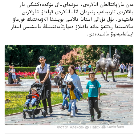
مەن ماراپاتتالعان انالاردى، سونداي-اق مۇگەدەكتىگى بار
بالالاردى تاربيەلەپ وتىرعان اتا-انالاردى قولداۋ شارالارىن
قامتيدى. بۇل تۋرالى استانا قالاسى بويىنشا الەۋمەتتىك قورعاۋ
سالاسىندا رەتتەۋ جانە باقىلاۋ دەپارتامەنتىنىڭ باسشىسى اسقار
ايماعامبەتوۆ مالىمدەدى.
Фото: Александр Павский/Kazinform