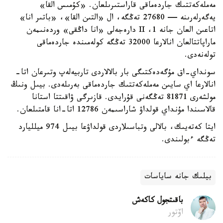
مەملەكەتتىك جاردەماقى قاراستىرىلعان. «كۇمىس القا»
يەگەرلەرىنە — 27680 تەڭگە، ال «التىن القا»، «باتىر انا»
اتاعىن العان جانە 1، II دارەجەلى «انا داڭقى» وردەنىمەن
ماراپاتتالعان انالارعا 32000 تەڭگە كولەمىندە جاردەماقى
تولەنەدى.
سونداي-اق مۇگەدەكتىگى بار بالالاردى تاربيەلەپ وتىرعان اتا-
انالارعا اي سايىن مەملەكەتتىك جاردەماقى بەرىلەدى. بيىل ونىڭ
مولشەرى 81871 تەڭگەنى قۇرايدى. قازىرگى ۋاقىتتا استانا
قالاسىندا مۇنداي قولداۋ شاراسىمەن 12786 اتا-انا قامتىلعان.
ايتا كەتەيىك، بالالى وتباسىلاردى قولداۋعا بيىل 974 ميلليارد
تەڭگە ءبولىندى.
بيلىك جانە ساياسات
باقىتجول كاكەش
اۆتور