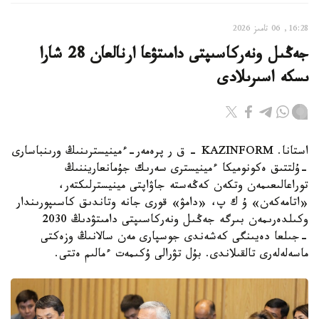
16:28, 06 تامىز 2026
جەڭىل ونەركاسىپتى دامىتۋعا ارنالعان 28 شارا
ىسكە اسىرىلادى
استانا. KAZINFORM - ق ر پرەمەر-ءمينيسترىنىڭ ورىنباسارى
-ۇلتتىق ەكونوميكا ءمينيسترى سەرىك جۇمانعاريننىڭ
توراعالىعىمەن وتكەن كەڭەستە جاۋاپتى مينيسترلىكتەر،
«اتامەكەن» ۇ ك پ، «دامۋ» قورى جانە وتاندىق كاسىپورىندار
وكىلدەرىمەن بىرگە جەڭىل ونەركاسىپتى دامىتۋدىڭ 2030
-جىلعا دەيىنگى كەشەندى جوسپارى مەن سالانىڭ وزەكتى
ماسەلەلەرى تالقىلاندى. بۇل تۋرالى ۇكىمەت ءمالىم ەتتى.