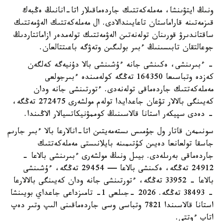
ونىڭ ايتۋىنشا، مەملەكەتتىك جاردەماقىلار اتا-انانىڭ ەڭبەك
قىزمەتىنە قاراماستان تاعايىندالادى. ال مەملەكەتتىك الەۋمەتتىك
ساقتاندىرۋ قورىنان تولەنەتىن الەۋمەتتىك تولەمدەر ازاماتتاردىڭ
جوعالتقان تابىسىنىڭ ءبىر بولىگىن وتەۋگە باعىتتالعان.
- ءبىرىنشى، ەكىنشى جانە ءۇشىنشى بالا دۇنيەگە كەلگەن
كەزدە وتباسىعا 164350 تەڭگە كولەمىندە ءبىرجولعى
مەملەكەتتىك جاردەماقى تولەنەدى. ءتورتىنشى جانە ودان
كەيىنگى بالالار تۋعان جاعدايدا تولەم مولشەرى 272475 تەڭگە،
- دەدى سپيكەر استانا قالاسىنىڭ كوممۋنيكاتسيالار الاڭىندا.
سونىمەن قاتار ول جۇمىس ىستەمەيتىن اتا-انالارعا بالا ءبىر جارىم
جاسقا تولعانعا دەيىن كۇتىمىنە بايلانىستى مەملەكەتتىك
جاردەماقى بەرىلەدى. بيىل ونىڭ مولشەرى ءبىرىنشى بالاعا -
24912 تەڭگە، ەكىنشى بالاعا — 29454 تەڭگە، ءۇشىنشى
بالاعا - 33952 تەڭگە، ءتورتىنشى جانە ودان كەيىنگى بالالارعا
- 38493 تەڭگە. 2026 -جىلعى 1- تامىزداعى جاعداي بويىنشا
استانا قالاسىندا 7821 وتباسى وسى جاردەماقىنى الىپ وتىر دەپ
اتاپ ءوتتى.