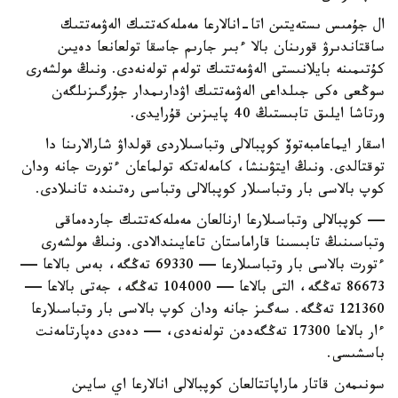
ال جۇمىس ىستەيتىن اتا-انالارعا مەملەكەتتىك الەۋمەتتىك
ساقتاندىرۋ قورىنان بالا ءبىر جارىم جاسقا تولعانعا دەيىن
كۇتىمىنە بايلانىستى الەۋمەتتىك تولەم تولەنەدى. ونىڭ مولشەرى
سوڭعى ەكى جىلداعى الەۋمەتتىك اۋدارىمدار جۇرگىزىلگەن
ورتاشا ايلىق تابىستىڭ 40 پايىزىن قۇرايدى.
اسقار ايماعامبەتوۆ كوپبالالى وتباسىلاردى قولداۋ شارالارىنا دا
توقتالدى. ونىڭ ايتۋىنشا، كامەلەتكە تولماعان ءتورت جانە ودان
كوپ بالاسى بار وتباسىلار كوپبالالى وتباسى رەتىندە تانىلادى.
— كوپبالالى وتباسىلارعا ارنالعان مەملەكەتتىك جاردەماقى
وتباسىنىڭ تابىسىنا قاراماستان تاعايىندالادى. ونىڭ مولشەرى
ءتورت بالاسى بار وتباسىلارعا — 69330 تەڭگە، بەس بالاعا —
86673 تەڭگە، التى بالاعا — 104000 تەڭگە، جەتى بالاعا —
121360 تەڭگە. سەگىز جانە ودان كوپ بالاسى بار وتباسىلارعا
ءار بالاعا 17300 تەڭگەدەن تولەنەدى، — دەدى دەپارتامەنت
باسشىسى.
سونىمەن قاتار ماراپاتتالعان كوپبالالى انالارعا اي سايىن