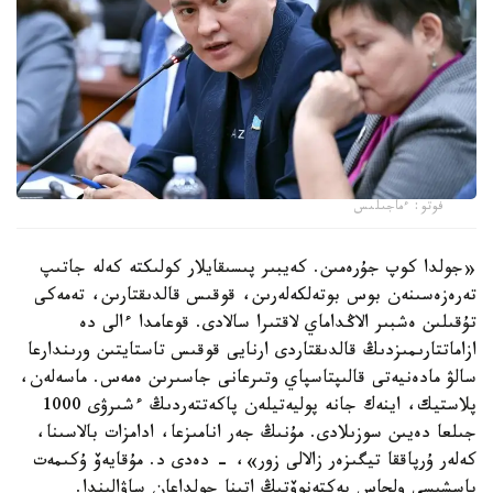
فوتو: ءماجىلىس
«جولدا كوپ جۇرەمىن. كەيبىر پىسىقايلار كولىكتە كەلە جاتىپ
تەرەزەسىنەن بوس بوتەلكەلەرىن، قوقىس قالدىقتارىن، تەمەكى
تۇقىلىن ەشبىر الاڭداماي لاقتىرا سالادى. قوعامدا ءالى دە
ازاماتتارىمىزدىڭ قالدىقتاردى ارنايى قوقىس تاستايتىن ورىندارعا
سالۋ مادەنيەتى قالىپتاسپاي وتىرعانى جاسىرىن ەمەس. ماسەلەن،
پلاستيك، اينەك جانە پوليەتيلەن پاكەتتەردىڭ ءشىرۋى 1000
جىلعا دەيىن سوزىلادى. مۇنىڭ جەر انامىزعا، ادامزات بالاسىنا،
كەلەر ۇرپاققا تيگىزەر زالالى زور»، - دەدى د. مۇقايەۆ ۇكىمەت
باسشىسى ولجاس بەكتەنوۆتىڭ اتىنا جولداعان ساۋالىندا.