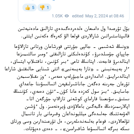
بۇل تۇرعىدا ول دامىعان ەلدەردەگىدەي تازالىق مادەنيەتىن
قالىپتاستىراتىن شارالاردى قولعا الۋ كەرەك ەكەنىن ايتتى.
«ونىڭ شەشىمى - جالپى جۇرتتى قورشاعان ورتانى تازالاۋعا
جاپپاي جۇمىلدىرۋ، كۇندەلىكتى تازالىقتى ءومىر سالتىمىزعا
اينالدىرۋ قاجەت. اپتانىڭ تاعى ءبىر كۇنىن، ناقتىلاپ ايتساق،
ءار بەيسەنبىنى - «تازا بەيسەنبى» اتتى شىنايى حالىقتىق شاراعا
اينالدىرايىق. ادامداردى ماجبۇرلەپ ەمەس، ءوز ىقىلاسىمەن
تۇرعان جەرىنە دەگەن جاناشىرلىقپەن اتسالىسۋىنا جاعداي
جاسايىق. ءبىز سول كەزدە عانا كۇن-ءتۇن دەمەي، كۇننىڭ
ىستىق-سۋىعىنا قاراماي كوشەنى تازالاپ جۇرگەن اتا-
اپالارىمىزدىڭ ەڭبەگىن باعالاۋدى ۇيرەنەمىز. ول ءۇشىن
الەۋمەتتىك جەلىدەگى ميلليونداعان وقىرمانى بار تانىمال
تۇلعالاردى، قوعام بەلسەندىلەرىن، ەل تۇرعىندارىن وسى ورتاق
ىسكە بىرگە اتسالىسۋعا شاقىرامىن»، - دەدى دەپۋتات.