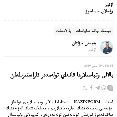
اۆتور
رۋسلان عابباسوۆ
بيلىك جانە ساياسات
پارلامةنت
بەيسەن سۇلتان
اۆتور
16:44, 06 تامىز 2026
بالالى وتباسىلارعا قانداي تولەمدەر قاراستىرىلعان
استانا. KAZINFORM - استانادا بالالى وتباسىلاردى قولداۋ
جۇيەسى مەملەكەتتىك جاردەماقىلاردى، مەملەكەتتىك الەۋمەتتىك
ساقتاندىرۋ قورىنان تولەنەتىن تولەمدەردى، كوپبالالى وتباسىلار