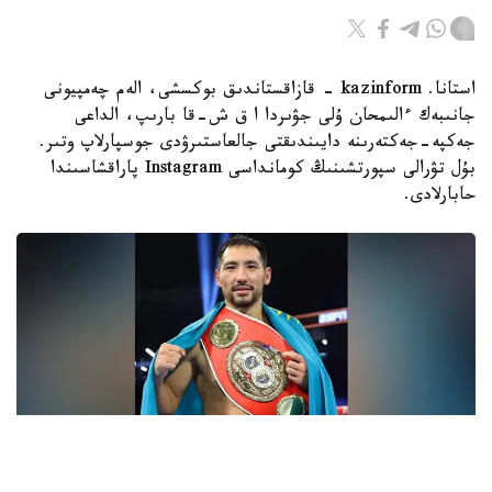
استانا. kazinform - قازاقستاندىق بوكسشى، الەم چەمپيونى
جانىبەك ءالىمحان ۇلى جۋىردا ا ق ش-قا بارىپ، الداعى
جەكپە-جەكتەرىنە دايىندىقتى جالعاستىرۋدى جوسپارلاپ وتىر.
بۇل تۋرالى سپورتشىنىڭ كومانداسى Instagram پاراقشاسىندا
حابارلادى.