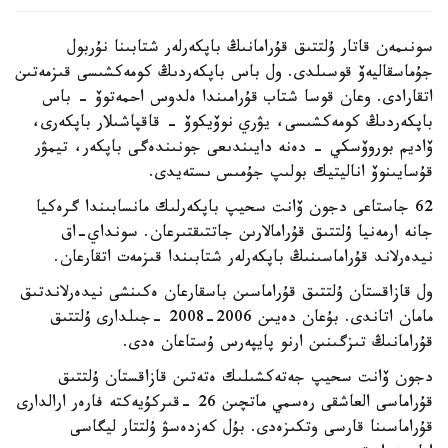
سونىمەن قاتار ۇلتتىق قۇرامانىڭ باپكەرلەر شتابىنا نۇربول
جۇماسقاليەۆ قوسىلدى. ول باس باپكەردىڭ كومەكشىسى قىزمەتىن
اتقارادى. وعان قوسا شتاب قۇرامىندا ەلدوس احمەتوۆ - باس
باپكەردىڭ كومەكشىسى، يۋري نوۆيكوۆ - قاقپاشىلار باپكەرى،
ۆاديم بوروۆسكي - دەنە دايىندىعى جونىندەگى باپكەر، تيمۋر
قۇسايىنوۆ اناليتيك بولىپ جۇمىس ىستەيدى.
62 جاستاعى دجون ۆانت سحيپ باپكەرلىك مانسابىندا گرەكيا
جانە ارمەنيا ۇلتتىق قۇرامالارىن جاتتىقتىرعان. سونداي-اق
نيدەرلاند قۇراماسىنىڭ باپكەرلەر شتابىندا قىزمەت اتقارعان.
ول قازاقستان ۇلتتىق قۇراماسىن باسقارعان ەكىنشى نيدەرلاندتىق
مامان اتاندى. بۇعان دەيىن 2006-2008 -جىلدارى ۇلتتىق
قۇرامانىڭ تىزگىنىن ارنو پايپەرس ۇستاعان ەدى.
دجون ۆانت سحيپ جەتەكشىلىك ەتەتىن قازاقستان ۇلتتىق
قۇراماسى العاشقى رەسمي ماتچىن 26 -قىركۇيەكتە فارەر ارالدارى
قۇراماسىنا قارسى وتكىزەدى. بۇل كەزدەسۋ ۇلتتار ليگاسى