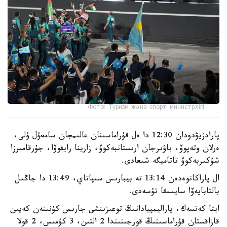
Фото: Туризм және спорт министрлігі
پارادزيۋدودان 12:30 دا ەل قۇراماسىنان عالىمجان سامعۇل ۇلى،
ەرلان وتەپوۆ، باۋىرجان ارىستانبەكوۆ، زارينا رايفوۆا، جۇرقامىرزا
شۇكىربەكوۆ تاتاميگە شىعادى.
ال پاراكانوەدەن 13:14 تە بيبارىس سىپاتاي، 13:49 دا جاڭىل
بالتابايەۆا سايىسقا تۇسەدى.
ايتا كەتسەك، پاراليمپيادانىڭ توعىزىنشى جارىس كۇنىنەن كەيىن
قازاقستان قۇراماسىنىڭ قورجىنىندا 2 التىن، 3 كۇمىس، 2 قولا