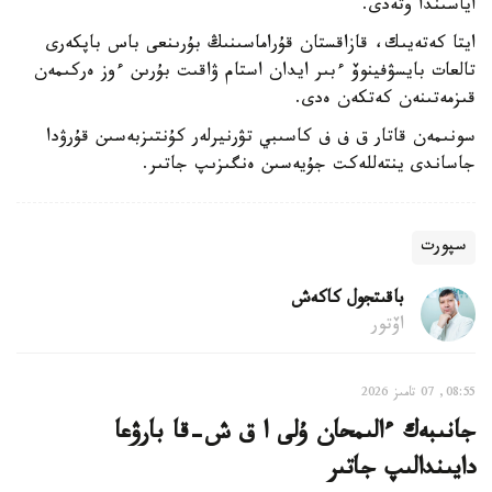
اياسىندا وتەدى.
ايتا كەتەيىك، قازاقستان قۇراماسىنىڭ بۇرىنعى باس باپكەرى
تالعات بايسۋفينوۆ ءبىر ايدان استام ۋاقىت بۇرىن ءوز ەركىمەن
قىزمەتىنەن كەتكەن ەدى.
سونىمەن قاتار ق ف ف كاسىبي تۋرنيرلەر كۇنتىزبەسىن قۇرۋدا
جاساندى ينتەللەكت جۇيەسىن ەنگىزىپ جاتىر.
سپورت
باقىتجول كاكەش
اۆتور
08:55, 07 تامىز 2026
جانىبەك ءالىمحان ۇلى ا ق ش-قا بارۋعا
دايىندالىپ جاتىر