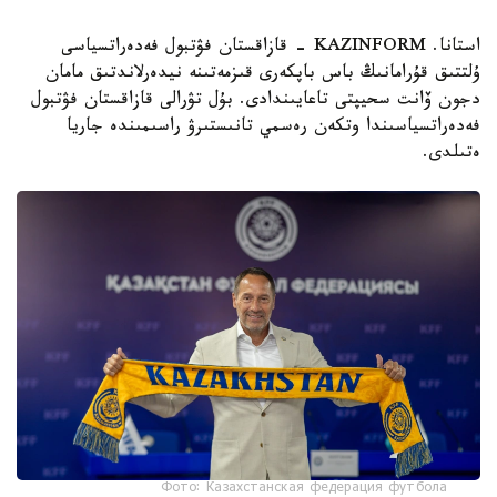
استانا. KAZINFORM - قازاقستان فۋتبول فەدەراتسياسى
ۇلتتىق قۇرامانىڭ باس باپكەرى قىزمەتىنە نيدەرلاندتىق مامان
دجون ۆانت سحيپتى تاعايىندادى. بۇل تۋرالى قازاقستان فۋتبول
فەدەراتسياسىندا وتكەن رەسمي تانىستىرۋ راسىمىندە جاريا
ەتىلدى.
Фото: Казахстанская федерация футбола