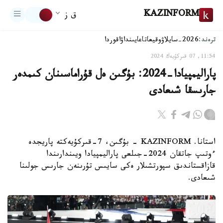
KAZINFORM
ق ز
ترەند:
2026-سايلاۋ
وقيعا
تاعايىنداۋ
اقوردا
11:54, 07 قىركۇيەك 2024
پاراليمپيادا-2024: بۇگىن ەل قۇراماسىنان كىمدەر
جارىسقا شىعادى
استانا. KAZINFORM - بۇگىن، 7-قىركۇيەكتە پاريجدە
ءوتىپ جاتقان 2024-جىلعى پاراليمپيادا ويىندارىندا
قازاقستاندىق سپورتشىلار ەكى سايىس تۇرىنەن جارىس جولىنا
شىعادى.