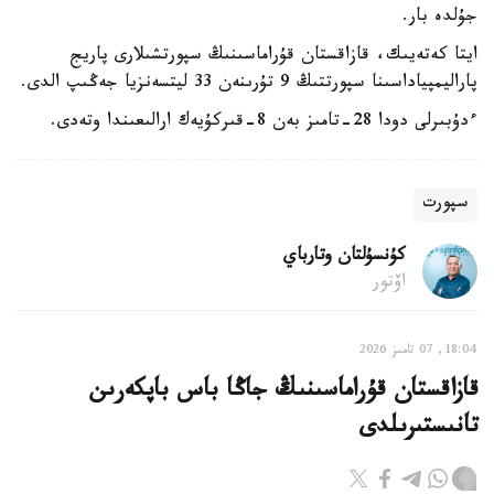
جۇلدە بار.
ايتا كەتەيىك، قازاقستان قۇراماسىنىڭ سپورتشىلارى پاريج
پاراليمپياداسىنا سپورتتىڭ 9 تۇرىنەن 33 ليتسەنزيا جەڭىپ الدى.
ءدۇبىرلى دودا 28-تامىز بەن 8-قىركۇيەك ارالىعىندا وتەدى.
سپورت
كۇنسۇلتان وتارباي
اۆتور
18:04, 07 تامىز 2026
قازاقستان قۇراماسىنىڭ جاڭا باس باپكەرىن
تانىستىرىلدى