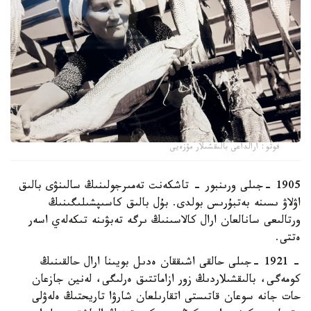
فوتو: ارالداعى بالىقشىلار مۋزەيى
1905 -جىلى ورىنبور - تاشكەنت تەمىرجولىنىڭ سالىنۋى بالىق
اۋلاۋ ىسىنە بەتبۇرىس بولدى. بۇل بالىق كاسىپشىلىگىنىڭ
ورتالىعى سانالعان ارال كالاسىنىڭ ىرگە تەبۋىنە تىكەلەي اسەر
ەتتى.
- 1921 -جىلى حالقى اشىققان ەدىل بويىنا ارال حالقىنىڭ
كومەگى، بالىقشىلاردىڭ زور ازاماتتىق ەرلىگى، لەنين جازعان
حات جانە سوعان قاتىستى اتقارىلعان شارۋا تاريحتىڭ ەلەۋلى