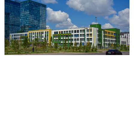
فوتو: اعىباي اياپبەرگەنوۆ / Kazinform
وبلىستىق ءبىلىم ساپاسىن قامتاماسىز ەتۋ دەپارتامەنتىنىڭ
مالىمەتىنە سۇيەنسەك، 9 ۇيىم نەمەسە %69,3 ى سىناقتان
وتكەن جوق. ايتا كەتەرلىگى، ونىڭ بارلىعى - جەكە بالاباقشا.
- مامىر ايىنان باستاپ ءبىلىم بەرۋ ۇيىمدارىن مەملەكەتتىك
اتتەستاتتاۋ جاڭا فورماتتا ءجۇردى. ول 22 بالاباقشانى قامتىدى.