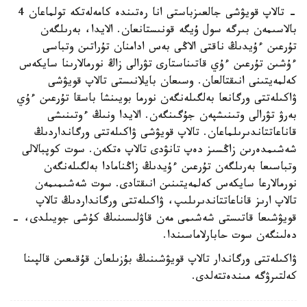
- تالاپ قويۋشى جالعىزباستى انا رەتىندە كامەلەتكە تولماعان 4
بالاسىمەن بىرگە سول ۇيگە قونىستانعان. الايدا، بەرىلگەن
تۇرعىن ءۇيدىڭ ناقتى الاڭى بەس ادامنان تۇراتىن وتباسى
ءۇشىن تۇرعىن ءۇي قاتىناستارى تۋرالى زاڭ نورمالارىنا سايكەس
كەلمەيتىنى انىقتالعان. وسىعان بايلانىستى تالاپ قويۋشى
ۋاكىلەتتى ورگانعا بەلگىلەنگەن نورما بويىنشا باسقا تۇرعىن ءۇي
بەرۋ تۋرالى وتىنىشپەن جۇگىنگەن. الايدا ونىڭ ءوتىنىشى
قاناعاتتاندىرىلماعان. تالاپ قويۋشى ۋاكىلەتتى ورگانداردىڭ
شەشىمدەرىن زاڭسىز دەپ تانۋدى تالاپ ەتكەن. سوت كوپبالالى
وتباسىعا بەرىلگەن تۇرعىن ءۇيدىڭ زاڭنامادا بەلگىلەنگەن
نورمالارعا سايكەس كەلمەيتىنىن انىقتادى. سوت شەشىمىمەن
تالاپ ارىز قاناعاتتاندىرىلىپ، ۋاكىلەتتى ورگانداردىڭ تالاپ
قويۋشىعا قاتىستى شەشىمى مەن قاۋلىسىنىڭ كۇشى جويىلدى، -
دەلىنگەن سوت حابارلاماسىندا.
ۋاكىلەتتى ورگاندار تالاپ قويۋشىنىڭ بۇزىلعان قۇقىعىن قالپىنا
كەلتىرۋگە مىندەتتەلدى.