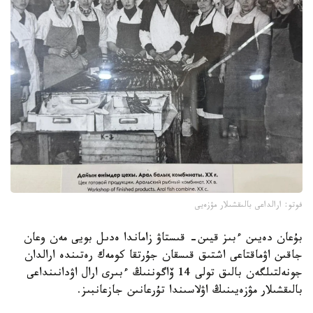
فوتو: ارالداعى بالىقشىلار مۋزەيى
بۇعان دەيىن ءبىز قيىن- قىستاۋ زاماندا ەدىل بويى مەن وعان
جاقىن اۋماقتاعى اشتىق قىسقان جۇرتقا كومەك رەتىندە ارالدان
جونەلتىلگەن بالىق تولى 14 ۆاگوننىڭ ءبىرى ارال اۋدانىنداعى
بالىقشىلار مۋزەيىنىڭ اۋلاسىندا تۇرعانىن جازعانبىز.