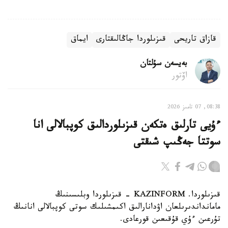
قازاق تاريحى
قىزىلوردا جاڭالىقتارى
ايماق
بەيسەن سۇلتان
اۆتور
08:38, 07 تامىز 2026
ءۇيى تارلىق ەتكەن قىزىلوردالىق كوپبالالى انا
سوتتا جەڭىپ شىقتى
قىزىلوردا. KAZINFORM - قىزىلوردا وبلىسىنىڭ
مامانداندىرىلعان اۋدانارالىق اكىمشىلىك سوتى كوپبالالى انانىڭ
تۇرعىن ءۇي قۇقىعىن قورعادى.