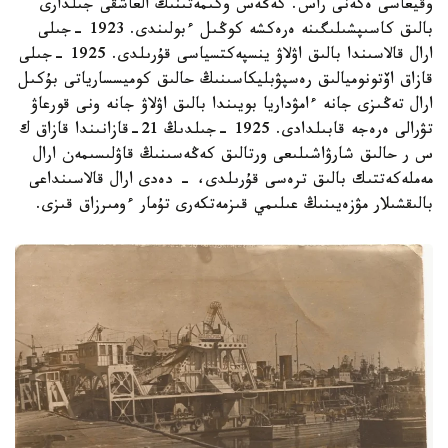
وقيعاسى ەكەنى راس. كەڭەس وكىمەتىنىڭ العاشقى جىلدارى
بالىق كاسىپشىلىگىنە ەرەكشە كوڭىل ءبولىندى. 1923 -جىلى
ارال قالاسىندا بالىق اۋلاۋ ينسپەكتسياسى قۇرىلدى. 1925 -جىلى
قازاق اۆتونوميالىق رەسپۋبليكاسىنىڭ حالىق كوميسسارياتى بۇكىل
ارال تەڭىزى جانە ءامۋداريا بويىندا بالىق اۋلاۋ جانە ونى قورعاۋ
تۋرالى ەرەجە قابىلدادى. 1925 -جىلدىڭ 21-قازانىندا قازاق ك
س ر حالىق شارۋاشىلىعى ورتالىق كەڭەسىنىڭ قاۋلىسىمەن ارال
مەملەكەتتىك بالىق ترەسى قۇرىلدى، - دەدى ارال قالاسىنداعى
بالىقشىلار مۋزەيىنىڭ عىلىمي قىزمەتكەرى تۇمار ءومىرزاق قىزى.