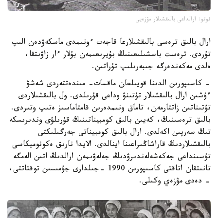
فوتو: ارالداعى بالىقشىلار مۋزەيى
ارال بالىق ترەسى بالىقشىلارعا قاجەت ءونىمدى ماسكەۋدەن الىپ
تۇردى. ترەست باسشىلىعىنىڭ بۇيرىعىمەن بۇلار ءار زاۋىتقا،
ەلدى مەكەندەرگە جىبەرىلىپ تۇراتىن.
- كاسىپورىن الدىنا قويىلعان ماقسات- مىندەتتەردى شەشۋ
ءۇشىن ارال بالىقشىلار تۇتىنۋ وداعى قۇرىلدى. ول بالىقشىلاردى
تۇتىناتىن زاتتارمەن، تاماق ونىمدەرىن قامتاماسىز ەتىپ وتىردى.
بالىق ترەسىنىڭ، كەيىن بالىق كومبيناتىنىڭ قۇرىلۋى وندىرىسكە
تىڭ سەرپىن اكەلدى. ارال بالىق كومبيناتى جەرگىلىكتى
بالىقشىلاردىڭ قاراشاڭىراعىنا اينالدى. الايدا نارىق ەكونوميكاسى
تۇسىنداعى جەكەشەلەندىرۋدىڭ جەلەۋىمەن ارالدىڭ اتىن الەمگە
تانىتقان اتاقتى كاسىپورىن 1990 -جىلدارى جۇمىسىن توقتاتتى،
- دەدى مۋزەي وكىلى.