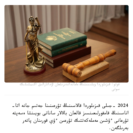
فوتو: قىزىلوردا وبلىسىنىڭ مامانداندىرىلعان اۋدانارالىق اكىمشىلىك
سوتى
2024 -جىلى قىزىلوردا قالاسىنىڭ تۇرعىنىنا جەتىم جانە اتا-
اناسىنىڭ قامقورلىعىنسىز قالعان بالالار ساناتى بويىنشا ەسەپتە
تۇرعانى ءۇشىن مەملەكەتتىك تۇرعىن ءۇي قورىنان پاتەر
بەرىلگەن.