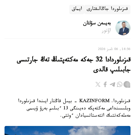
قىزىلوردا جاڭالىقتارى
ايماق
بەيسەن سۇلتان
اۆتور
14:56, 06 تامىز 2026
قىزىلوردادا 32 جەكە مەكتەپتىڭ تەڭ جارتىسى
جابىلىپ قالدى
قىزىلوردا. KAZINFORM - بيىل قاڭتار ايىندا قىزىلوردا
وبلىسىنداعى مەكتەپكە دەيىنگى 13 ءبىلىم بەرۋ ۇيىمى
مەملەكەتتىك اتتەستاتسيادان ءوتتى.