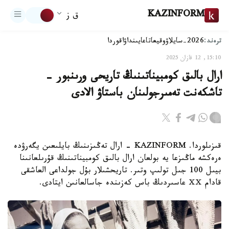
KAZINFORM
ق ز
ترەند:
2026-سايلاۋ
وقيعا
تاعايىنداۋ
اقوردا
15:10, 12 قازان 2025
ارال بالىق كومبيناتىنىڭ تاريحى ورىنبور -
تاشكەنت تەمىرجولىنان باستاۋ الادى
قىزىلوردا. KAZINFORM - ارال تەڭىزىنىڭ بايلىعىن يگەرۋدە
ەرەكشە ماڭىزعا يە بولعان ارال بالىق كومبيناتىنىڭ قۇرىلعانىنا
بيىل 100 جىل تولىپ وتىر. تاريحشىلار بۇل جولداعى العاشقى
قادام ⅩⅩ عاسىردىڭ باس كەزىندە جاسالعانىن ايتادى.