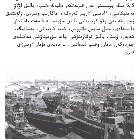
6,5 مىڭ جۇمىسشى مەن قىزمەتكەر ەڭبەك ەتىپ، بالىق اۋلاۋ
تەحنيكاسى، ءادىسى ءاربىر كەزەڭدە جاڭارىپ وتىردى. زاۋىتتىق
ۋچيليشە مەن وقۋ كومبيناتى بالىق جۇيەسىنە قاجەت ماماندار
دايىندادى. جىل سايىن ماتروس، كەمە كاپيتانى، مەحانيك،
شەبەر، ۇستا، بالىق توڭازىتۋشى جانە سۇرىپتاۋشى سەكىلدى
جۇزدەگەن مامان وقىپ شىعاتىن، - دەيدى تۇمار ءومىرزاق
قىزى.