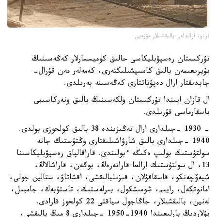
فوتو: ارالداعى بالىقشىلار مۋزەيى
تۇركىستان رەسپۋبليكاسى حالىق كوميسسارلار كەڭەسىنىڭ
بۇيرىعىمەن بالىق كاسىپشىلىكتەرى، كەمەلەر مەن قۇرال-
جابدىقتار ارال دەپۋتاتتارى كەڭەسىنە بەرىلدى.
ال قازان ايىندا تۇركىستان ولكەسىنىڭ بالىق ونەركاسىبى
باسقارماسى قۇرىلدى.
- 1930 -جىلدارى ارال تەڭىزىندە 38 بالىق كولحوزى بولدى.
1940 -جىلدارى بالىق شارۋاشىلىقتارى وڭتۇستىك جانە
سولتۇستىك بولىپ ەكىگە ءبولىندى. قاراقالپاق رەسپۋبليكاسىنا
13، ال سولتۇستىك ارالعا قاراتەرەڭ، بوگەن، قاراشالاڭ،
شيەۆچەنكو، قاسقاقۇلان، قىزىلبالىقشى، اقشاتاۋ، ستالين جولى،
امانوتكەل، رايىم، شومىشكول، بىرلەستىك، تاستۇبەك، جامبىل،
لەنين، بالىقشىلار، جاڭاجول سياقتى 22 كولحوز قارادى.
بۇلاردىڭ بارلىعىندا 1940-1950 -جىلدارى 8 مىڭ بالىقشى،